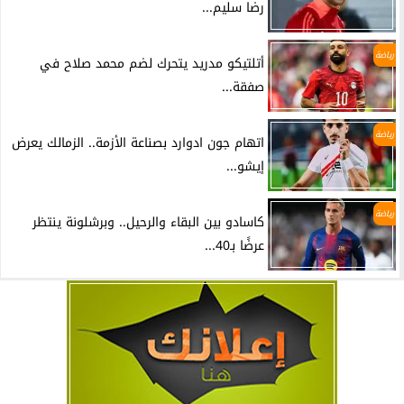
رضا سليم...
رياضة
أتلتيكو مدريد يتحرك لضم محمد صلاح في
صفقة...
رياضة
اتهام جون ادوارد بصناعة الأزمة.. الزمالك يعرض
إيشو...
رياضة
كاسادو بين البقاء والرحيل.. وبرشلونة ينتظر
عرضًا بـ40...