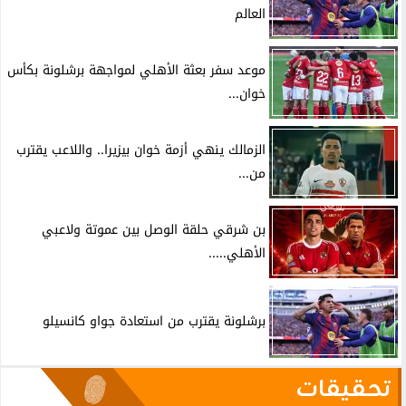
العالم
موعد سفر بعثة الأهلي لمواجهة برشلونة بكأس
خوان...
الزمالك ينهي أزمة خوان بيزيرا.. واللاعب يقترب
من...
بن شرقي حلقة الوصل بين عموتة ولاعبي
الأهلي.....
برشلونة يقترب من استعادة جواو كانسيلو
تحقيقات