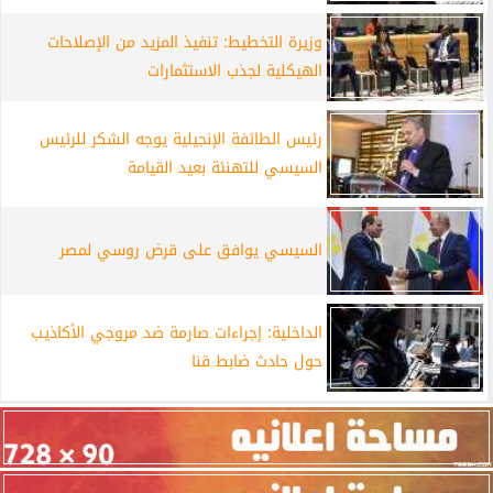
وزيرة التخطيط: تنفيذ المزيد من الإصلاحات
الهيكلية لجذب الاستثمارات
رئيس الطائفة الإنجيلية يوجه الشكر للرئيس
السيسي للتهنئة بعيد القيامة
السيسي يوافق على قرض روسي لمصر
الداخلية: إجراءات صارمة ضد مروجي الأكاذيب
حول حادث ضابط قنا