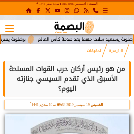
هـ
السبت
8 أغسطس 2026
11:45 مـ
23 صفر 1448
ستعيد سلاحا مهما بعد صدمة كأس العالم
برشلونة يقترب من استع
الرئيسية
تحقيقات
من هو رئيس أركان حرب القوات المسلحة
الأسبق الذي تقدم السيسي جنازته
اليوم؟
هـ
الخميس
19 سبتمبر 2019
09:34 مـ
19 محرّم 1441