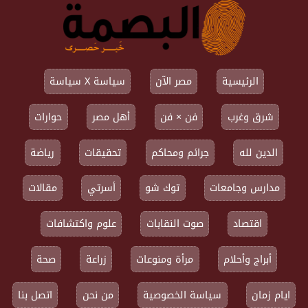
الرئيسية
مصر الآن
سياسة X سياسة
شرق وغرب
فن × فن
أهل مصر
حوارات
الدين لله
جرائم ومحاكم
تحقيقات
رياضة
مدارس وجامعات
توك شو
أسرتي
مقالات
اقتصاد
صوت النقابات
علوم واكتشافات
أبراج وأحلام
مرأة ومنوعات
زراعة
صحة
ايام زمان
سياسة الخصوصية
من نحن
اتصل بنا