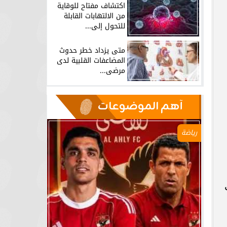
اكتشاف مفتاح للوقاية
من الالتهابات القابلة
للتحول إلى...
متى يزداد خطر حدوث
المضاعفات القلبية لدى
مرضى...
آهم الموضوعات
رياضة