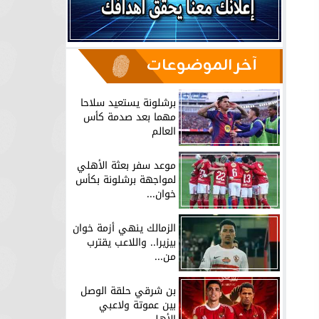
آخر الموضوعات
برشلونة يستعيد سلاحا
مهما بعد صدمة كأس
العالم
موعد سفر بعثة الأهلي
لمواجهة برشلونة بكأس
خوان...
الزمالك ينهي أزمة خوان
بيزيرا.. واللاعب يقترب
من...
بن شرقي حلقة الوصل
بين عموتة ولاعبي