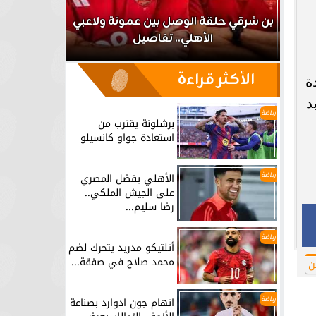
اعب
بن شرقي حلقة الوصل بين عموتة ولاعبي
الأهلي.. تفاصيل
برشلونة يق
الأكثر قراءة
ة
كبد
رياضة
برشلونة يقترب من
استعادة جواو كانسيلو
رياضة
الأهلي يفضل المصري
على الجيش الملكي..
رضا سليم...
رياضة
أتلتيكو مدريد يتحرك لضم
محمد صلاح في صفقة...
ن
رياضة
اتهام جون ادوارد بصناعة