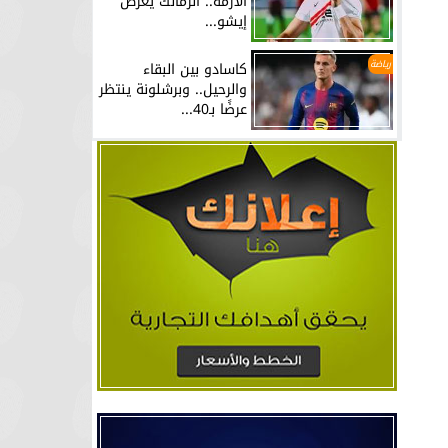
الأزمة.. الزمالك يعرض
إيشو...
رياضة
كاسادو بين البقاء
والرحيل.. وبرشلونة ينتظر
عرضًا بـ40...