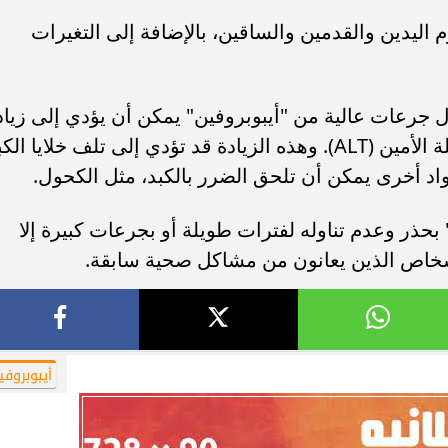
أهلي لمواجهة برشلونة
الزمالك ينهي أزمة خوان بيزيرا.. والل
ليدين والقدمين والساقين، بالإضافة إلى التغيرات
خوان جامبر
يقترب من العودة إلى القاهرة
 جرعات عالية من "أيبوبروفين" يمكن أن يؤدي إلى زياد
مستويات إنزيمات الكبد، خاصة إنزيم ناقلة الأمين (ALT). وهذه الزيادة قد تؤدي إلى تلف خلايا ال
واد أخرى يمكن أن تلحق الضرر بالكبد، مثل الكحول.
بحذر وعدم تناوله لفترات طويلة أو بجرعات كبيرة إلا
خاص الذين يعانون من مشاكل صحية سابقة.
أيبوبروفي