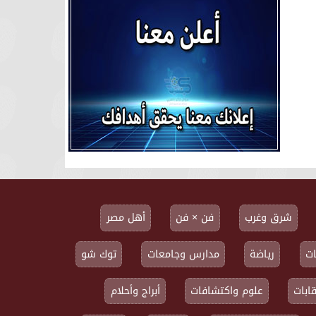
شرق وغرب
فن × فن
أهل مصر
ت
رياضة
مدارس وجامعات
توك شو
ابات
علوم واكتشافات
أبراج وأحلام