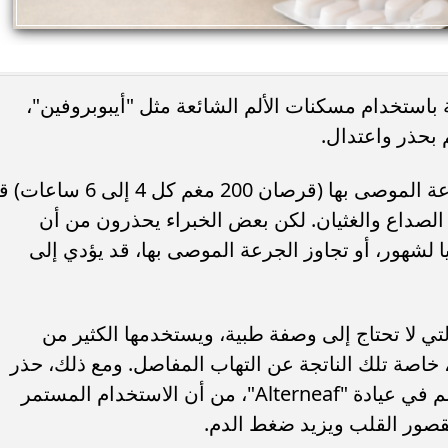
باستخدام مسكنات الألم الشائعة مثل "أيبوبروفين"،
 بحذر واعتدال.
وأكد الأطباء أن تناول "أيبوبروفين" بالجرعة الموصى بها (قرصان 200 مغم كل 4 إلى 
داع والغثيان. لكن بعض الخبراء يحذرون من أن
اول الجرعة 3 مرات يوميا لشهور، أو تجاوز الجرعة الموصى بها، قد يؤدي إلى
التي لا تحتاج إلى وصفة طبية، ويستخدمها الكثير من
، خاصة تلك الناتجة عن التهاب المفاصل. ومع ذلك، حذر
الدكتور جيرارد سينوفيتش، استشاري الألم في عيادة "Alterneaf"، من أن الاستخدام المستمر
قصور القلب ويزيد ضغط الدم.