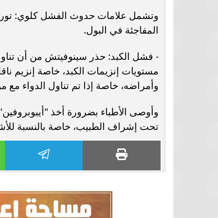
برشلونة يستعيد سلاحا مهما بعد صدمة
موعد سفر بعثة ال
وتشمل علامات حدوث الفشل كلوي: تورم ا
كأس العالم
بكأس 
المفاجئة في البول.
- فشل الكبد: حذر سينوفيتش من أن تناول
وأمراضه، خاصة إذا تم تناول الدواء مع م
وأوصى الأطباء بضرورة أخذ "أيبوبروفين" 
تحت إشراف الطبيب، خاصة بالنسبة للأش