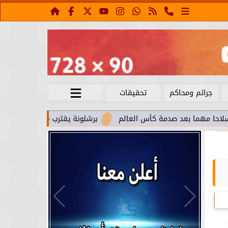
جرائم ومحاكم
تحقيقات
عد صدمة كأس العالم
برشلونة يقترب من استعادة جواو كانسيلو