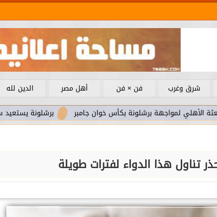
شرق وغرب
فن × فن
أهل مصر
الدين لله
واجهة برشلونة بكأس خوان جامبر
برشلونة يستعيد سلاحا مهما ب
ر تناول هذا الدواء لفترات طويلة