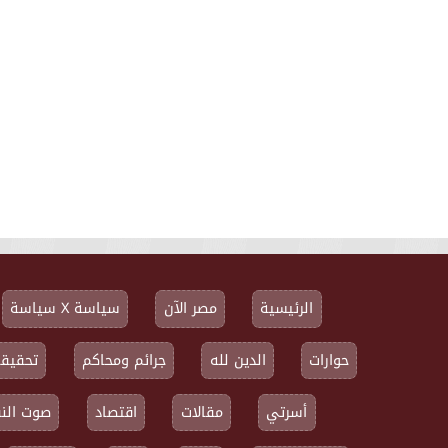
الرئيسية
مصر الآن
سياسة X سياسة
حوارات
الدين لله
جرائم ومحاكم
تحقيقا
أسرتي
مقالات
اقتصاد
صوت النق