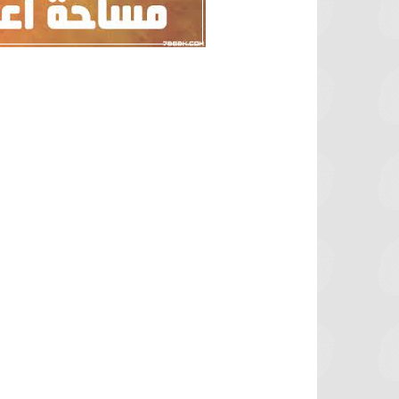
برشلونة يستعيد سلاحا مهما بعد صدمة
موعد سفر بعثة ال
كأس العالم
بكأس 