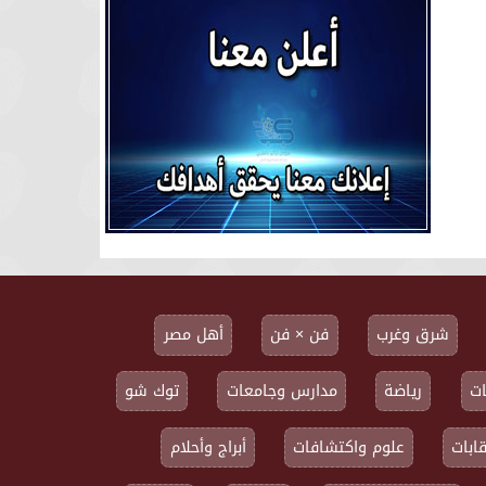
شرق وغرب
فن × فن
أهل مصر
ت
رياضة
مدارس وجامعات
توك شو
ابات
علوم واكتشافات
أبراج وأحلام