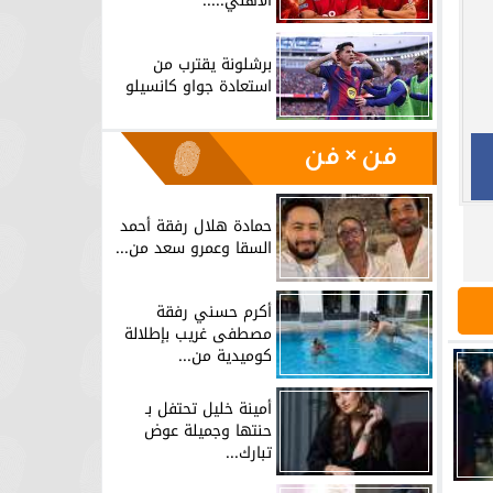
الأهلي.....
برشلونة يقترب من
استعادة جواو كانسيلو
فن × فن
حمادة هلال رفقة أحمد
السقا وعمرو سعد من...
أكرم حسني رفقة
مصطفى غريب بإطلالة
كوميدية من...
أمينة خليل تحتفل بـ
حنتها وجميلة عوض
تبارك...