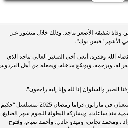
 وفاة شقيقه الأصغر ماجد، وذلك خلال منشور عبر
ي الأشهر "فيس بوك".
ء الله وقدره، أنعى أخي الصغير الغالي ماجد الذي
يغفر له، ويرحمه، ويوسّع مدخله، ويجعله من أهل الفردوس
قنا الصبر والسلوان إنا لله وإنا إليه راجعون".
على صعيد آخر، يشارك الفنان مصطفى شعبان في ماراثون دراما رمضان 2025 بمسلسل “حكيم
مية منذ ساعات، ويشاركه البطولة النجوم سهر الصايغ،
اد ، ومحمد نجاتي، وميدو عادل، وأحمد صيام، وفتوح