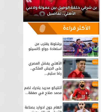
اعب
بن شرقي حلقة الوصل بين عموتة ولاعبي
الأهلي.. تفاصيل
برشلونة يق
الأكثر قراءة
رياضة
برشلونة يقترب من
استعادة جواو كانسيلو
رياضة
الأهلي يفضل المصري
على الجيش الملكي..
رضا سليم...
رياضة
أتلتيكو مدريد يتحرك لضم
محمد صلاح في صفقة...
رياضة
اتهام جون ادوارد بصناعة