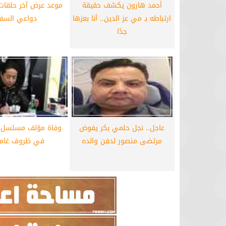
أحمد هارون يكشف حقيقة
موعد عرض آخر حلقا
ارتباطه بـ مي عز الدين.. أنا بعزها
دواعي السفر
جدًا
عاجل.. نجل حلمي بكر يفوض
وفاة مؤلف مسلسل 
مرتضى منصور لدفن والده
في ظروف غام