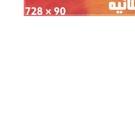
أهلي لمواجهة برشلونة
الزمالك ينهي أزمة خوان بيزيرا.. والل
خوان جامبر
يقترب من العودة إلى القاهرة