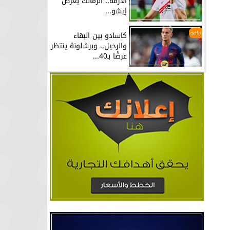
الأزمة.. الزمالك يعرض
إيشو...
رياضة
كاسادو بين البقاء
والرحيل.. وبرشلونة ينتظر
عرضًا بـ40...