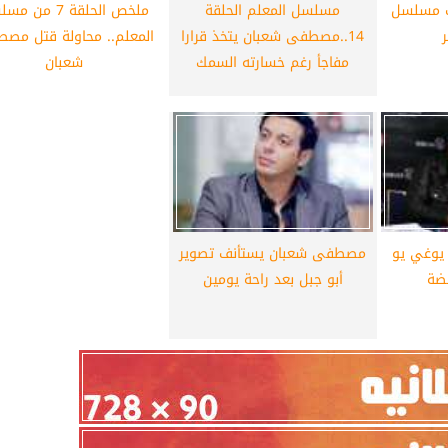
ت مسلسل
مسلسل المعلم الحلقة
ملخص الحلقة 7 من 
14..مصطفى شعبان يتخذ قرارا
المعلم.. محاولة قتل مص
مفاجأ رغم خسارته السمك
شعبان
يوغي يو
مصطفى شعبان يستأنف تصوير
ضة
أبو جبل بعد راحة يومين