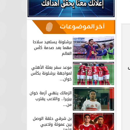
آخر الموضوعات
برشلونة يستعيد سلاحا
مهما بعد صدمة كأس
العالم
موعد سفر بعثة الأهلي
لمواجهة برشلونة بكأس
خوان...
الزمالك ينهي أزمة خوان
بيزيرا.. واللاعب يقترب
من...
بن شرقي حلقة الوصل
بين عموتة ولاعبي