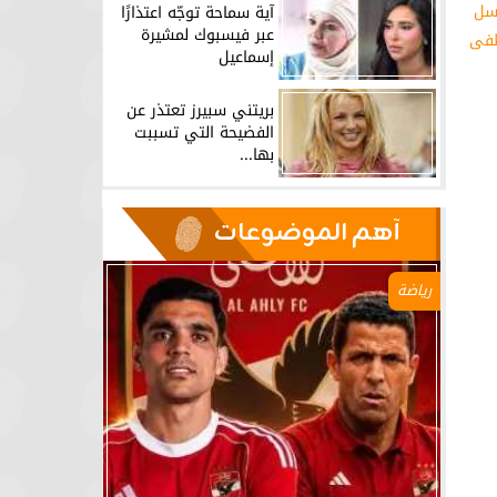
مسلسل
آية سماحة توجّه اعتذارًا
عبر فيسبوك لمشيرة
طفى
إسماعيل
بريتني سبيرز تعتذر عن
الفضيحة التي تسببت
بها...
آهم الموضوعات
رياضة