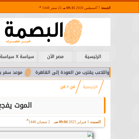
هـ
الجمعة
7 أغسطس 2026
09:35 مـ
22 صفر 1448
الرئيسية
مصر الآن
سياسة X سياسة
را.. واللاعب يقترب من العودة إلى القاهرة
موعد سفر بعثة الأهلي
الرئيسية
فن × فن
الموت يفج
هـ
السبت
1 فبراير 2025
09:04 صـ
2 شعبان 1446