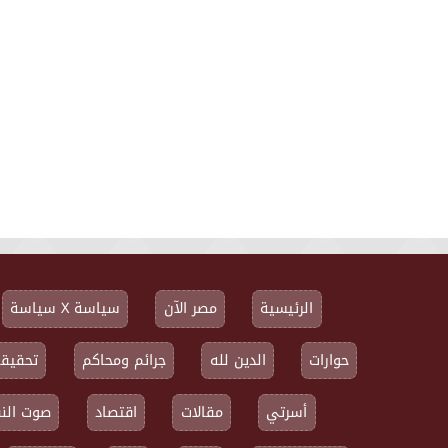
الرئيسية
مصر الآن
سياسة X سياسة
حوارات
الدين لله
جرائم ومحاكم
تحقيقا
أسرتي
مقالات
اقتصاد
صوت النق