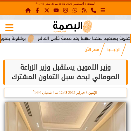
هـ
السبت
8 أغسطس 2026
11:52 مـ
23 صفر 1448
ستعيد سلاحا مهما بعد صدمة كأس العالم
برشلونة يقترب من استع
الرئيسية
مصر الآن
وزير التموين يستقبل وزير الزراعة
الصومالي لبحث سبل التعاون المشترك
هـ
الإثنين
3 فبراير 2025
12:43 مـ
4 شعبان 1446