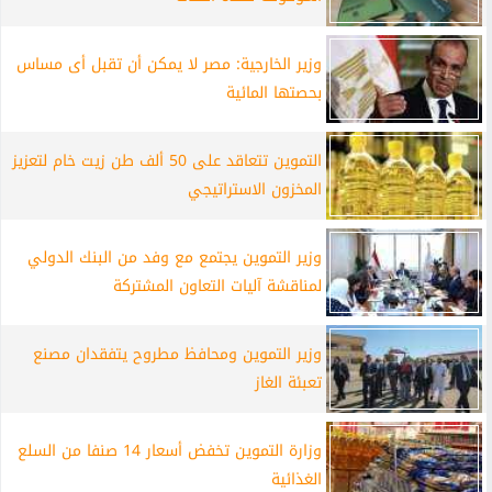
وزير الخارجية: مصر لا يمكن أن تقبل أى مساس
بحصتها المائية
التموين تتعاقد على 50 ألف طن زيت خام لتعزيز
المخزون الاستراتيجي
‎وزير التموين يجتمع مع وفد من البنك الدولي
لمناقشة آليات التعاون المشتركة
وزير التموين ومحافظ مطروح يتفقدان مصنع
تعبئة الغاز
وزارة التموين تخفض أسعار 14 صنفا من السلع
الغذائية