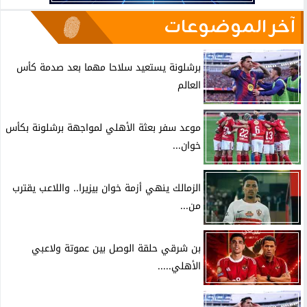
آخر الموضوعات
برشلونة يستعيد سلاحا مهما بعد صدمة كأس
العالم
موعد سفر بعثة الأهلي لمواجهة برشلونة بكأس
خوان...
الزمالك ينهي أزمة خوان بيزيرا.. واللاعب يقترب
من...
بن شرقي حلقة الوصل بين عموتة ولاعبي
الأهلي.....