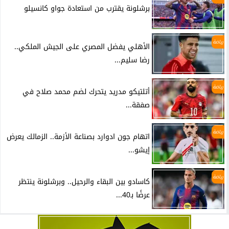
برشلونة يقترب من استعادة جواو كانسيلو
رياضة
الأهلي يفضل المصري على الجيش الملكي..
رضا سليم...
رياضة
أتلتيكو مدريد يتحرك لضم محمد صلاح في
صفقة...
رياضة
اتهام جون ادوارد بصناعة الأزمة.. الزمالك يعرض
إيشو...
رياضة
كاسادو بين البقاء والرحيل.. وبرشلونة ينتظر
عرضًا بـ40...