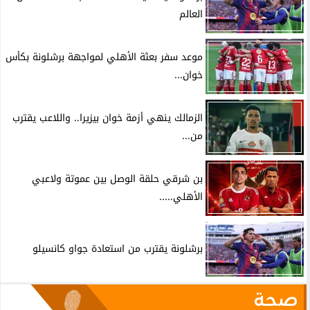
العالم
موعد سفر بعثة الأهلي لمواجهة برشلونة بكأس
خوان...
الزمالك ينهي أزمة خوان بيزيرا.. واللاعب يقترب
من...
بن شرقي حلقة الوصل بين عموتة ولاعبي
الأهلي.....
برشلونة يقترب من استعادة جواو كانسيلو
صحة