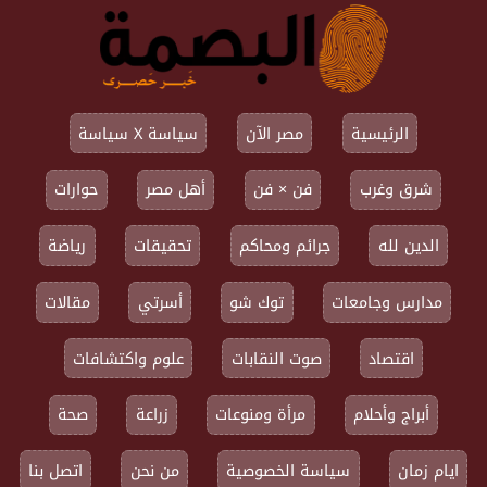
الرئيسية
مصر الآن
سياسة X سياسة
شرق وغرب
فن × فن
أهل مصر
حوارات
الدين لله
جرائم ومحاكم
تحقيقات
رياضة
مدارس وجامعات
توك شو
أسرتي
مقالات
اقتصاد
صوت النقابات
علوم واكتشافات
أبراج وأحلام
مرأة ومنوعات
زراعة
صحة
ايام زمان
سياسة الخصوصية
من نحن
اتصل بنا