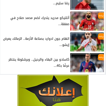
رضا سليم...
رياضة
أتلتيكو مدريد يتحرك لضم محمد صلاح في
صفقة...
رياضة
اتهام جون ادوارد بصناعة الأزمة.. الزمالك يعرض
إيشو...
رياضة
كاسادو بين البقاء والرحيل.. وبرشلونة ينتظر
عرضًا بـ40...