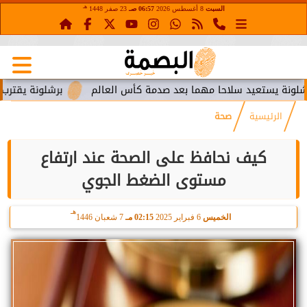
هـ
السبت
8 أغسطس 2026
06:57 صـ
23 صفر 1448
ستعيد سلاحا مهما بعد صدمة كأس العالم
برشلونة يقترب من استع
الرئيسية
صحة
كيف نحافظ على الصحة عند ارتفاع
مستوى الضغط الجوي
هـ
الخميس
6 فبراير 2025
02:15 مـ
7 شعبان 1446