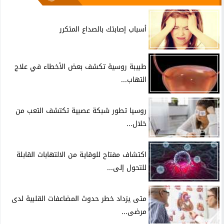
أسباب إصابتك بالصداع المتكرر
طبيبة روسية تكشف بعض الأخطاء في علاج
التهاب...
روسيا تطور شبكة عصبية تكتشف التعب من
خلال...
اكتشاف مفتاح للوقاية من الالتهابات القابلة
للتحول إلى...
متى يزداد خطر حدوث المضاعفات القلبية لدى
مرضى...