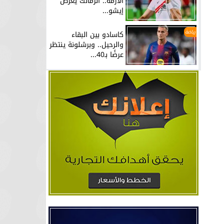
الأزمة.. الزمالك يعرض
إيشو...
رياضة
كاسادو بين البقاء
والرحيل.. وبرشلونة ينتظر
عرضًا بـ40...