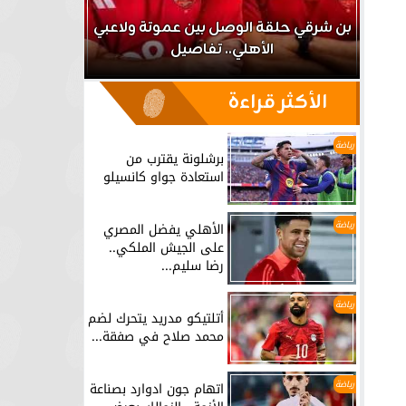
اعب
بن شرقي حلقة الوصل بين عموتة ولاعبي
الأهلي.. تفاصيل
برشلونة يق
الأكثر قراءة
رياضة
برشلونة يقترب من
استعادة جواو كانسيلو
رياضة
الأهلي يفضل المصري
على الجيش الملكي..
رضا سليم...
رياضة
أتلتيكو مدريد يتحرك لضم
محمد صلاح في صفقة...
رياضة
اتهام جون ادوارد بصناعة