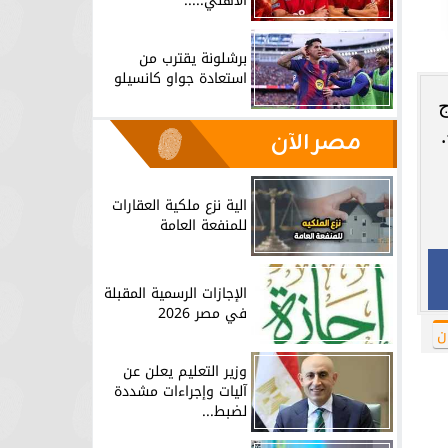
الأهلي.....
برشلونة يقترب من
استعادة جواو كانسيلو
ج
مصر الآن
الية نزع ملكية العقارات
للمنفعة العامة
الإجازات الرسمية المقبلة
في مصر 2026
ن
وزير التعليم يعلن عن
آليات وإجراءات مشددة
لضبط...