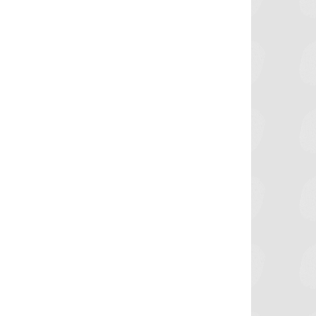
برشلونة يستعيد سلاحا مهما بعد صدمة
موعد سفر بعثة ال
كأس العالم
بكأس 