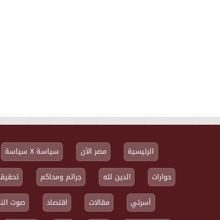
الرئيسية
مصر الآن
سياسة X سياسة
حوارات
الدين لله
جرائم ومحاكم
تحقيقا
أسرتي
مقالات
اقتصاد
صوت النق