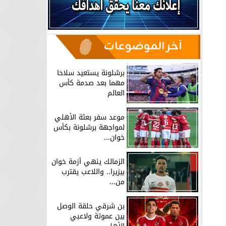
آخر الموضوعات
برشلونة يستعيد سلاحا
مهما بعد صدمة كأس
العالم
موعد سفر بعثة الأهلي
لمواجهة برشلونة بكأس
خوان...
الزمالك ينهي أزمة خوان
بيزيرا.. واللاعب يقترب
من...
بن شرقي حلقة الوصل
بين عموتة ولاعبي