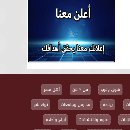
شرق وغرب
فن × فن
أهل مصر
ت
رياضة
مدارس وجامعات
توك شو
ابات
علوم واكتشافات
أبراج وأحلام