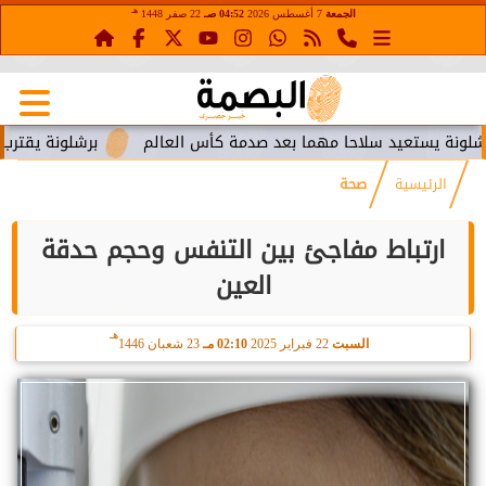
هـ
الجمعة
7 أغسطس 2026
04:52 صـ
22 صفر 1448
ستعيد سلاحا مهما بعد صدمة كأس العالم
برشلونة يقترب من استع
الرئيسية
صحة
ارتباط مفاجئ بين التنفس وحجم حدقة
العين
هـ
السبت
22 فبراير 2025
02:10 مـ
23 شعبان 1446