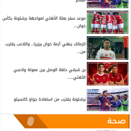
العالم
موعد سفر بعثة الأهلي لمواجهة برشلونة بكأس
خوان...
الزمالك ينهي أزمة خوان بيزيرا.. واللاعب يقترب
من...
بن شرقي حلقة الوصل بين عموتة ولاعبي
الأهلي.....
برشلونة يقترب من استعادة جواو كانسيلو
صحة