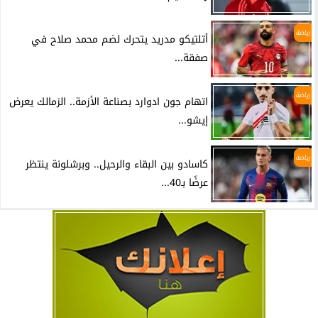
رياضة
أتلتيكو مدريد يتحرك لضم محمد صلاح في
صفقة...
رياضة
اتهام جون ادوارد بصناعة الأزمة.. الزمالك يعرض
إيشو...
رياضة
كاسادو بين البقاء والرحيل.. وبرشلونة ينتظر
عرضًا بـ40...