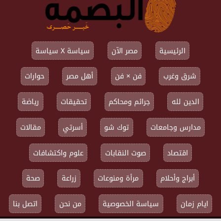
الرئيسية
مصر الآن
سياسة X سياسة
شرق وغرب
فن × فن
أهل مصر
حوارات
الدين لله
جرائم ومحاكم
تحقيقات
رياضة
مدارس وجامعات
توك شو
أسرتي
مقالات
اقتصاد
صوت النقابات
علوم واكتشافات
أبراج وأحلام
مرأة ومنوعات
زراعة
صحة
ايام زمان
سياسة الخصوصية
من نحن
اتصل بنا