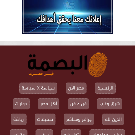
الرئيسية
مصر الآن
سياسة X سياسة
شرق وغرب
فن × فن
أهل مصر
حوارات
الدين لله
جرائم ومحاكم
تحقيقات
رياضة
مدارس وجامعات
توك شو
أسرتي
مقالات