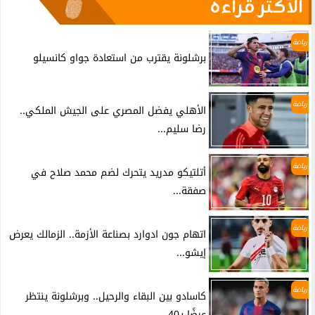
الأكثر قراءة
رياضة
برشلونة يقترب من استعادة جواو كانسيلو
رياضة
الأهلي يفضل المصري على الجيش الملكي..
رضا سليم...
رياضة
أتلتيكو مدريد يتحرك لضم محمد صلاح في
صفقة...
رياضة
اتهام جون ادوارد بصناعة الأزمة.. الزمالك يعرض
إيشو...
رياضة
كاسادو بين البقاء والرحيل.. وبرشلونة ينتظر
عرضًا بـ40...