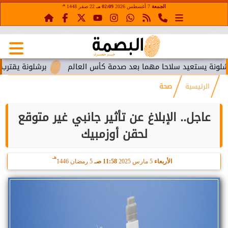
هـ
الجمعة
7 أغسطس 2026
02:09 مـ
22 صفر 1448
يستعيد سلاحا مهما بعد صدمة كأس العالم
برشلونة يقترب من است
الرئيسية
صحة
عاجل.. الإبلاغ عن تأثير جانبي غير متوقع
لحقن أوزمبيك
هـ
الأربعاء
5 مارس 2025
11:58 صـ
5 رمضان 1446