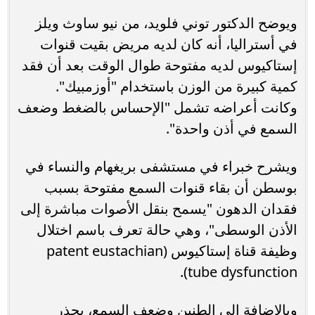
ويوضح الدكتور توني فلويد، من نيو ساوث ويلز
في أستراليا، أنه كان لديه مريض بقيت قنوات
إستاكيوس لديه مفتوحة طوال الوقت بعد أن فقد
كمية كبيرة من الوزن باستخدام "أوزمبيك".
وكانت أعراضه تشمل "الإحساس بالضغط وضعف
السمع في أذن واحدة".
ويشرح خبراء في مستشفى بريغهام والنساء في
بوسطن أن بقاء قنوات السمع مفتوحة بسبب
فقدان الدهون "يسمح بنقل الأصوات مباشرة إلى
الأذن الوسطى"، وهي حالة تعرف باسم اختلال
وظيفة قناة إستاكيوس (patent eustachian
tube dysfunction).
وبالإضافة إلى الطنين وضعف السمع، يحذر