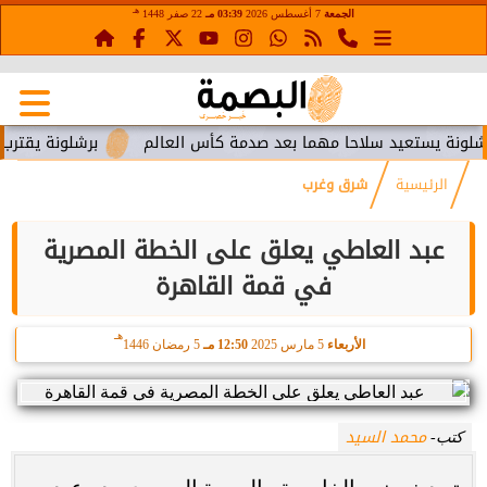
هـ
الجمعة
7 أغسطس 2026
03:39 مـ
22 صفر 1448
ستعيد سلاحا مهما بعد صدمة كأس العالم
برشلونة يقترب من استع
الرئيسية
شرق وغرب
عبد العاطي يعلق على الخطة المصرية
في قمة القاهرة
هـ
الأربعاء
5 مارس 2025
12:50 مـ
5 رمضان 1446
محمد السيد
كتب-