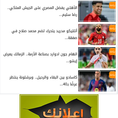
رياضة
الأهلي يفضل المصري على الجيش الملكي..
رضا سليم...
رياضة
أتلتيكو مدريد يتحرك لضم محمد صلاح في
صفقة...
رياضة
اتهام جون ادوارد بصناعة الأزمة.. الزمالك يعرض
إيشو...
رياضة
كاسادو بين البقاء والرحيل.. وبرشلونة ينتظر
عرضًا بـ40...