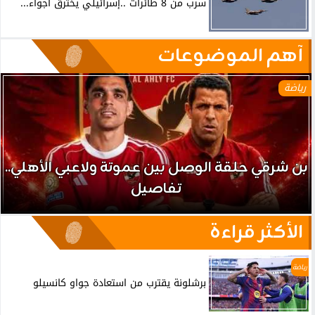
سرب من 8 طائرات ..إسرائيلي يخترق أجواء...
آهم الموضوعات
رياضة
بن شرقي حلقة الوصل بين عموتة ولاعبي الأهلي..
تفاصيل
الأكثر قراءة
رياضة
برشلونة يقترب من استعادة جواو كانسيلو