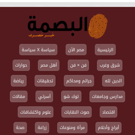
الرئيسية
مصر الآن
سياسة X سياسة
شرق وغرب
فن × فن
أهل مصر
حوارات
الدين لله
جرائم ومحاكم
تحقيقات
رياضة
مدارس وجامعات
توك شو
أسرتي
مقالات
اقتصاد
صوت النقابات
علوم واكتشافات
أبراج وأحلام
مرأة ومنوعات
زراعة
صحة