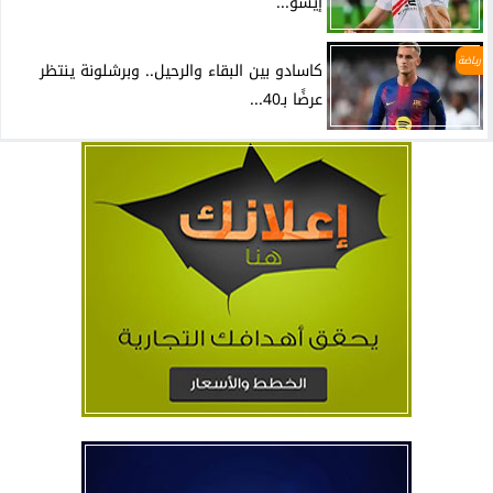
إيشو...
رياضة
كاسادو بين البقاء والرحيل.. وبرشلونة ينتظر
عرضًا بـ40...