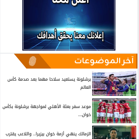
آخر الموضوعات
برشلونة يستعيد سلاحا مهما بعد صدمة كأس
العالم
موعد سفر بعثة الأهلي لمواجهة برشلونة بكأس
خوان...
الزمالك ينهي أزمة خوان بيزيرا.. واللاعب يقترب