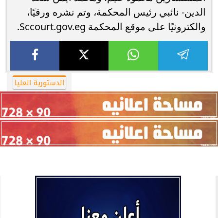
الدين- نائبي رئيس المحكمة، وتم نشره ورقيًا،
والكترونيًا على موقع المحكمة Sccourt.gov.eg.
الدستورية العليا