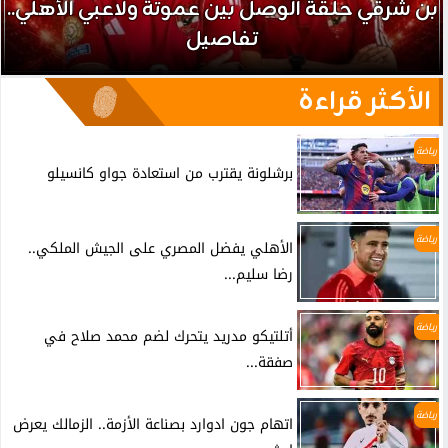
بن شرقي حلقة الوصل بين عموتة ولاعبي الأهلي..
تفاصيل
الأكثر قراءة
رياضة
برشلونة يقترب من استعادة جواو كانسيلو
رياضة
الأهلي يفضل المصري على الجيش الملكي..
رضا سليم...
رياضة
أتلتيكو مدريد يتحرك لضم محمد صلاح في
صفقة...
رياضة
اتهام جون ادوارد بصناعة الأزمة.. الزمالك يعرض