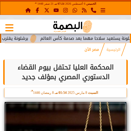
هـ
الخميس
6 أغسطس 2026
07:24 مـ
21 صفر 1448
يستعيد سلاحا مهما بعد صدمة كأس العالم
برشلونة يقترب من است
الرئيسية
مصر الآن
المحكمة العليا تحتفل بيوم القضاء
الدستوري المصري بمؤلف جديد
هـ
السبت
8 مارس 2025
01:54 مـ
8 رمضان 1446