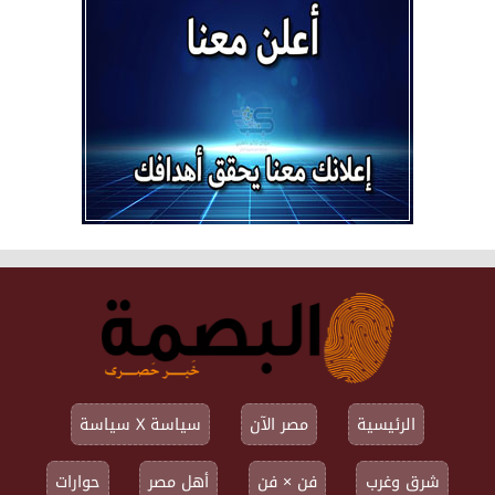
الرئيسية
مصر الآن
سياسة X سياسة
شرق وغرب
فن × فن
أهل مصر
حوارات