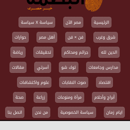
الرئيسية
مصر الآن
سياسة X سياسة
شرق وغرب
فن × فن
أهل مصر
حوارات
الدين لله
جرائم ومحاكم
تحقيقات
رياضة
مدارس وجامعات
توك شو
أسرتي
مقالات
اقتصاد
صوت النقابات
علوم واكتشافات
أبراج وأحلام
مرأة ومنوعات
زراعة
صحة
ايام زمان
سياسة الخصوصية
من نحن
اتصل بنا
جميع الحقوق محفوظة ©