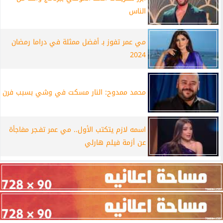
الناس
مي عمر تفوز بـ أفضل ممثلة في دراما رمضان
2024
محمد ممدوح: النار مسكت في وشي بسبب فرن
اسمه لازم يتكتب الأول.. مي عمر تفـجر مفاجأة
عن أزمة فيلم هارلي