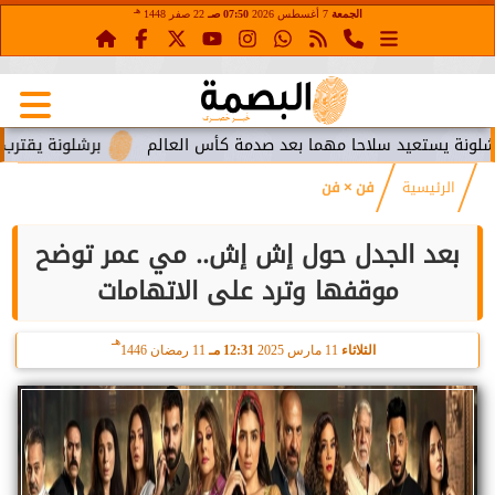
هـ
الجمعة
7 أغسطس 2026
07:50 صـ
22 صفر 1448
تعيد سلاحا مهما بعد صدمة كأس العالم
برشلونة يقترب من استعا
الرئيسية
فن × فن
بعد الجدل حول إش إش.. مي عمر توضح
موقفها وترد على الاتهامات
هـ
الثلاثاء
11 مارس 2025
12:31 مـ
11 رمضان 1446