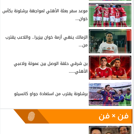
موعد سفر بعثة الأهلي لمواجهة برشلونة بكأس
خوان...
الزمالك ينهي أزمة خوان بيزيرا.. واللاعب يقترب
من...
بن شرقي حلقة الوصل بين عموتة ولاعبي
الأهلي.....
برشلونة يقترب من استعادة جواو كانسيلو
فن × فن