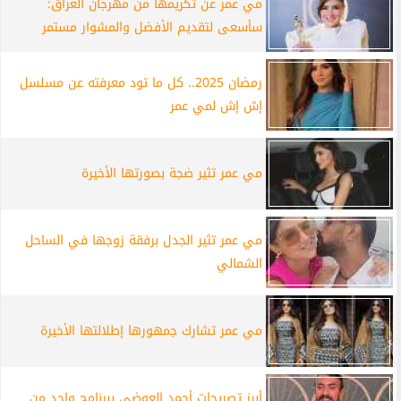
مي عمر عن تكريمها من مهرجان العراق:
سأسعى لتقديم الأفضل والمشوار مستمر
رمضان 2025.. كل ما تود معرفته عن مسلسل
إش إش لمي عمر
مي عمر تثير ضجة بصورتها الأخيرة
مي عمر تثير الجدل برفقة زوجها في الساحل
الشمالي
مي عمر تشارك جمهورها إطلالتها الأخيرة
أبرز تصريحات أحمد العوضي ببرنامج واحد من