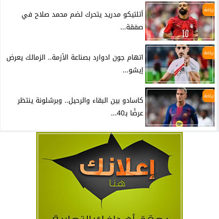
رياضة
أتلتيكو مدريد يتحرك لضم محمد صلاح في
صفقة...
رياضة
اتهام جون ادوارد بصناعة الأزمة.. الزمالك يعرض
إيشو...
رياضة
كاسادو بين البقاء والرحيل.. وبرشلونة ينتظر
عرضًا بـ40...