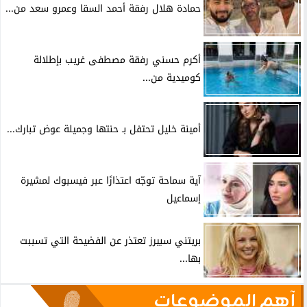
حمادة هلال رفقة أحمد السقا وعمرو سعد من...
أكرم حسني رفقة مصطفى غريب بإطلالة
كوميدية من...
أمينة خليل تحتفل بـ حنتها وجميلة عوض تبارك...
آية سماحة توجّه اعتذارًا عبر فيسبوك لمشيرة
إسماعيل
بريتني سبيرز تعتذر عن الفضيحة التي تسببت
بها...
آهم الموضوعات