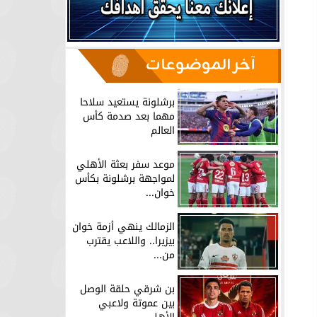
آخر الموضوعات
برشلونة يستعيد سلاحا
مهما بعد صدمة كأس
العالم
موعد سفر بعثة الأهلي
لمواجهة برشلونة بكأس
خوان...
الزمالك ينهي أزمة خوان
بيزيرا.. واللاعب يقترب
من...
بن شرقي حلقة الوصل
بين عموتة ولاعبي