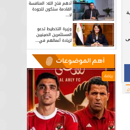
أدهم فتح الله: المنافسة
القادمة ستكون للجودة
ة
لا...
وزيرة التخطيط تدعو
المستثمرين الصينيين
ى
لزيادة أعمالهم في...
آهم الموضوعات
رياضة
ن