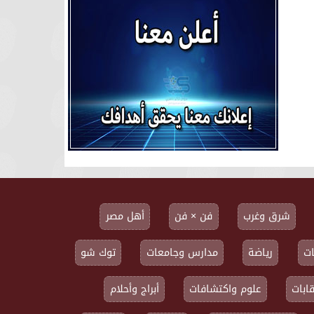
شرق وغرب
فن × فن
أهل مصر
ت
رياضة
مدارس وجامعات
توك شو
ابات
علوم واكتشافات
أبراج وأحلام