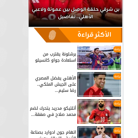
اعب
بن شرقي حلقة الوصل بين عموتة ولاعبي
الأهلي.. تفاصيل
برشلونة يق
الأكثر قراءة
رياضة
برشلونة يقترب من
استعادة جواو كانسيلو
رياضة
الأهلي يفضل المصري
على الجيش الملكي..
رضا سليم...
رياضة
أتلتيكو مدريد يتحرك لضم
محمد صلاح في صفقة...
رياضة
اتهام جون ادوارد بصناعة