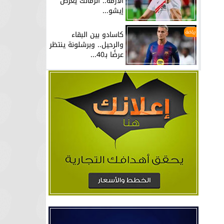
الأزمة.. الزمالك يعرض
إيشو...
رياضة
كاسادو بين البقاء
والرحيل.. وبرشلونة ينتظر
عرضًا بـ40...