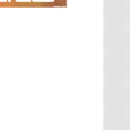
برشلونة يستعيد سلاحا مهما بعد صدمة
موعد سفر بعثة ال
كأس العالم
بكأس 