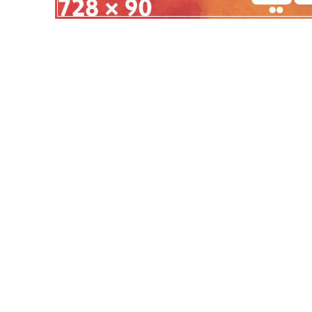
أهلي لمواجهة برشلونة
الزمالك ينهي أزمة خوان بيزيرا.. والل
خوان جامبر
يقترب من العودة إلى القاهرة