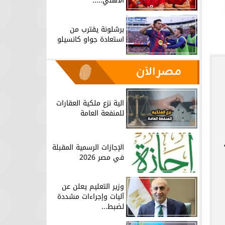
الأهلي.....
برشلونة يقترب من
استعادة جواو كانسيلو
مصر الآن
الية نزع ملكية العقارات
للمنفعة العامة
ة
الإجازات الرسمية المقبلة
في مصر 2026
وزير التعليم يعلن عن
آليات وإجراءات مشددة
لضبط...