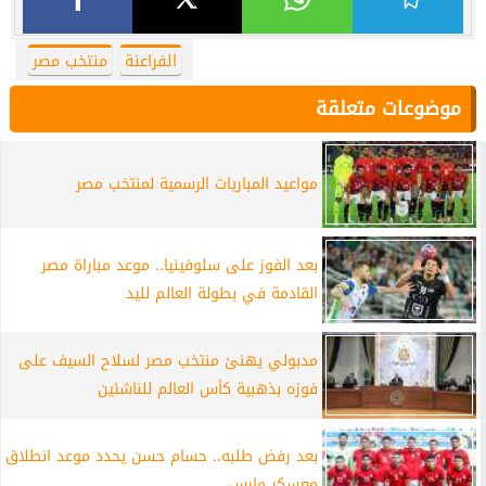
الفراعنة
منتخب مصر
موضوعات متعلقة
مواعيد المباريات الرسمية لمنتخب مصر
بعد الفوز على سلوفينيا.. موعد مباراة مصر
القادمة في بطولة العالم لليد
مدبولي يهنئ منتخب مصر لسلاح السيف على
فوزه بذهبية كأس العالم للناشئين
بعد رفض طلبه.. حسام حسن يحدد موعد انطلاق
معسكر مارس