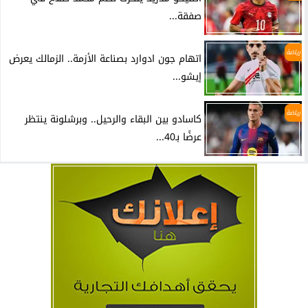
صفقة...
رياضة
اتهام جون ادوارد بصناعة الأزمة.. الزمالك يعرض
إيشو...
رياضة
كاسادو بين البقاء والرحيل.. وبرشلونة ينتظر
عرضًا بـ40...