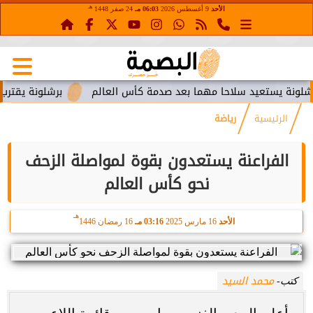
هـ
الأحد
9 أغسطس 2026
06:03 مـ
24 صفر 1448
يستعيد سلاحا مهما بعد صدمة كأس العالم
برشلونة يقترب من است
الرئيسية
رياضة
الفراعنة يستعدون بقوة لمواصلة الزحف
نحو كأس العالم
هـ
الأحد
16 مارس 2025
03:16 مـ
16 رمضان 1446
محمد السيد
كتب-