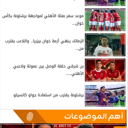
موعد سفر بعثة الأهلي لمواجهة برشلونة بكأس
خوان...
الزمالك ينهي أزمة خوان بيزيرا.. واللاعب يقترب
من...
بن شرقي حلقة الوصل بين عموتة ولاعبي
الأهلي.....
برشلونة يقترب من استعادة جواو كانسيلو
آهم الموضوعات