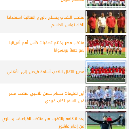
منتخب الشباب يتسلح بالروح القتالية استعدادا
للقاء تونس الحاسم
منتخب مصر يختتم تصفيات كأس أمم أفريقيا
بمواجهة بوتسوانا
مصير انتقال اللاعب أسامة فيصل إلى الأهلي
أبرز تعليمات حسام حسن للاعبي منتخب مصر
قبل السفر لكاب فيردي
بعد اتهامه بالتهرب من منتخب الفراعنة.. رد ناري
من إمام عاشور