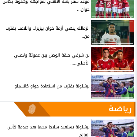
موعد سفر بعثة الأهلي لمواجهة برشلونة بكأس
خوان...
الزمالك ينهي أزمة خوان بيزيرا.. واللاعب يقترب
من...
بن شرقي حلقة الوصل بين عموتة ولاعبي
الأهلي.....
برشلونة يقترب من استعادة جواو كانسيلو
رياضة
برشلونة يستعيد سلاحا مهما بعد صدمة كأس
العالم