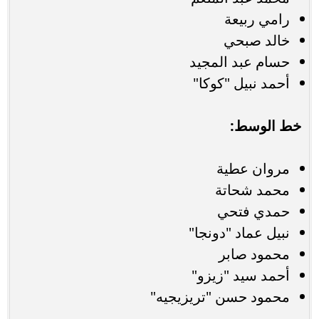
رامي ربيعة
خالد صبحي
حسام عبد المجيد
أحمد نبيل "كوكا"
خط الوسط:
مروان عطية
محمد شحاتة
حمدي فتحي
نبيل عماد "دونجا"
محمود صابر
أحمد سيد "زيزو"
محمود حسن "تريزيجيه"