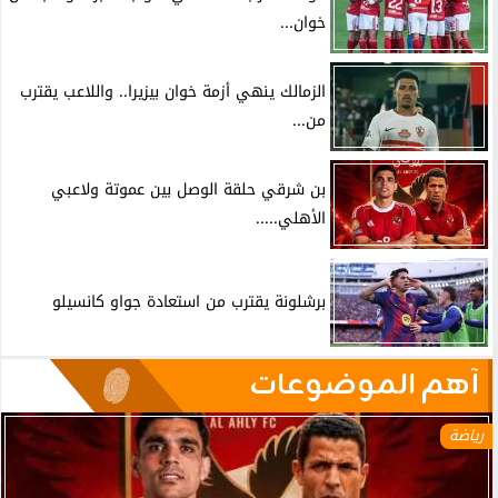
خوان...
الزمالك ينهي أزمة خوان بيزيرا.. واللاعب يقترب
من...
بن شرقي حلقة الوصل بين عموتة ولاعبي
الأهلي.....
برشلونة يقترب من استعادة جواو كانسيلو
آهم الموضوعات
رياضة