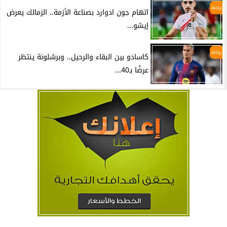
رياضة
اتهام جون ادوارد بصناعة الأزمة.. الزمالك يعرض
إيشو...
رياضة
كاسادو بين البقاء والرحيل.. وبرشلونة ينتظر
عرضًا بـ40...