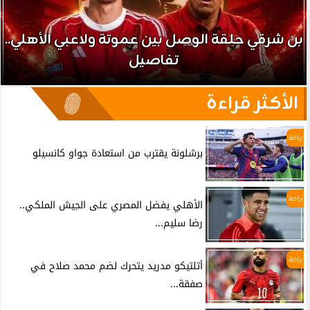
بن شرقي حلقة الوصل بين عموتة ولاعبي الأهلي..
تفاصيل
الأكثر قراءة
رياضة
برشلونة يقترب من استعادة جواو كانسيلو
رياضة
الأهلي يفضل المصري على الجيش الملكي..
رضا سليم...
رياضة
أتلتيكو مدريد يتحرك لضم محمد صلاح في
صفقة...