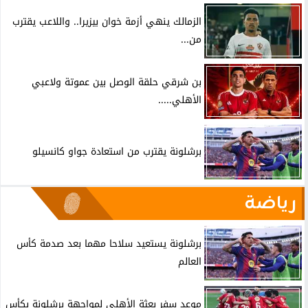
الزمالك ينهي أزمة خوان بيزيرا.. واللاعب يقترب
من...
بن شرقي حلقة الوصل بين عموتة ولاعبي
الأهلي.....
برشلونة يقترب من استعادة جواو كانسيلو
رياضة
برشلونة يستعيد سلاحا مهما بعد صدمة كأس
العالم
موعد سفر بعثة الأهلي لمواجهة برشلونة بكأس