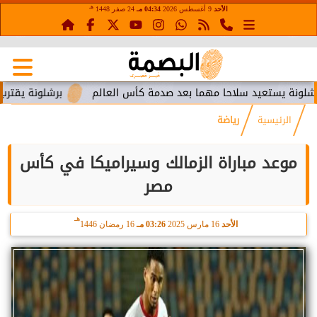
هـ
الأحد
9 أغسطس 2026
04:34 مـ
24 صفر 1448
يستعيد سلاحا مهما بعد صدمة كأس العالم
برشلونة يقترب من است
الرئيسية
رياضة
موعد مباراة الزمالك وسيراميكا في كأس
مصر
هـ
الأحد
16 مارس 2025
03:26 مـ
16 رمضان 1446