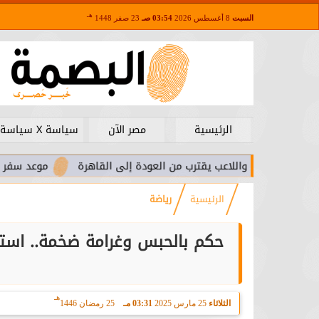
هـ
السبت
8 أغسطس 2026
03:54 صـ
23 صفر 1448
الرئيسية
مصر الآن
سياسة X سياسة
زيرا.. واللاعب يقترب من العودة إلى القاهرة
موعد سفر بعثة الأهل
الرئيسية
رياضة
حكم بالحبس وغرامة ضخمة.. استج
هـ
الثلاثاء
25 مارس 2025
03:31 مـ
25 رمضان 1446