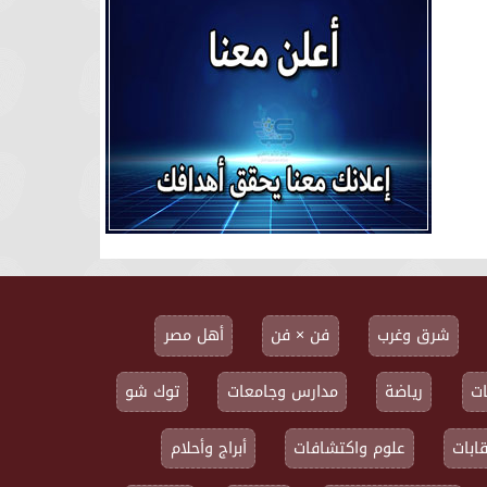
شرق وغرب
فن × فن
أهل مصر
ت
رياضة
مدارس وجامعات
توك شو
ابات
علوم واكتشافات
أبراج وأحلام