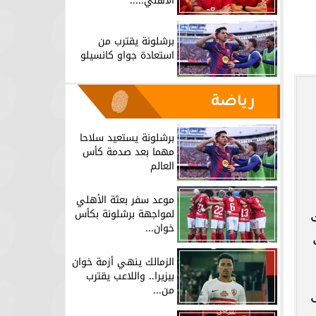
الأهلي.....
برشلونة يقترب من
استعادة جواو كانسيلو
رياضة
برشلونة يستعيد سلاحا
مهما بعد صدمة كأس
العالم
موعد سفر بعثة الأهلي
لمواجهة برشلونة بكأس
خوان...
ل
الزمالك ينهي أزمة خوان
بيزيرا.. واللاعب يقترب
من...
S" وتحالف