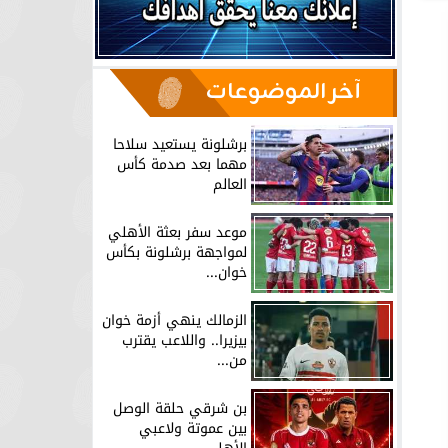
آخر الموضوعات
برشلونة يستعيد سلاحا
مهما بعد صدمة كأس
العالم
موعد سفر بعثة الأهلي
لمواجهة برشلونة بكأس
خوان...
الزمالك ينهي أزمة خوان
بيزيرا.. واللاعب يقترب
من...
بن شرقي حلقة الوصل
بين عموتة ولاعبي