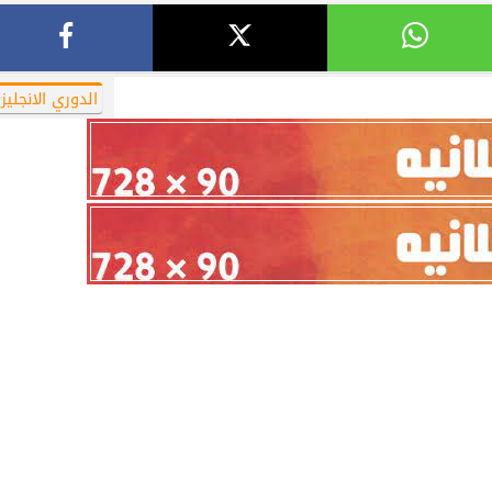
أهلي لمواجهة برشلونة
الزمالك ينهي أزمة خوان بيزيرا.. والل
خوان جامبر
يقترب من العودة إلى القاهرة
الدوري الانجليز