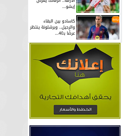
الأزمة.. الزمالك يعرض
إيشو...
رياضة
كاسادو بين البقاء
والرحيل.. وبرشلونة ينتظر
عرضًا بـ40...