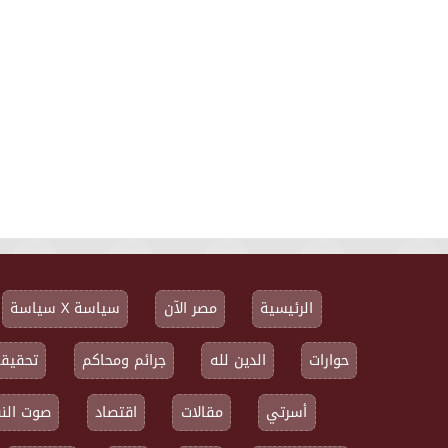
الرئيسية
مصر الآن
سياسة X سياسة
حوارات
الدين لله
جرائم ومحاكم
تحقيقا
أسرتي
مقالات
اقتصاد
صوت النق