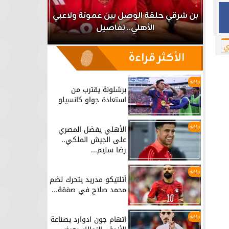
اعب
بن شرقي حلقة الوصل بين عموتة ولاعبي
الأهلي.. تفاصيل
برشلونة يق
ي
الأكثر قراءة
رياضة
برشلونة يقترب من
استعادة جواو كانسيلو
رياضة
الأهلي يفضل المصري
على الجيش الملكي..
رضا سليم...
رياضة
أتلتيكو مدريد يتحرك لضم
محمد صلاح في صفقة...
رياضة
اتهام جون ادوارد بصناعة