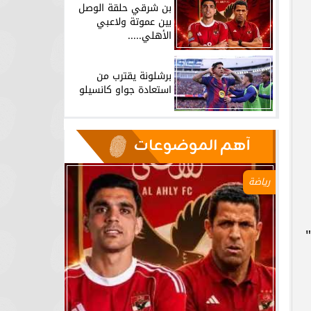
بن شرقي حلقة الوصل
بين عموتة ولاعبي
الأهلي.....
برشلونة يقترب من
استعادة جواو كانسيلو
آهم الموضوعات
رياضة