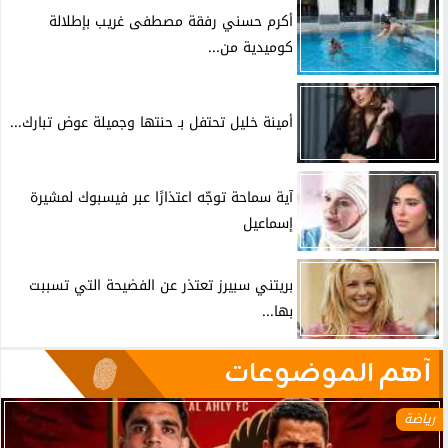
أكرم حسني رفقة مصطفى غريب بإطلالة
كوميدية من...
أمينة خليل تحتفل بـ حنتها وجميلة عوض تبارك...
آية سماحة توجّه اعتذارًا عبر فيسبوك لمشيرة
إسماعيل
بريتني سبيرز تعتذر عن الفضيحة التي تسببت
بها...
آهم الموضوعات
رياضة