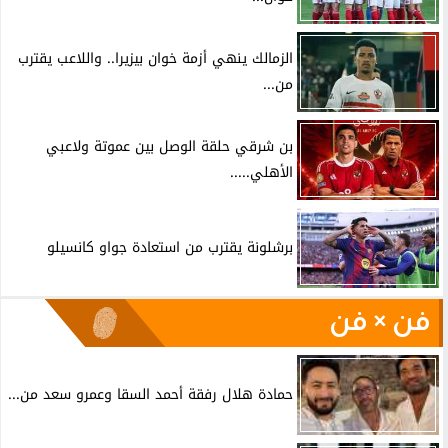
الزمالك ينهي أزمة خوان بيزيرا.. واللاعب يقترب
من...
بن شرقي حلقة الوصل بين عموتة ولاعبي
الأهلي.....
برشلونة يقترب من استعادة جواو كانسيلو
فن × فن
حمادة هلال رفقة أحمد السقا وعمرو سعد من...