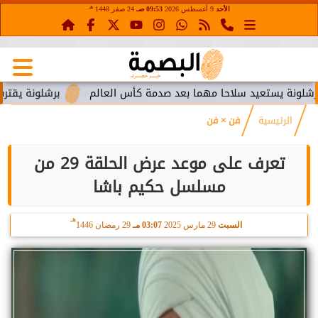
هـ
الأحد
9 أغسطس 2026
09:53 صـ
24 صفر 1448
يستعيد سلاحا مهما بعد صدمة كأس العالم
برشلونة يقترب من است
الرئيسية
فن × فن
تعرف على موعد عرض الحلقة 29 من
مسلسل حكيم باشا
هـ
السبت
29 مارس 2025
03:07 مـ
29 رمضان 1446