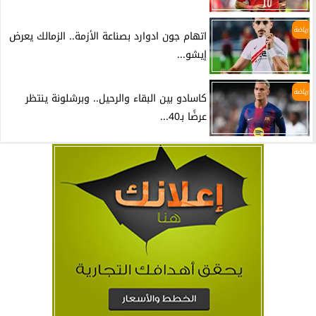
رياضة
اتهام جون ادوارد بصناعة الأزمة.. الزمالك يعرض
إيشو...
رياضة
كاسادو بين البقاء والرحيل.. وبرشلونة ينتظر
عرضًا بـ40...