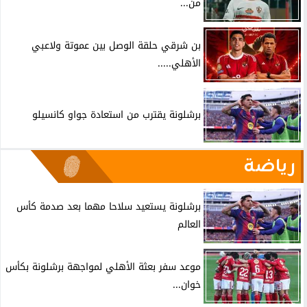
من...
بن شرقي حلقة الوصل بين عموتة ولاعبي
الأهلي.....
برشلونة يقترب من استعادة جواو كانسيلو
رياضة
برشلونة يستعيد سلاحا مهما بعد صدمة كأس
العالم
موعد سفر بعثة الأهلي لمواجهة برشلونة بكأس
خوان...