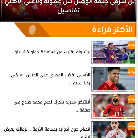
بن شرقي حلقة الوصل بين عموتة ولاعبي الأهلي..
تفاصيل
الأكثر قراءة
رياضة
برشلونة يقترب من استعادة جواو كانسيلو
رياضة
الأهلي يفضل المصري على الجيش الملكي..
رضا سليم...
رياضة
أتلتيكو مدريد يتحرك لضم محمد صلاح في
صفقة...
رياضة
اتهام جون ادوارد بصناعة الأزمة.. الزمالك يعرض
إيشو...