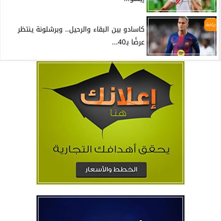
رياضة
كاسادو بين البقاء والرحيل.. وبرشلونة ينتظر
عرضًا بـ40...