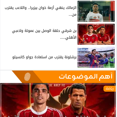
الزمالك ينهي أزمة خوان بيزيرا.. واللاعب يقترب
من...
بن شرقي حلقة الوصل بين عموتة ولاعبي
الأهلي.....
برشلونة يقترب من استعادة جواو كانسيلو
آهم الموضوعات
رياضة