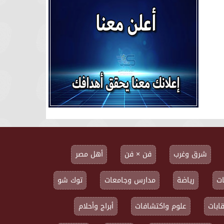
شرق وغرب
فن × فن
أهل مصر
ت
رياضة
مدارس وجامعات
توك شو
ابات
علوم واكتشافات
أبراج وأحلام