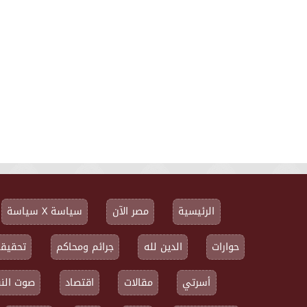
الرئيسية
مصر الآن
سياسة X سياسة
حوارات
الدين لله
جرائم ومحاكم
تحقيقا
أسرتي
مقالات
اقتصاد
صوت النق