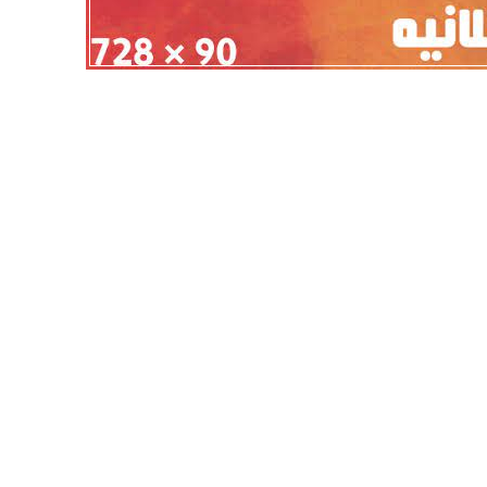
أهلي لمواجهة برشلونة
الزمالك ينهي أزمة خوان بيزيرا.. والل
خوان جامبر
يقترب من العودة إلى القاهرة