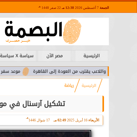
هـ
الجمعة
7 أغسطس 2026
12:38 مـ
22 صفر 1448
الرئيسية
مصر الآن
سياسة X سياسة
را.. واللاعب يقترب من العودة إلى القاهرة
موعد سفر بعثة الأهلي
الرئيسية
رياضة
تشكيل آرسنال في مواج
هـ
الأربعاء
16 أبريل 2025
02:49 مـ
17 شوال 1446