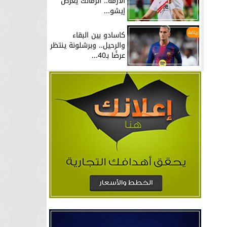
الأزمة.. الزمالك يعرض
إيشو...
رياضة
كاسادو بين البقاء
والرحيل.. وبرشلونة ينتظر
عرضًا بـ40...