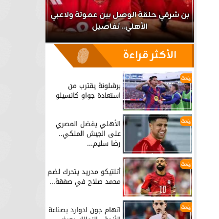
اعب
بن شرقي حلقة الوصل بين عموتة ولاعبي
الأهلي.. تفاصيل
برشلونة يق
الأكثر قراءة
رياضة
برشلونة يقترب من
استعادة جواو كانسيلو
رياضة
الأهلي يفضل المصري
على الجيش الملكي..
رضا سليم...
رياضة
أتلتيكو مدريد يتحرك لضم
محمد صلاح في صفقة...
رياضة
اتهام جون ادوارد بصناعة