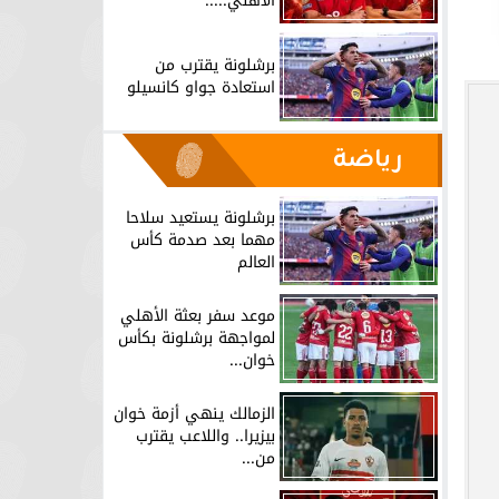
الأهلي.....
برشلونة يقترب من
استعادة جواو كانسيلو
رياضة
برشلونة يستعيد سلاحا
مهما بعد صدمة كأس
العالم
موعد سفر بعثة الأهلي
لمواجهة برشلونة بكأس
خوان...
الزمالك ينهي أزمة خوان
بيزيرا.. واللاعب يقترب
من...