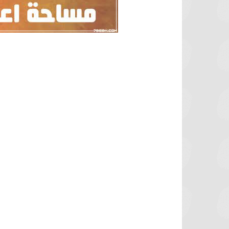
برشلونة يستعيد سلاحا مهما بعد صدمة
موعد سفر بعثة ال
كأس العالم
بكأس 