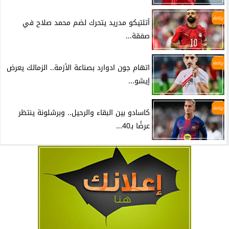
رياضة
أتلتيكو مدريد يتحرك لضم محمد صلاح في
صفقة...
رياضة
اتهام جون ادوارد بصناعة الأزمة.. الزمالك يعرض
إيشو...
رياضة
كاسادو بين البقاء والرحيل.. وبرشلونة ينتظر
عرضًا بـ40...