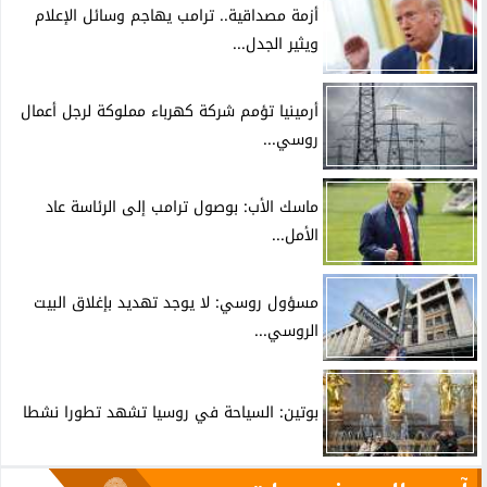
أزمة مصداقية.. ترامب يهاجم وسائل الإعلام
ويثير الجدل...
أرمينيا تؤمم شركة كهرباء مملوكة لرجل أعمال
روسي...
ماسك الأب: بوصول ترامب إلى الرئاسة عاد
الأمل...
مسؤول روسي: لا يوجد تهديد بإغلاق البيت
الروسي...
بوتين: السياحة في روسيا تشهد تطورا نشطا