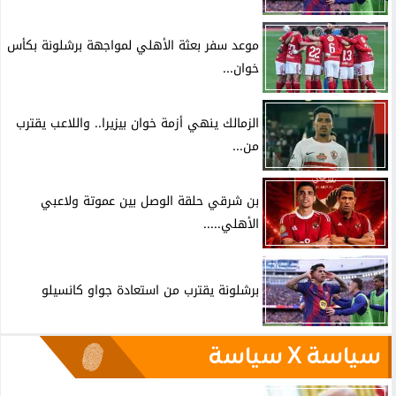
موعد سفر بعثة الأهلي لمواجهة برشلونة بكأس
خوان...
الزمالك ينهي أزمة خوان بيزيرا.. واللاعب يقترب
من...
بن شرقي حلقة الوصل بين عموتة ولاعبي
الأهلي.....
برشلونة يقترب من استعادة جواو كانسيلو
سياسة X سياسة