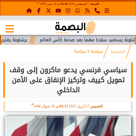
هـ
الجمعة
7 أغسطس 2026
05:40 مـ
22 صفر 1448
يستعيد سلاحا مهما بعد صدمة كأس العالم
برشلونة يقترب من است
الرئيسية
سياسة X سياسة
سياسي فرنسي يدعو ماكرون إلى وقف
تمويل كييف وتركيز الإنفاق على الأمن
الداخلي
هـ
الخميس
17 أبريل 2025
03:12 مـ
18 شوال 1446