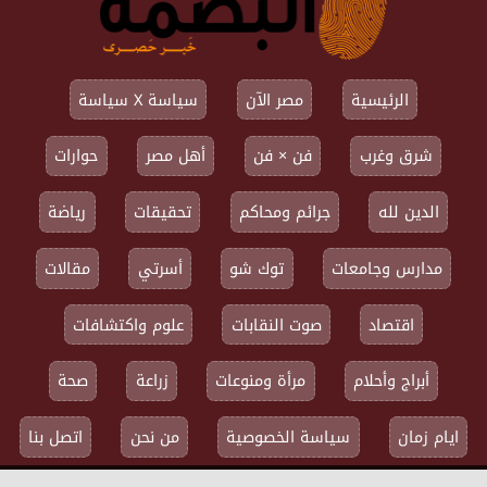
الرئيسية
مصر الآن
سياسة X سياسة
شرق وغرب
فن × فن
أهل مصر
حوارات
الدين لله
جرائم ومحاكم
تحقيقات
رياضة
مدارس وجامعات
توك شو
أسرتي
مقالات
اقتصاد
صوت النقابات
علوم واكتشافات
أبراج وأحلام
مرأة ومنوعات
زراعة
صحة
ايام زمان
سياسة الخصوصية
من نحن
اتصل بنا
جميع الحقوق محفوظة ©