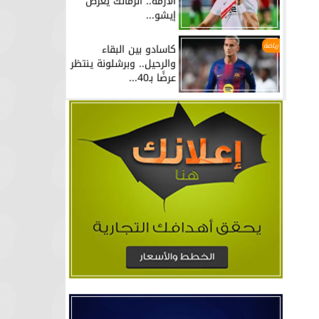
الأزمة.. الزمالك يعرض
إيشو...
رياضة
كاسادو بين البقاء
والرحيل.. وبرشلونة ينتظر
عرضًا بـ40...