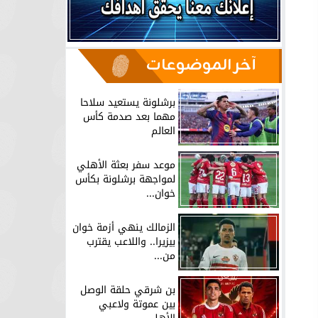
آخر الموضوعات
برشلونة يستعيد سلاحا
مهما بعد صدمة كأس
العالم
موعد سفر بعثة الأهلي
لمواجهة برشلونة بكأس
خوان...
الزمالك ينهي أزمة خوان
بيزيرا.. واللاعب يقترب
من...
بن شرقي حلقة الوصل
بين عموتة ولاعبي