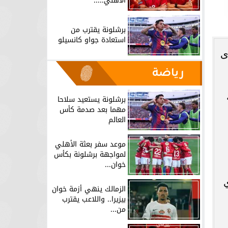
الأهلي.....
برشلونة يقترب من
استعادة جواو كانسيلو
ى
رياضة
برشلونة يستعيد سلاحا
مهما بعد صدمة كأس
العالم
موعد سفر بعثة الأهلي
لمواجهة برشلونة بكأس
خوان...
الزمالك ينهي أزمة خوان
بيزيرا.. واللاعب يقترب
من...