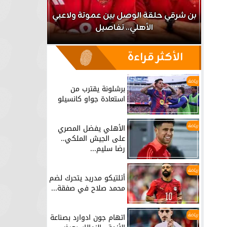
اعب
بن شرقي حلقة الوصل بين عموتة ولاعبي
الأهلي.. تفاصيل
برشلونة يق
الأكثر قراءة
رياضة
برشلونة يقترب من
استعادة جواو كانسيلو
رياضة
الأهلي يفضل المصري
على الجيش الملكي..
رضا سليم...
رياضة
أتلتيكو مدريد يتحرك لضم
محمد صلاح في صفقة...
رياضة
اتهام جون ادوارد بصناعة