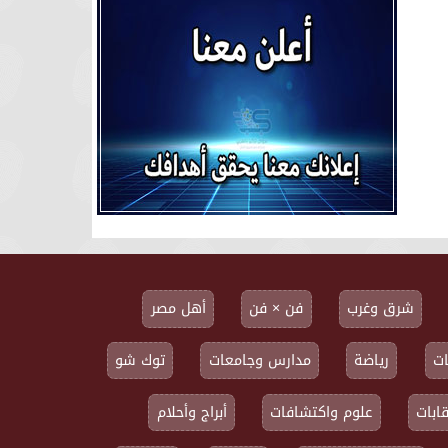
شرق وغرب
فن × فن
أهل مصر
ت
رياضة
مدارس وجامعات
توك شو
ابات
علوم واكتشافات
أبراج وأحلام