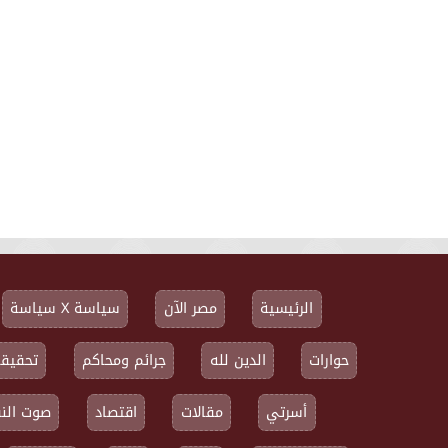
الرئيسية
مصر الآن
سياسة X سياسة
حوارات
الدين لله
جرائم ومحاكم
تحقيقا
أسرتي
مقالات
اقتصاد
صوت النق