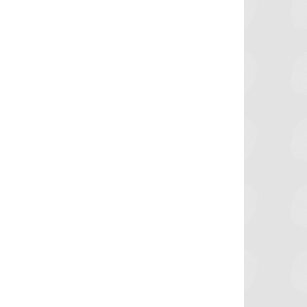
برشلونة يستعيد سلاحا مهما بعد صدمة
موعد سفر بعثة ال
كأس العالم
بكأس 