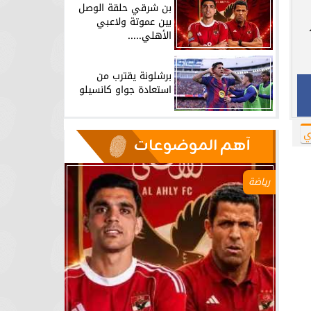
بن شرقي حلقة الوصل
بين عموتة ولاعبي
مباراة وبفارق 13
الأهلي.....
برشلونة يقترب من
استعادة جواو كانسيلو
ي
آهم الموضوعات
رياضة