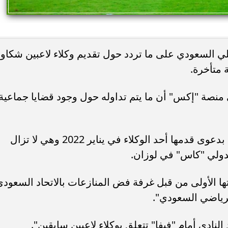
هلي السعودي على ما تردد حول تقديم وكلاء لاعبين شكاو
متأخرة.
نصة "إكس" أن ما يتم تداوله حول وجود قضايا جماعية
وأوضح أن القضية الوحيدة المعلقة تتعلق بدعوى قدمها أحد الوكلاء في يناير 2022 وهي لا تزال
دولي "كاس" في لوزان.
 الأولى من قبل غرفة فض المنازعات بالاتحاد السعودي
لرياضي السعودي".
لنادي أمام "فيفا" تتعلق بوكلاء لاعبين سابقين".