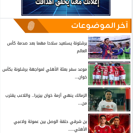
آخر الموضوعات
برشلونة يستعيد سلاحا مهما بعد صدمة كأس
العالم
موعد سفر بعثة الأهلي لمواجهة برشلونة بكأس
خوان...
الزمالك ينهي أزمة خوان بيزيرا.. واللاعب يقترب
من...
بن شرقي حلقة الوصل بين عموتة ولاعبي
الأهلي.....