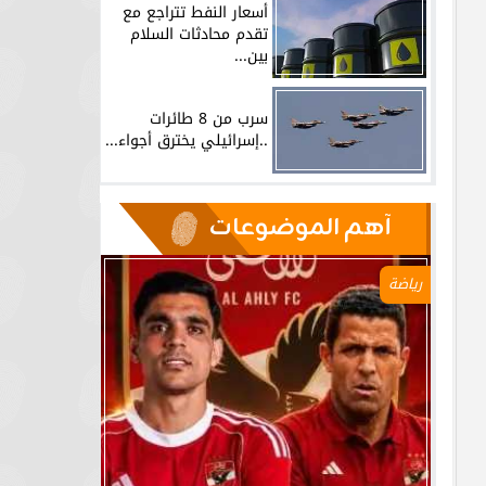
أسعار النفط تتراجع مع
تقدم محادثات السلام
بين...
سرب من 8 طائرات
..إسرائيلي يخترق أجواء...
آهم الموضوعات
رياضة