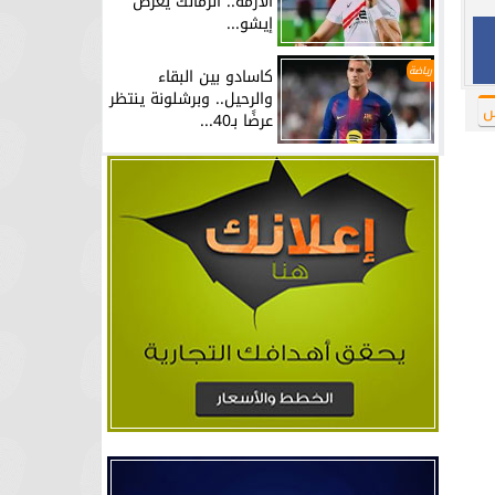
الأزمة.. الزمالك يعرض
إيشو...
رياضة
كاسادو بين البقاء
والرحيل.. وبرشلونة ينتظر
س
عرضًا بـ40...