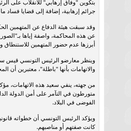
بتكوين "وفاق إرهابي" للانقلاب على الرئ
برشلونة يستعيد سلاحا مهما بعد صدمة
موعد سفر بعثة ال
جرائم إرهابية، إضافة إلى قضايا فساد ما
كأس العالم
بكأس 
وقد سبقت هيئة الدفاع عن المتهمين الحك
عن هذه المحاكمة، واصفة إياها بـ"الصوري
أبرزها عدم حضور المتهمين للاستنطاق وإ
وينظر معارضو الرئيس التونسي قيس سعيد
والاتهامات بأنها "باطلة"، معتبرين أن ا
من جهته، ينفي سعيد هذه الاتهامات، مؤكد
متورطون في التآمر على أمن الدولة الدا
الفوضى في البلاد.
ويؤكد الرئيس التونسي أن خطواته قانون
كانت صفتهم أو مناصبهم.