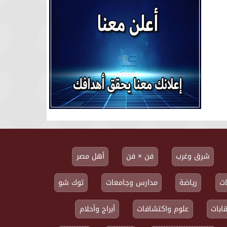
شرق وغرب
فن × فن
أهل مصر
ت
رياضة
مدارس وجامعات
توك شو
ابات
علوم واكتشافات
أبراج وأحلام