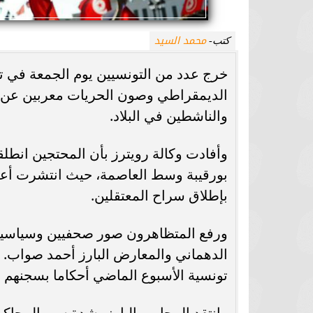
محمد السيد
كتب-
خرج عدد من التونسيين يوم الجمعة في تظ
الديمقراطي وصون الحريات معربين عن 
والناشطين في البلاد.
وأفادت وكالة رويترز بأن المحتجين انطلق
بورقيبة وسط العاصمة، حيث انتشرت أعد
بإطلاق سراح المعتقلين.
ورفع المتظاهرون صور صحفيين وسياسيين 
الدهماني والمعارض البارز أحمد صواب.
تونسية الأسبوع الماضي أحكاما بسجنهم لفترات تصل إلى 66 عاما بته
وانتقد المحامي البارز بشدة سير المحاكمة