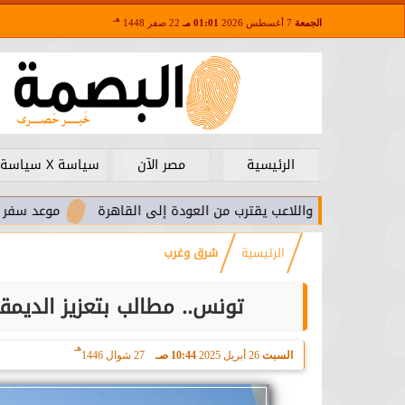
هـ
الجمعة
7 أغسطس 2026
01:01 مـ
22 صفر 1448
الرئيسية
مصر الآن
سياسة X سياسة
يرا.. واللاعب يقترب من العودة إلى القاهرة
موعد سفر بعثة الأهلي
الرئيسية
شرق وغرب
تونس.. مطالب بتعزيز الديمق
هـ
السبت
26 أبريل 2025
10:44 صـ
27 شوال 1446