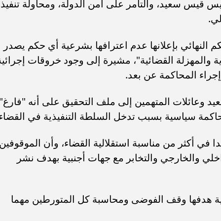
يس قيس سعيد، والتآمر على أمن الدولة، ومحاولة تنفيذ
أهلي لمواجهة برشلونة
الزمالك ينهي أزمة خوان بيزيرا.. والل
لي.
خوان جامبر
يقترب من العودة إلى القاهرة
م النهائي بإعلانها عدم اعترافها بشرعية أي حكم يصدر
ة والمهزلة القضائية"، مشيرة إلى وجود خروقات إجرائية
جراء المحاكمة عن بعد.
 وعائلات المتهمين إلى ملف التحقيق على أنه "فارغ"،
لمحاكمة سياسية بسبب تدخل السلطة التنفيذية في القضاء.
ا في أكثر من مناسبة استقلالية القضاء، وأن الموقوفين
خلي والخارجي والتخابر مع جهات أجنبية بهدف نشر
ية هدفها وقف الفوضى ومحاسبة كل المتورطين مهما