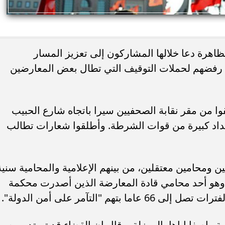
اهرة دعا خلالها المشاركون إلى تعزيز المسار
رفضهم لحملات التوقيف التي تطال بعض المعارضين
وا من مقر نقابة الصحفيين سيرا باتجاه شارع الحبيب
اد كبيرة من قوات الشرطة. وأطلقوا شعارات تطالب
ومحامين معتقلين، من بينهم الإعلامية والمحامية سنية
 وهو أحد محامي قادة المعارضة الذين أصدرت محكمة
م "التآمر على أمن الدولة".
 واصفا إياها بالمهزلة، وقال إن القضاء قد تم تدميره