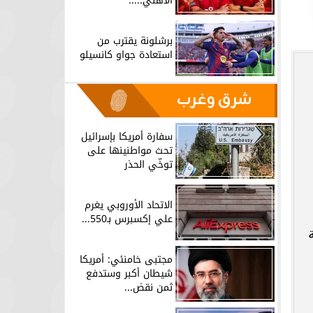
الأهلي.....
برشلونة يقترب من
استعادة جواو كانسيلو
شرق وغرب
سفارة أمريكا بإسرائيل
تحث مواطنينها على
توخّي الحذر
الاتحاد الأوروبي يغرم
علي إكسبرس بـ550...
مجتبى خامنئي: أمريكا
شيطان أكبر وستدفع
ثمن نقض...