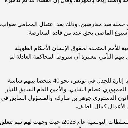
ب حملة ضد معارضين، وذلك بعد اعتقال المحامي صواب،
أسبوع الماضي بحق عدد من قادة المعارضة.
ية للأمم المتحدة لحقوق الإنسان الأحكام الطويلة
بتهم التآمر، معتبرة أن شروط المحاكمة العادلة لم
وشملت القضية، التي تعد من أكثر القضايا إثارة للجدل في تونس، نحو 40 شخصا بينهم ساسة
جمهوري عصام الشابي، والأمين العام السابق للتيار
انون الدستوري جوهر بن مبارك، والمسؤول السابق في
الأعمال كمال الطيف.
وتم اعتقال المتهمين خلال حملة أجرتها السلطات التونسية عام 2023، حيث وجهت لهم تهم تتعلق