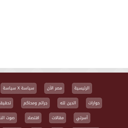
الرئيسية
مصر الآن
سياسة X سياسة
حوارات
الدين لله
جرائم ومحاكم
تحقيقا
أسرتي
مقالات
اقتصاد
صوت النق