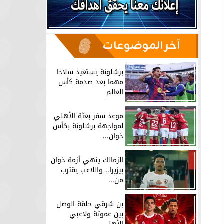
آخر الموضوعات
برشلونة يستعيد سلاحا
مهما بعد صدمة كأس
العالم
موعد سفر بعثة الأهلي
لمواجهة برشلونة بكأس
خوان...
الزمالك ينهي أزمة خوان
بيزيرا.. واللاعب يقترب
من...
بن شرقي حلقة الوصل
بين عموتة ولاعبي