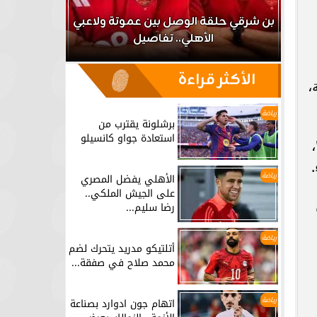
اعب
بن شرقي حلقة الوصل بين عموتة ولاعبي
الأهلي.. تفاصيل
برشلونة يق
الأكثر قراءة
،
رياضة
برشلونة يقترب من
استعادة جواو كانسيلو
رياضة
الأهلي يفضل المصري
على الجيش الملكي..
رضا سليم...
رياضة
أتلتيكو مدريد يتحرك لضم
محمد صلاح في صفقة...
رياضة
اتهام جون ادوارد بصناعة