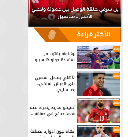
اعب
بن شرقي حلقة الوصل بين عموتة ولاعبي
الأهلي.. تفاصيل
برشلونة يق
الأكثر قراءة
رياضة
برشلونة يقترب من
استعادة جواو كانسيلو
رياضة
الأهلي يفضل المصري
على الجيش الملكي..
رضا سليم...
رياضة
أتلتيكو مدريد يتحرك لضم
محمد صلاح في صفقة...
رياضة
اتهام جون ادوارد بصناعة