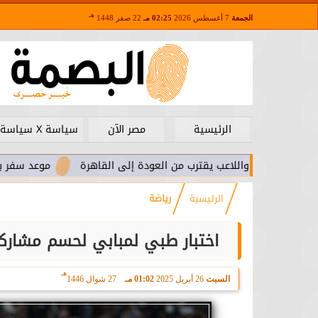
هـ
الجمعة
7 أغسطس 2026
02:25 مـ
22 صفر 1448
الرئيسية
مصر الآن
سياسة X سياسة
زيرا.. واللاعب يقترب من العودة إلى القاهرة
موعد سفر بعثة الأهل
الرئيسية
رياضة
اختبار طبي لمبابي لحسم مشارك
هـ
السبت
26 أبريل 2025
01:02 مـ
27 شوال 1446