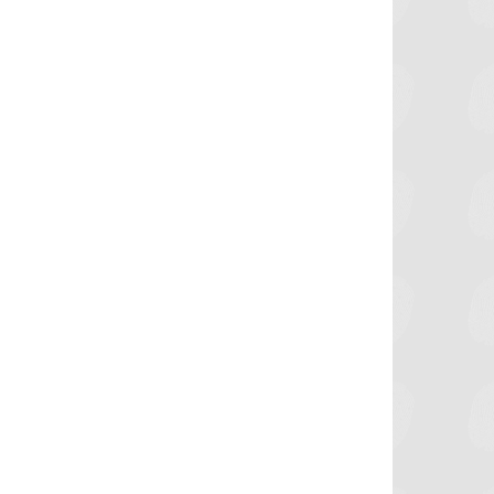
برشلونة يستعيد سلاحا مهما بعد صدمة
موعد سفر بعثة ال
كأس العالم
بكأس 