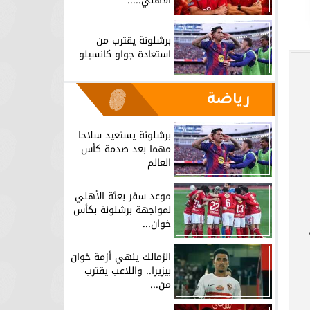
الأهلي.....
برشلونة يقترب من
استعادة جواو كانسيلو
رياضة
برشلونة يستعيد سلاحا
مهما بعد صدمة كأس
العالم
موعد سفر بعثة الأهلي
لمواجهة برشلونة بكأس
خوان...
الزمالك ينهي أزمة خوان
بيزيرا.. واللاعب يقترب
من...