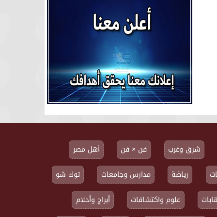
شرق وغرب
فن × فن
أهل مصر
ت
رياضة
مدارس وجامعات
توك شو
ابات
علوم واكتشافات
أبراج وأحلام