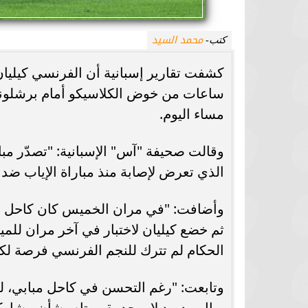
محمد السيد
كتب-
كشفت تقارير إسبانية أن الفرنسي كيليان
ساعات من خوض الكلاسيكو أمام برشلونة 
مساء اليوم.
وقالت صحيفة "آس" الإسبانية: "تصدّر مبا
الذي تعرض لإصابة منذ مباراة الإياب ض
وأضافت: "في مران الخميس كان كاحل مبا
ثم خضع كيليان لاختبار في آخر مران لل
الحكام لم تترك للنجم الفرنسي فرصة لك
وتابعت: "رغم التحسن في كاحل مبابي، لك
ريال مدريد لا يوجد يقين تام بشأن مشار