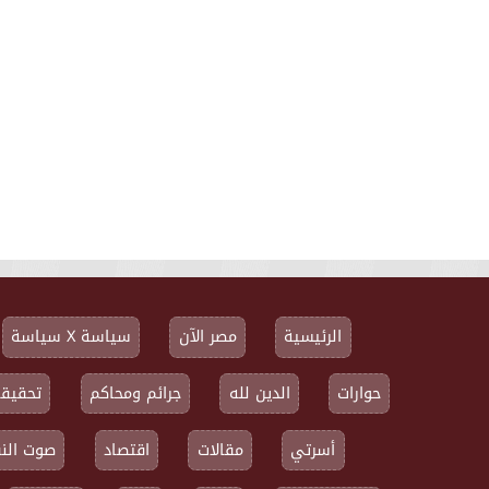
الرئيسية
مصر الآن
سياسة X سياسة
حوارات
الدين لله
جرائم ومحاكم
تحقيقا
أسرتي
مقالات
اقتصاد
صوت النق