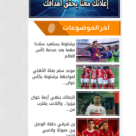
آخر الموضوعات
برشلونة يستعيد سلاحا
مهما بعد صدمة كأس
العالم
موعد سفر بعثة الأهلي
لمواجهة برشلونة بكأس
خوان...
الزمالك ينهي أزمة خوان
بيزيرا.. واللاعب يقترب
من...
بن شرقي حلقة الوصل
بين عموتة ولاعبي