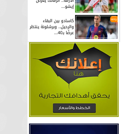
الأزمة.. الزمالك يعرض
إيشو...
رياضة
كاسادو بين البقاء
والرحيل.. وبرشلونة ينتظر
عرضًا بـ40...