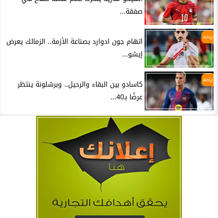
صفقة...
رياضة
اتهام جون ادوارد بصناعة الأزمة.. الزمالك يعرض
إيشو...
رياضة
كاسادو بين البقاء والرحيل.. وبرشلونة ينتظر
عرضًا بـ40...