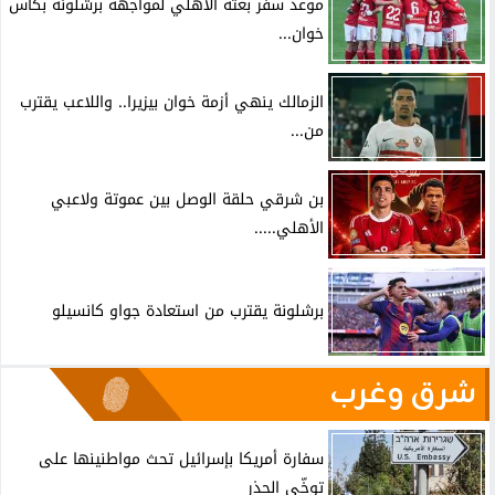
موعد سفر بعثة الأهلي لمواجهة برشلونة بكأس
خوان...
الزمالك ينهي أزمة خوان بيزيرا.. واللاعب يقترب
من...
بن شرقي حلقة الوصل بين عموتة ولاعبي
الأهلي.....
برشلونة يقترب من استعادة جواو كانسيلو
شرق وغرب
سفارة أمريكا بإسرائيل تحث مواطنينها على
توخّي الحذر