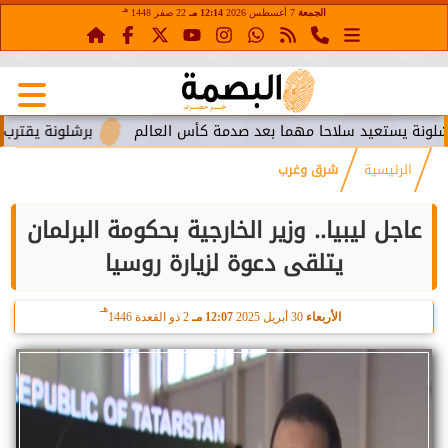
هـ
الجمعة
7 أغسطس 2026
12:14 مـ
22 صفر 1448
يستعيد سلاحا مهما بعد صدمة كأس العالم
برشلونة يقترب من است
الرئيسية
شرق وغرب
عاجل ليبيا.. وزير الخارجية بحكومة البرلمان
يتلقى دعوة لزيارة روسيا
هـ
الأربعاء
30 أبريل 2025
12:07 مـ
2 ذو القعدة 1446