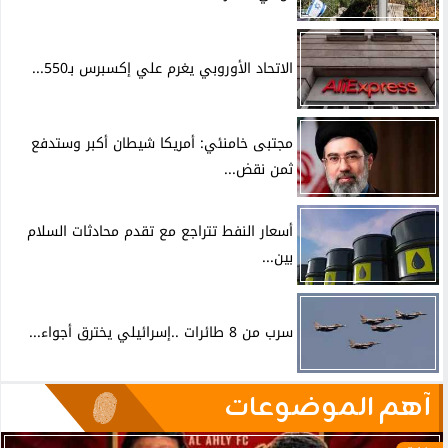
الاتحاد الأوروبي يغرم علي إكسبرس بـ550...
مجتبى خامنئي: أمريكا شيطان أكبر وستدفع
ثمن نقض...
أسعار النفط تتراجع مع تقدم محادثات السلام
بين...
سرب من 8 طائرات ..إسرائيلي يخترق أجواء...
آهم الموضوعات