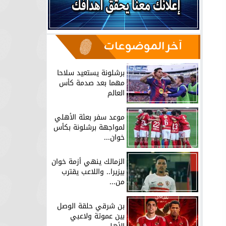
آخر الموضوعات
برشلونة يستعيد سلاحا
مهما بعد صدمة كأس
العالم
موعد سفر بعثة الأهلي
لمواجهة برشلونة بكأس
خوان...
الزمالك ينهي أزمة خوان
بيزيرا.. واللاعب يقترب
من...
بن شرقي حلقة الوصل
بين عموتة ولاعبي