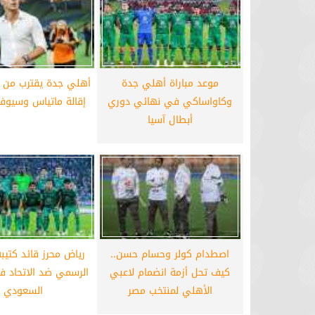
برشلونة يستعيد سلاحا مهما بعد صدمة
موعد سفر بعثة ال
كأس العالم
بكأس 
موعد مباراة أهلي جدة
أهلي جدة يقترب من ا
وكاواساكي في نهائي دوري
إقالة ماتياس وسيوف
أبطال آسيا
اصطدام كولر وحسام حسن..
رياض محرز قائد كتيب
كيف تحل أزمة انضمام لاعبي
الرسمي ضد الاتحاد ف
الأهلي لمنتخب مصر
السعودي