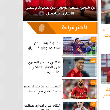
اعب
بن شرقي حلقة الوصل بين عموتة ولاعبي
الأهلي.. تفاصيل
برشلونة يق
الأكثر قراءة
 قبل
وشن
رياضة
برشلونة يقترب من
استعادة جواو كانسيلو
رياضة
الأهلي يفضل المصري
على الجيش الملكي..
رضا سليم...
رياضة
أتلتيكو مدريد يتحرك لضم
ول
محمد صلاح في صفقة...
أهلي
رياضة
اتهام جون ادوارد بصناعة