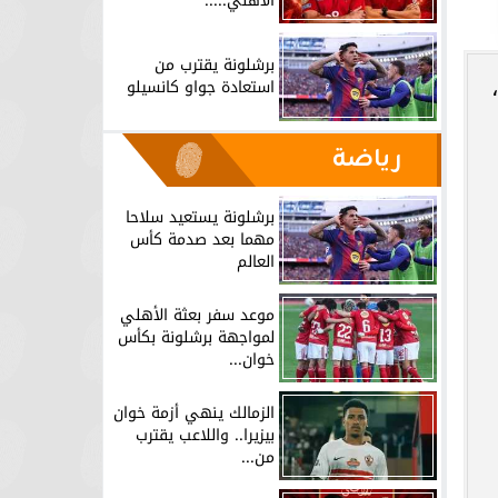
الأهلي.....
برشلونة يقترب من
استعادة جواو كانسيلو
رياضة
برشلونة يستعيد سلاحا
مهما بعد صدمة كأس
العالم
موعد سفر بعثة الأهلي
لمواجهة برشلونة بكأس
خوان...
الزمالك ينهي أزمة خوان
بيزيرا.. واللاعب يقترب
من...