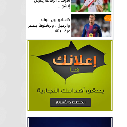
الأزمة.. الزمالك يعرض
إيشو...
رياضة
كاسادو بين البقاء
والرحيل.. وبرشلونة ينتظر
عرضًا بـ40...