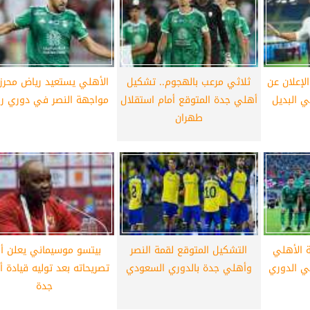
أهلي لمواجهة برشلونة
الزمالك ينهي أزمة خوان بيزيرا.. والل
خوان جامبر
يقترب من العودة إلى القاهرة
لإعلان عن
ثلاثي مرعب بالهجوم.. تشكيل
الأهلي يستعيد رياض محرز
ي البديل
أهلي جدة المتوقع أمام استقلال
مواجهة النصر في دوري ر
طهران
ة الأهلي
التشكيل المتوقع لقمة النصر
بيتسو موسيماني يعلن أ
ي الدوري
وأهلي جدة بالدوري السعودي
تصريحاته بعد توليه قيادة 
جدة