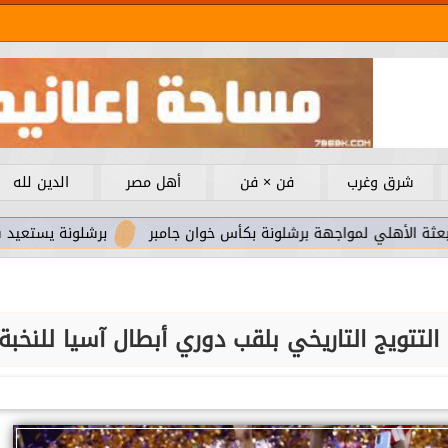
شرق وغرب
فن × فن
أهل مصر
الدين لله
مواجهة برشلونة بكأس خوان جامبر
برشلونة يستعيد سلاحا مهما ب
لتتويج التاريخي بلقب دوري أبطال آسيا للنخبة