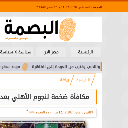
هـ
الجمعة
7 أغسطس 2026
11:32 مـ
22 صفر 1448
الرئيسية
مصر الآن
سياسة X سياسة
.. واللاعب يقترب من العودة إلى القاهرة
موعد سفر بعثة الأهلي ل
الرئيسية
رياضة
مكافأة ضخمة لنجوم الأهلي بعد ا
هـ
الإثنين
5 مايو 2025
12:12 مـ
7 ذو القعدة 1446