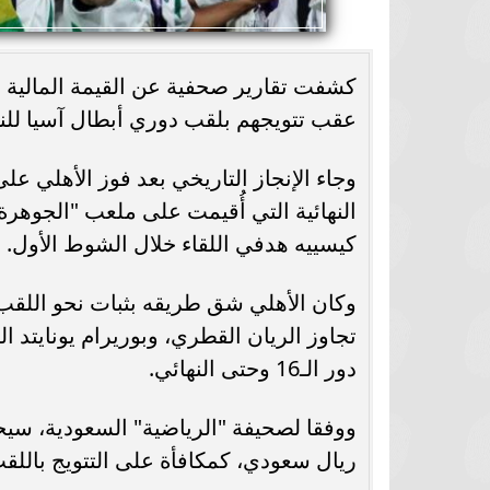
كشفت تقارير صحفية عن القيمة المالية ال
عقب تتويجهم بلقب دوري أبطال آسيا للنخب
النهائية التي أُقيمت على ملعب "الجوهر
كيسييه هدفي اللقاء خلال الشوط الأول.
وكان الأهلي شق طريقه بثبات نحو اللقب
تجاوز الريان القطري، وبوريرام يونايتد ال
دور الـ16 وحتى النهائي.
ووفقا لصحيفة "الرياضية" السعودية، سيح
ريال سعودي، كمكافأة على التتويج باللقب