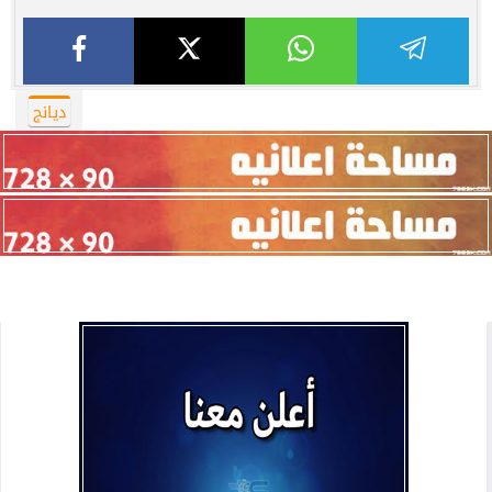
ديانج