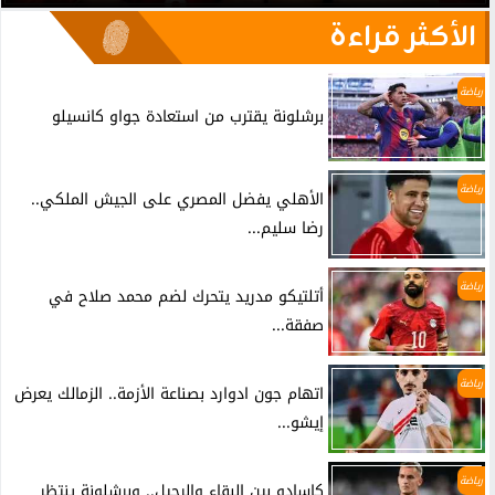
الأكثر قراءة
رياضة
برشلونة يقترب من استعادة جواو كانسيلو
رياضة
الأهلي يفضل المصري على الجيش الملكي..
رضا سليم...
رياضة
أتلتيكو مدريد يتحرك لضم محمد صلاح في
صفقة...
رياضة
اتهام جون ادوارد بصناعة الأزمة.. الزمالك يعرض
إيشو...
رياضة
كاسادو بين البقاء والرحيل.. وبرشلونة ينتظر