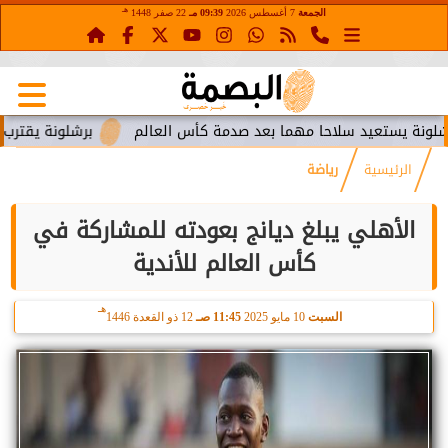
هـ
الجمعة
7 أغسطس 2026
09:39 مـ
22 صفر 1448
يستعيد سلاحا مهما بعد صدمة كأس العالم
برشلونة يقترب من است
الرئيسية
رياضة
الأهلي يبلغ ديانج بعودته للمشاركة في
كأس العالم للأندية
هـ
السبت
10 مايو 2025
11:45 صـ
12 ذو القعدة 1446