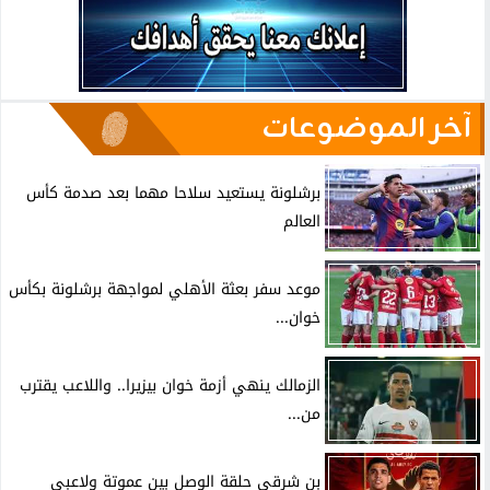
آخر الموضوعات
برشلونة يستعيد سلاحا مهما بعد صدمة كأس
العالم
موعد سفر بعثة الأهلي لمواجهة برشلونة بكأس
خوان...
الزمالك ينهي أزمة خوان بيزيرا.. واللاعب يقترب
من...
بن شرقي حلقة الوصل بين عموتة ولاعبي