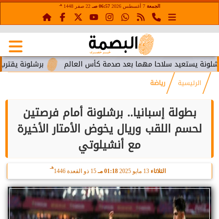
هـ
الجمعة
7 أغسطس 2026
06:57 صـ
22 صفر 1448
ستعيد سلاحا مهما بعد صدمة كأس العالم
برشلونة يقترب من استع
الرئيسية
رياضة
بطولة إسبانيا.. برشلونة أمام فرصتين
لحسم اللقب وريال يخوض الأمتار الأخيرة
مع أنشيلوتي
هـ
الثلاثاء
13 مايو 2025
01:18 مـ
15 ذو القعدة 1446