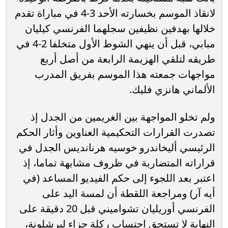
لانقاذ الموسم بخسارته الأحد 3-4 في مباراة تقدم
خلالها بهدفين نظيفين سجلهما الفرنسي كيليان
مبابي، قبل أن ينهي الشوط الأول متخلفا 2-4 في
طريقه لتلقي الهزيمة الرابعة من أصل أربع
مواجهات جمعته هذا الموسم بفريق المدرب
الألماني هانزي فليك.
ولم تخلو المواجهة بين الغريمين من الجدل إذ
تصدرت القرارات التحكيمية العناوين وأثار الحكم
الرئيسي أليخاندرو خوسيه هرنانديس الجدل في
قراراته المتضاربة في ظروف مشابهة تماما، إذ
اعتبر بعد اللجوء إلى حكم الفيديو المساعد (في
أيه آر) ومراجعة اللقطة أن لمسة اليد على
الفرنسي أوريليان تشواميني قبل 20 دقيقة على
النهاية لا تستحق احتساب ركلة جزاء لبرشلونة،