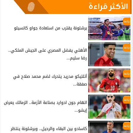
الأكثر قراءة
رياضة
برشلونة يقترب من استعادة جواو كانسيلو
رياضة
الأهلي يفضل المصري على الجيش الملكي..
رضا سليم...
رياضة
أتلتيكو مدريد يتحرك لضم محمد صلاح في
صفقة...
رياضة
اتهام جون ادوارد بصناعة الأزمة.. الزمالك يعرض
إيشو...
رياضة
كاسادو بين البقاء والرحيل.. وبرشلونة ينتظر