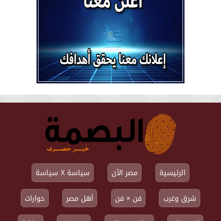
الرئيسية
مصر الآن
سياسة X سياسة
شرق وغرب
فن × فن
أهل مصر
حوارات