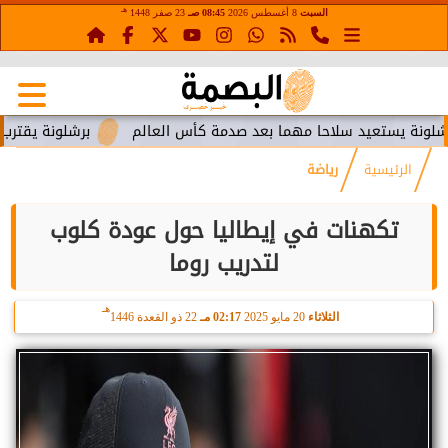
هـ
السبت
8 أغسطس 2026
08:45 صـ
23 صفر 1448
يستعيد سلاحا مهما بعد صدمة كأس العالم
برشلونة يقترب من است
الرئيسية
رياضة
تكهنات في إيطاليا حول عودة كلوب
لتدريب روما
هـ
الثلاثاء
20 مايو 2025
02:17 مـ
22 ذو القعدة 1446