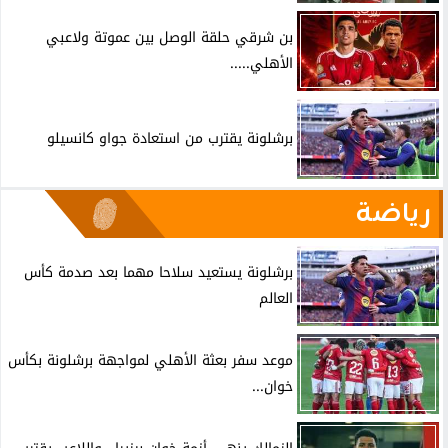
بن شرقي حلقة الوصل بين عموتة ولاعبي
الأهلي.....
برشلونة يقترب من استعادة جواو كانسيلو
رياضة
برشلونة يستعيد سلاحا مهما بعد صدمة كأس
العالم
موعد سفر بعثة الأهلي لمواجهة برشلونة بكأس
خوان...