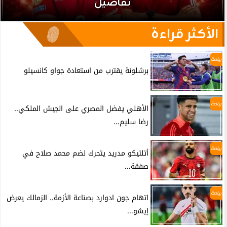
تفاصيل
الأكثر قراءة
رياضة
برشلونة يقترب من استعادة جواو كانسيلو
رياضة
الأهلي يفضل المصري على الجيش الملكي..
رضا سليم...
رياضة
أتلتيكو مدريد يتحرك لضم محمد صلاح في
صفقة...
رياضة
اتهام جون ادوارد بصناعة الأزمة.. الزمالك يعرض
إيشو...