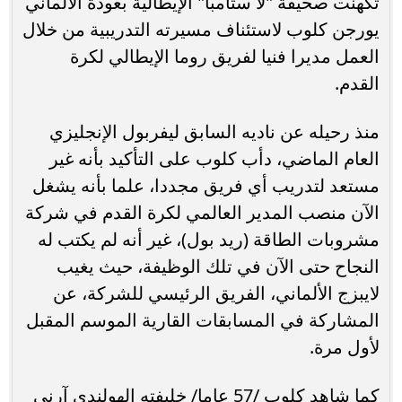
تكهنت صحيفة "لا ستامبا" الإيطالية بعودة الألماني
يورجن كلوب لاستئناف مسيرته التدريبية من خلال
العمل مديرا فنيا لفريق روما الإيطالي لكرة
القدم.
منذ رحيله عن ناديه السابق ليفربول الإنجليزي
العام الماضي، دأب كلوب على التأكيد بأنه غير
مستعد لتدريب أي فريق مجددا، علما بأنه يشغل
الآن منصب المدير العالمي لكرة القدم في شركة
مشروبات الطاقة (ريد بول)، غير أنه لم يكتب له
النجاح حتى الآن في تلك الوظيفة، حيث يغيب
لايبزج الألماني، الفريق الرئيسي للشركة، عن
المشاركة في المسابقات القارية الموسم المقبل
لأول مرة.
كما شاهد كلوب /57 عاما/ خليفته الهولندي آرني