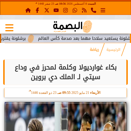
هـ
السبت
8 أغسطس 2026
10:56 صـ
23 صفر 1448
ستعيد سلاحا مهما بعد صدمة كأس العالم
برشلونة يقترب من استع
الرئيسية
رياضة
بكاء غوارديولا وكلمة لمحرز في وداع
سيتي لـ الملك دي بروين
هـ
الأربعاء
21 مايو 2025
09:55 صـ
23 ذو القعدة 1446