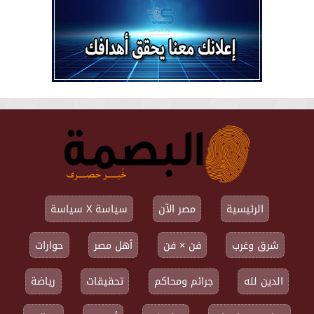
الرئيسية
مصر الآن
سياسة X سياسة
شرق وغرب
فن × فن
أهل مصر
حوارات
الدين لله
جرائم ومحاكم
تحقيقات
رياضة