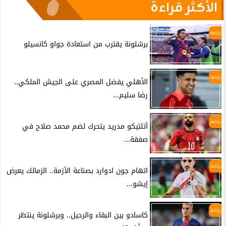
الأكثر قراءة
رياضة
برشلونة يقترب من استعادة جواو كانسيلو
رياضة
الأهلي يفضل المصري على الجيش الملكي..
رضا سليم...
رياضة
أتلتيكو مدريد يتحرك لضم محمد صلاح في
صفقة...
رياضة
اتهام جون ادوارد بصناعة الأزمة.. الزمالك يعرض
إيشو...
رياضة
كاسادو بين البقاء والرحيل.. وبرشلونة ينتظر