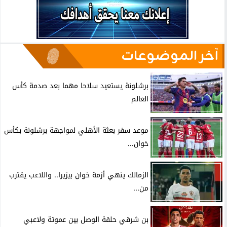
آخر الموضوعات
برشلونة يستعيد سلاحا مهما بعد صدمة كأس
العالم
موعد سفر بعثة الأهلي لمواجهة برشلونة بكأس
خوان...
الزمالك ينهي أزمة خوان بيزيرا.. واللاعب يقترب
من...
بن شرقي حلقة الوصل بين عموتة ولاعبي