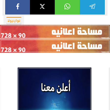
غوارديولا