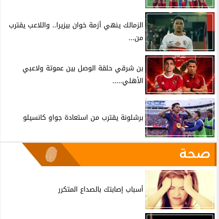
الزمالك ينهي أزمة خوان بيزيرا.. واللاعب يقترب
من...
بن شرقي حلقة الوصل بين عموتة ولاعبي
الأهلي.....
برشلونة يقترب من استعادة جواو كانسيلو
صحة
أسباب إصابتك بالصداع المتكرر