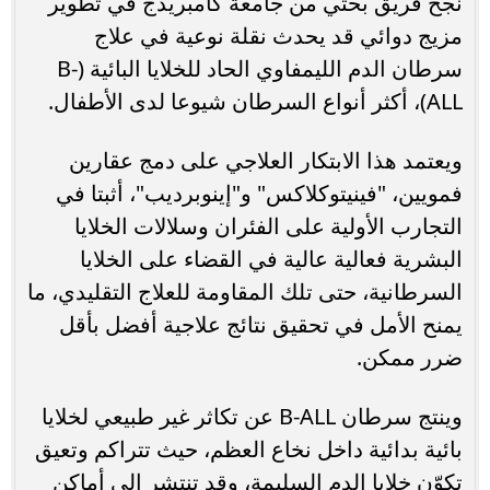
نجح فريق بحثي من جامعة كامبريدج في تطوير
مزيج دوائي قد يحدث نقلة نوعية في علاج
سرطان الدم الليمفاوي الحاد للخلايا البائية (B-
ALL)، أكثر أنواع السرطان شيوعا لدى الأطفال.
ويعتمد هذا الابتكار العلاجي على دمج عقارين
فمويين، "فينيتوكلاكس" و"إينوبرديب"، أثبتا في
التجارب الأولية على الفئران وسلالات الخلايا
البشرية فعالية عالية في القضاء على الخلايا
السرطانية، حتى تلك المقاومة للعلاج التقليدي، ما
يمنح الأمل في تحقيق نتائج علاجية أفضل بأقل
ضرر ممكن.
وينتج سرطان B-ALL عن تكاثر غير طبيعي لخلايا
بائية بدائية داخل نخاع العظم، حيث تتراكم وتعيق
تكوّن خلايا الدم السليمة، وقد تنتشر إلى أماكن