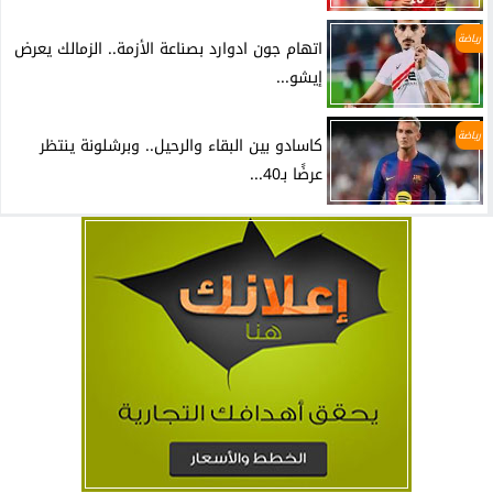
رياضة
اتهام جون ادوارد بصناعة الأزمة.. الزمالك يعرض
إيشو...
رياضة
كاسادو بين البقاء والرحيل.. وبرشلونة ينتظر
عرضًا بـ40...