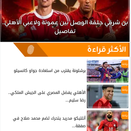
بن شرقي حلقة الوصل بين عموتة ولاعبي الأهلي..
تفاصيل
الأكثر قراءة
رياضة
برشلونة يقترب من استعادة جواو كانسيلو
رياضة
الأهلي يفضل المصري على الجيش الملكي..
رضا سليم...
رياضة
أتلتيكو مدريد يتحرك لضم محمد صلاح في
صفقة...