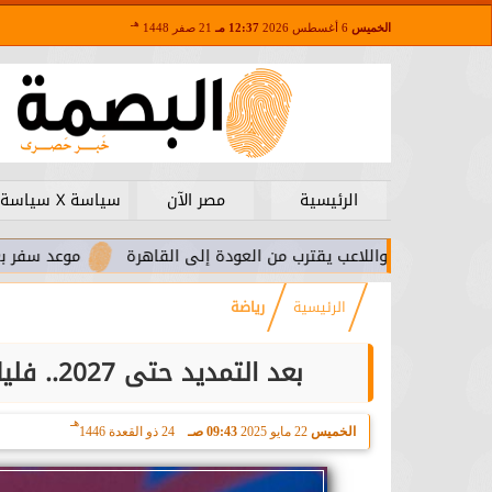
هـ
الخميس
6 أغسطس 2026
12:37 مـ
21 صفر 1448
الرئيسية
مصر الآن
سياسة X سياسة
ا.. واللاعب يقترب من العودة إلى القاهرة
موعد سفر بعثة الأهلي 
الرئيسية
رياضة
بعد التمديد حتى 2027.. فليك يتحدث عن سبب تجديد عقده مع برشلونة
هـ
الخميس
22 مايو 2025
09:43 صـ
24 ذو القعدة 1446