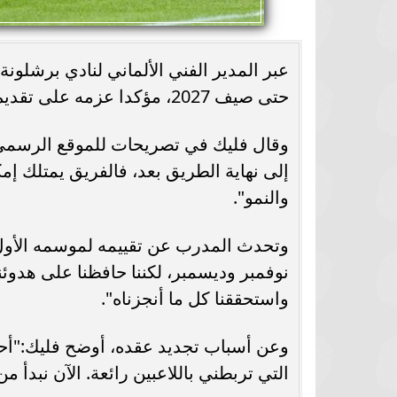
عبر المدير الفني الألماني لنادي برشلونة
حتى صيف 2027، مؤكدا عزمه على تقديم موسم مميز يعكس تطور الفريق الشاب.
وقال فليك في تصريحات للموقع الرسمي لل
إلى نهاية الطريق بعد، فالفريق يمتلك إمك
والنمو".
وتحدث المدرب عن تقييمه لموسمه الأول 
نوفمبر وديسمبر، لكننا حافظنا على هدوئن
واستحققنا كل ما أنجزناه".
وعن أسباب تجديد عقده، أوضح فليك:"أحب 
التي تربطني باللاعبين رائعة. الآن نبدأ م