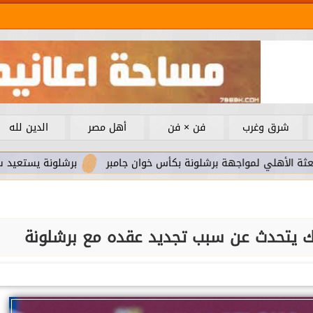
شرق وغرب
فن × فن
أهل مصر
الدين لله
لمواجهة برشلونة بكأس خوان جامبر
برشلونة يستعيد سلاحا مهما 