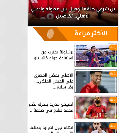
اعب
بن شرقي حلقة الوصل بين عموتة ولاعبي
الأهلي.. تفاصيل
برشلونة يق
الأكثر قراءة
رياضة
برشلونة يقترب من
استعادة جواو كانسيلو
رياضة
الأهلي يفضل المصري
على الجيش الملكي..
رضا سليم...
رياضة
أتلتيكو مدريد يتحرك لضم
محمد صلاح في صفقة...
رياضة
اتهام جون ادوارد بصناعة