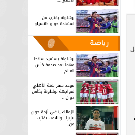
الأهلي.....
برشلونة يقترب من
استعادة جواو كانسيلو
رياضة
ل
برشلونة يستعيد سلاحا
مهما بعد صدمة كأس
العالم
موعد سفر بعثة الأهلي
لمواجهة برشلونة بكأس
خوان...
الزمالك ينهي أزمة خوان
بيزيرا.. واللاعب يقترب
من...