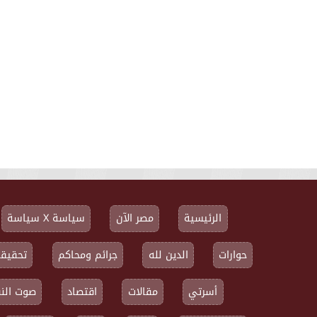
الرئيسية
مصر الآن
سياسة X سياسة
حوارات
الدين لله
جرائم ومحاكم
تحقيقا
أسرتي
مقالات
اقتصاد
صوت النق