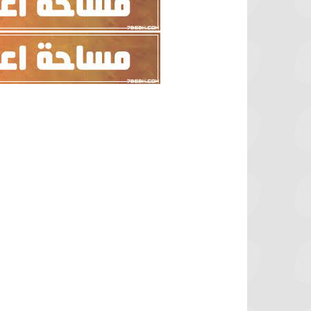
برشلونة يستعيد سلاحا مهما بعد صدمة
موعد سفر بعثة ال
كأس العالم
بكأس 