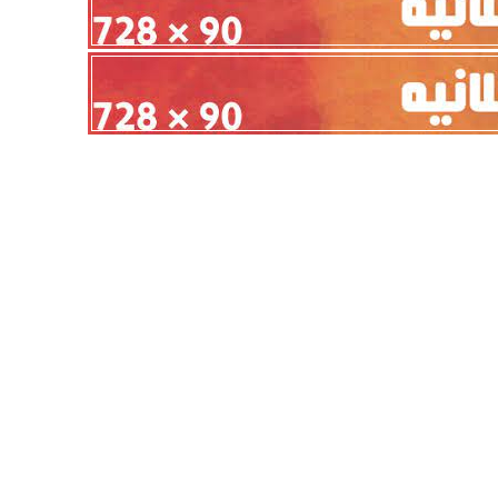
أهلي لمواجهة برشلونة
الزمالك ينهي أزمة خوان بيزيرا.. والل
خوان جامبر
يقترب من العودة إلى القاهرة