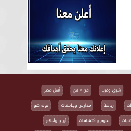
شرق وغرب
فن × فن
أهل مصر
ت
رياضة
مدارس وجامعات
توك شو
ابات
علوم واكتشافات
أبراج وأحلام