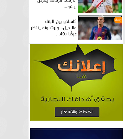
الأزمة.. الزمالك يعرض
إيشو...
رياضة
كاسادو بين البقاء
والرحيل.. وبرشلونة ينتظر
عرضًا بـ40...