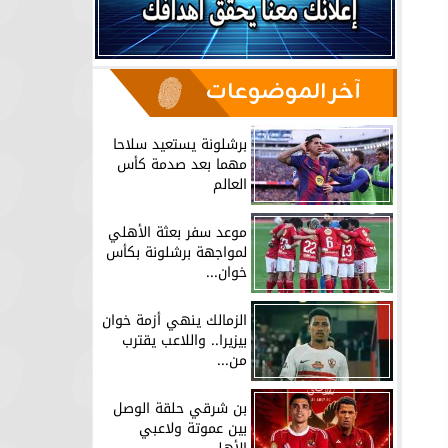
آخر الموضوعات
برشلونة يستعيد سلاحا
مهما بعد صدمة كأس
العالم
موعد سفر بعثة الأهلي
لمواجهة برشلونة بكأس
خوان...
الزمالك ينهي أزمة خوان
بيزيرا.. واللاعب يقترب
من...
بن شرقي حلقة الوصل
بين عموتة ولاعبي