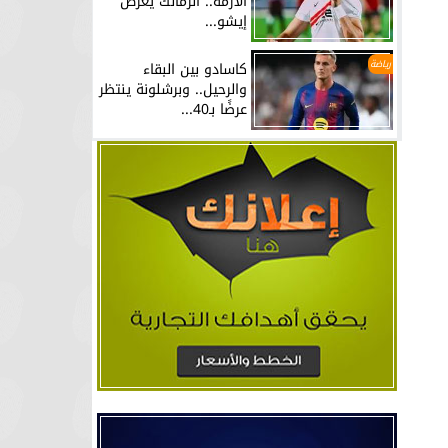
الأزمة.. الزمالك يعرض
إيشو...
رياضة
كاسادو بين البقاء
والرحيل.. وبرشلونة ينتظر
عرضًا بـ40...