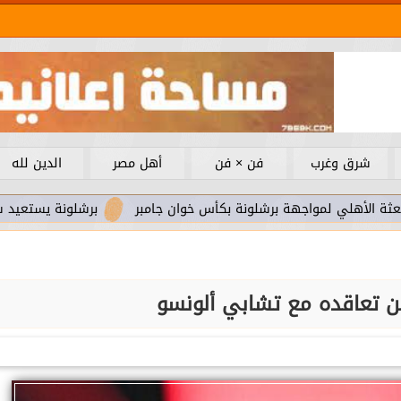
شرق وغرب
فن × فن
أهل مصر
الدين لله
لمواجهة برشلونة بكأس خوان جامبر
برشلونة يستعيد سلاحا مهما 
لن تعاقده مع تشابي ألونسو