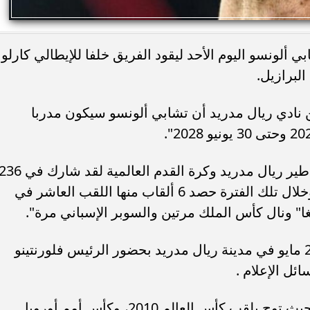
ي ألونسو اليوم الأحد ليقود الفريق خلفا للإيطالي كارلو
لبرازيل.
 نادي ريال مدريد أن تشابي ألونسو سيكون مدربا
وأضاف: "تشابي ألونسو هو واحد من أساطير ريال مدريد وكرة القدم العالمية لقد شارك ف
مباراة رسمية خلال الفترة 2009-2014، وخلال تلك الفترة حصد 6 ألقاب منها اللقب العاشر في
غا" ونال كأس الملك مرتين والسوبر الإسباني مرة".
وسيتم تقديم ألونسو رسميا غدا الإثنين 26 مايو في مدينة ريال مدريد بحضور الرئيس فلورنتينو
ئل الإعلام .
ويعد ألونسو أحد أساطير منتخب إسبانيا حيث توج بلقب كأس العالم 2010، وكأس أمم أوروبا