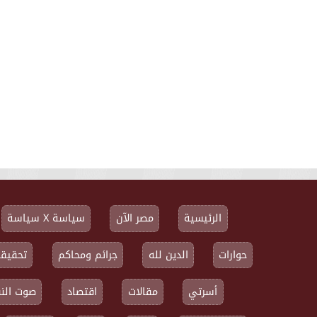
الرئيسية
مصر الآن
سياسة X سياسة
حوارات
الدين لله
جرائم ومحاكم
تحقيقا
أسرتي
مقالات
اقتصاد
صوت النق