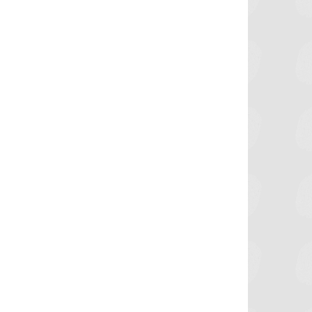
برشلونة يستعيد سلاحا مهما بعد صدمة
موعد سفر بعثة ال
كأس العالم
بكأس 