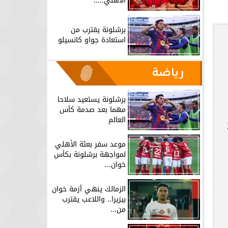
الأهلي.....
برشلونة يقترب من
استعادة جواو كانسيلو
رياضة
برشلونة يستعيد سلاحا
مهما بعد صدمة كأس
العالم
ي 236
موعد سفر بعثة الأهلي
لمواجهة برشلونة بكأس
خوان...
الزمالك ينهي أزمة خوان
بيزيرا.. واللاعب يقترب
من...