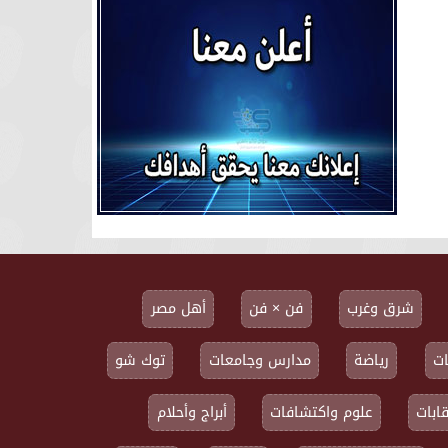
شرق وغرب
فن × فن
أهل مصر
ت
رياضة
مدارس وجامعات
توك شو
ابات
علوم واكتشافات
أبراج وأحلام