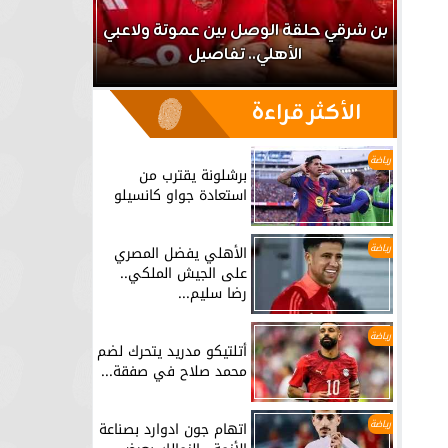
اعب
بن شرقي حلقة الوصل بين عموتة ولاعبي
الأهلي.. تفاصيل
برشلونة يق
الأكثر قراءة
رياضة
برشلونة يقترب من
استعادة جواو كانسيلو
رياضة
الأهلي يفضل المصري
على الجيش الملكي..
رضا سليم...
رياضة
أتلتيكو مدريد يتحرك لضم
محمد صلاح في صفقة...
رياضة
اتهام جون ادوارد بصناعة