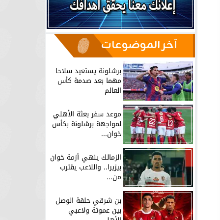
آخر الموضوعات
برشلونة يستعيد سلاحا
مهما بعد صدمة كأس
العالم
موعد سفر بعثة الأهلي
لمواجهة برشلونة بكأس
خوان...
الزمالك ينهي أزمة خوان
بيزيرا.. واللاعب يقترب
من...
بن شرقي حلقة الوصل
بين عموتة ولاعبي