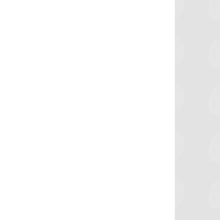
برشلونة يستعيد سلاحا مهما بعد صدمة
موعد سفر بعثة ال
كأس العالم
بكأس 