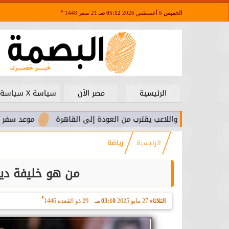
هـ
الخميس
6 أغسطس 2026
05:12 صـ
21 صفر 1448
الرئيسية
مصر الآن
سياسة X سياسة
را.. واللاعب يقترب من العودة إلى القاهرة
موعد سفر بعثة الأهلي 
الرئيسية
رياضة
من هو خليفة دي
هـ
الثلاثاء
27 مايو 2025
03:10 مـ
29 ذو القعدة 1446