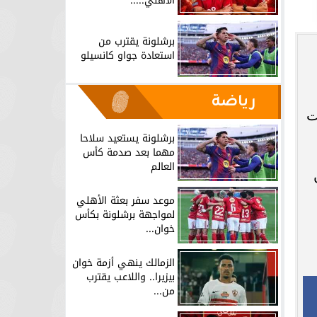
الأهلي.....
برشلونة يقترب من
استعادة جواو كانسيلو
رياضة
ت
برشلونة يستعيد سلاحا
مهما بعد صدمة كأس
العالم
موعد سفر بعثة الأهلي
لمواجهة برشلونة بكأس
خوان...
الزمالك ينهي أزمة خوان
بيزيرا.. واللاعب يقترب
من...