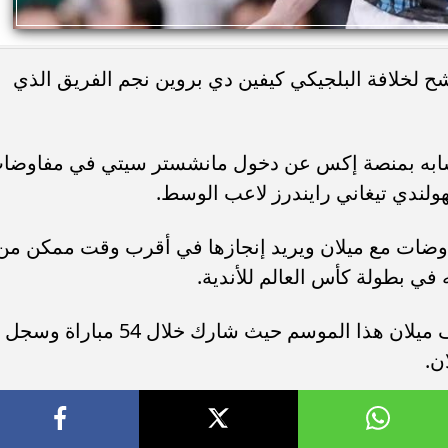
ح لخلافة البلجيكي كيفين دي بروين نجم الفريق الذي
سابه بمنصة إكس عن دخول مانشستر سيتي في مفاوضا
هولندي تيغاني رايندرز لاعب الوسط.
اوضات مع ميلان ويريد إنجازها في أقرب وقت ممكن من
 في بطولة كأس العالم للأندية.
ويعد رايندرز أحد أبرز اللاعبين في صفوف ميلان هذا الموسم حيث شارك خلال 54 مباراة وسجل