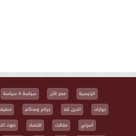
الرئيسية
مصر الآن
سياسة X سياسة
حوارات
الدين لله
جرائم ومحاكم
تحقيقا
أسرتي
مقالات
اقتصاد
صوت النق