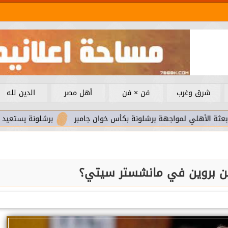
شرق وغرب
فن × فن
أهل مصر
الدين لله
لمواجهة برشلونة بكأس خوان جامبر
برشلونة يستعيد سلاحا مهما
ن بروين في مانشستر سيتي؟