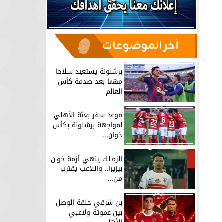
آخر الموضوعات
برشلونة يستعيد سلاحا
مهما بعد صدمة كأس
العالم
موعد سفر بعثة الأهلي
لمواجهة برشلونة بكأس
خوان...
الزمالك ينهي أزمة خوان
بيزيرا.. واللاعب يقترب
من...
بن شرقي حلقة الوصل
بين عموتة ولاعبي