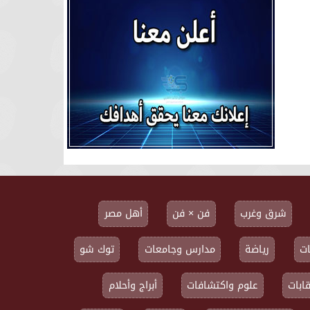
شرق وغرب
فن × فن
أهل مصر
ت
رياضة
مدارس وجامعات
توك شو
ابات
علوم واكتشافات
أبراج وأحلام