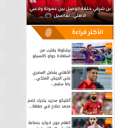
اعب
بن شرقي حلقة الوصل بين عموتة ولاعبي
الأهلي.. تفاصيل
برشلونة يق
الأكثر قراءة
رياضة
برشلونة يقترب من
استعادة جواو كانسيلو
رياضة
الأهلي يفضل المصري
على الجيش الملكي..
رضا سليم...
رياضة
أتلتيكو مدريد يتحرك لضم
محمد صلاح في صفقة...
رياضة
اتهام جون ادوارد بصناعة