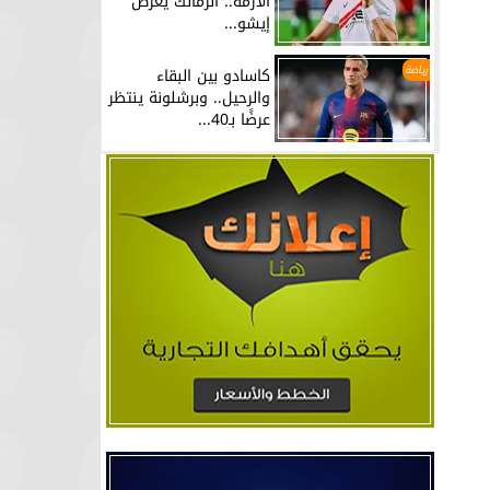
الأزمة.. الزمالك يعرض
إيشو...
رياضة
كاسادو بين البقاء
والرحيل.. وبرشلونة ينتظر
عرضًا بـ40...