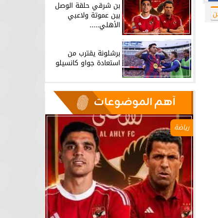
بن شرقي حلقة الوصل
ن
بين عموتة ولاعبي
الأهلي.....
برشلونة يقترب من
استعادة جواو كانسيلو
آهم الموضوعات
رياضة