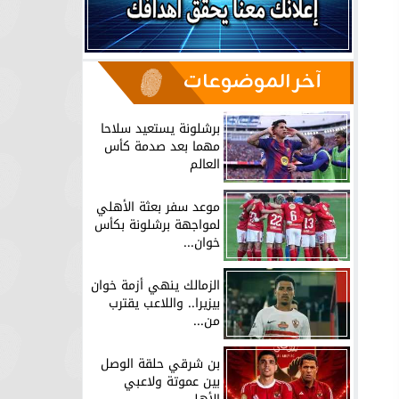
آخر الموضوعات
برشلونة يستعيد سلاحا
مهما بعد صدمة كأس
العالم
موعد سفر بعثة الأهلي
لمواجهة برشلونة بكأس
خوان...
الزمالك ينهي أزمة خوان
بيزيرا.. واللاعب يقترب
من...
بن شرقي حلقة الوصل
بين عموتة ولاعبي