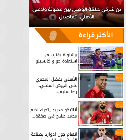
اعب
بن شرقي حلقة الوصل بين عموتة ولاعبي
الأهلي.. تفاصيل
برشلونة يق
الأكثر قراءة
رياضة
برشلونة يقترب من
استعادة جواو كانسيلو
رياضة
الأهلي يفضل المصري
على الجيش الملكي..
رضا سليم...
رياضة
أتلتيكو مدريد يتحرك لضم
محمد صلاح في صفقة...
رياضة
اتهام جون ادوارد بصناعة