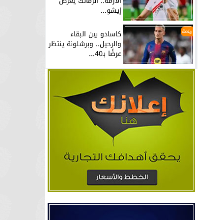
الأزمة.. الزمالك يعرض
إيشو...
رياضة
كاسادو بين البقاء
والرحيل.. وبرشلونة ينتظر
عرضًا بـ40...