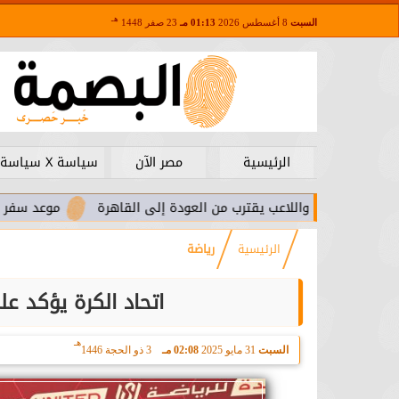
هـ
السبت
8 أغسطس 2026
01:13 مـ
23 صفر 1448
الرئيسية
مصر الآن
سياسة X سياسة
را.. واللاعب يقترب من العودة إلى القاهرة
موعد سفر بعثة الأهلي
الرئيسية
رياضة
اتحاد الكرة يؤكد عل
هـ
السبت
31 مايو 2025
02:08 مـ
3 ذو الحجة 1446