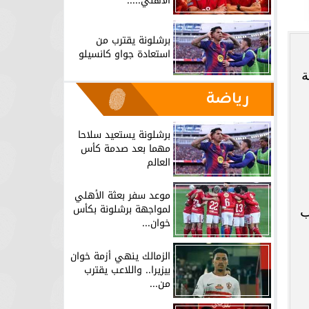
الأهلي.....
برشلونة يقترب من
استعادة جواو كانسيلو
ة
رياضة
برشلونة يستعيد سلاحا
مهما بعد صدمة كأس
العالم
موعد سفر بعثة الأهلي
لمواجهة برشلونة بكأس
ب
خوان...
الزمالك ينهي أزمة خوان
بيزيرا.. واللاعب يقترب
من...