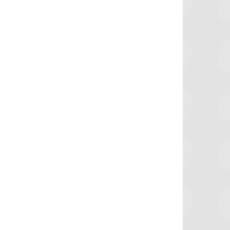
برشلونة يستعيد سلاحا مهما بعد صدمة
موعد سفر بعثة ال
كأس العالم
بكأس 