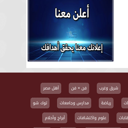
شرق وغرب
فن × فن
أهل مصر
ت
رياضة
مدارس وجامعات
توك شو
ابات
علوم واكتشافات
أبراج وأحلام