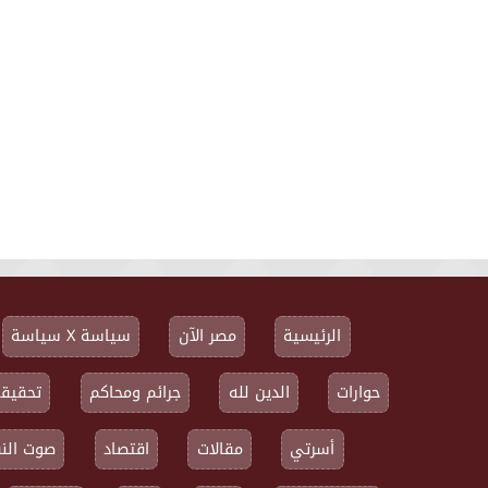
الرئيسية
مصر الآن
سياسة X سياسة
حوارات
الدين لله
جرائم ومحاكم
تحقيقا
أسرتي
مقالات
اقتصاد
صوت النق