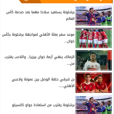
برشلونة يستعيد سلاحا مهما بعد صدمة كأس
العالم
موعد سفر بعثة الأهلي لمواجهة برشلونة بكأس
خوان...
الزمالك ينهي أزمة خوان بيزيرا.. واللاعب يقترب
من...
بن شرقي حلقة الوصل بين عموتة ولاعبي
الأهلي.....
برشلونة يقترب من استعادة جواو كانسيلو