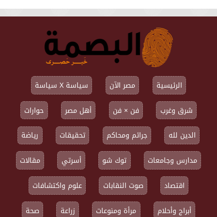
الرئيسية
مصر الآن
سياسة X سياسة
شرق وغرب
فن × فن
أهل مصر
حوارات
الدين لله
جرائم ومحاكم
تحقيقات
رياضة
مدارس وجامعات
توك شو
أسرتي
مقالات
اقتصاد
صوت النقابات
علوم واكتشافات
أبراج وأحلام
مرأة ومنوعات
زراعة
صحة