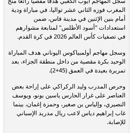
سجل المهاجم أيوب الكعبي هدفا مقصيا رائعا منح
المغرب فوزه الثاني عشر تواليا، في مباراة ودية
أمام بنين الإثنين في مدينة فاس، ضمن
استعدادات "أسود الأطلس" لمتابعة مشوارهم
في تصفيات كأس العالم 2026 في كرة القدم.
وسجل مهاجم أولمبياكوس اليوناني هدف المباراة
الوحيد بكرة مقصية من داخل منطقة الجزاء، بعد
تمريرة بعيدة في العمق (45+2).
وحرص المدرب وليد الركراكي على إراحة بعض
العناصر على غرار الحارس ياسين بونو، ويوسف
النصيري، وإلياس بن صغير، وحمزة إغمان، بينما
غاب إبراهيم دياس لاعب ريال مدريد الإسباني
للإصابة.