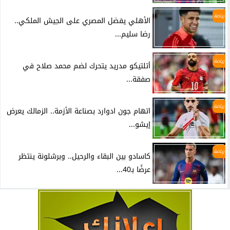
رياضة
الأهلي يفضل المصري على الجيش الملكي..
رضا سليم...
رياضة
أتلتيكو مدريد يتحرك لضم محمد صلاح في
صفقة...
رياضة
اتهام جون ادوارد بصناعة الأزمة.. الزمالك يعرض
إيشو...
رياضة
كاسادو بين البقاء والرحيل.. وبرشلونة ينتظر
عرضًا بـ40...