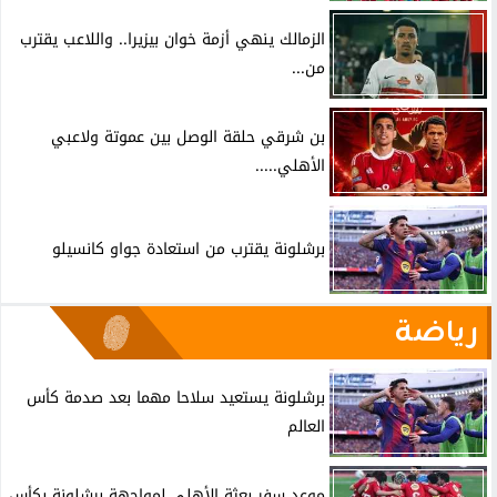
الزمالك ينهي أزمة خوان بيزيرا.. واللاعب يقترب
من...
بن شرقي حلقة الوصل بين عموتة ولاعبي
الأهلي.....
برشلونة يقترب من استعادة جواو كانسيلو
رياضة
برشلونة يستعيد سلاحا مهما بعد صدمة كأس
العالم
موعد سفر بعثة الأهلي لمواجهة برشلونة بكأس