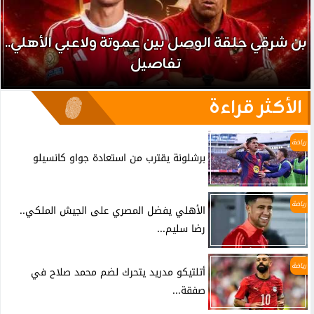
بن شرقي حلقة الوصل بين عموتة ولاعبي الأهلي..
تفاصيل
الأكثر قراءة
رياضة
برشلونة يقترب من استعادة جواو كانسيلو
رياضة
الأهلي يفضل المصري على الجيش الملكي..
رضا سليم...
رياضة
أتلتيكو مدريد يتحرك لضم محمد صلاح في
صفقة...