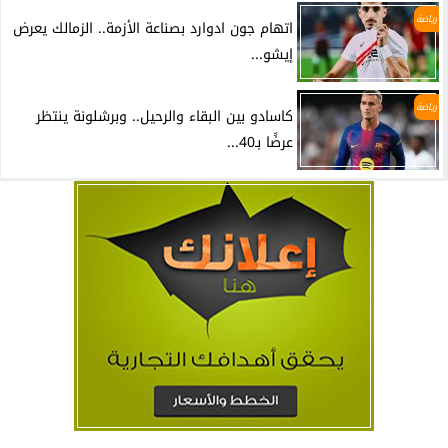
رياضة
اتهام جون ادوارد بصناعة الأزمة.. الزمالك يعرض
إيشو...
رياضة
كاسادو بين البقاء والرحيل.. وبرشلونة ينتظر
عرضًا بـ40...