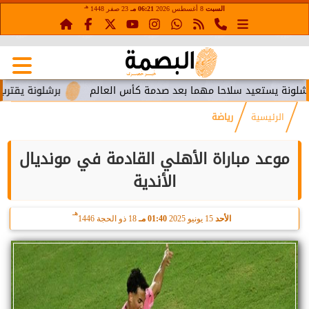
هـ
السبت
8 أغسطس 2026
06:21 مـ
23 صفر 1448
يستعيد سلاحا مهما بعد صدمة كأس العالم
برشلونة يقترب من است
الرئيسية
رياضة
موعد مباراة الأهلي القادمة في مونديال
الأندية
هـ
الأحد
15 يونيو 2025
01:40 مـ
18 ذو الحجة 1446