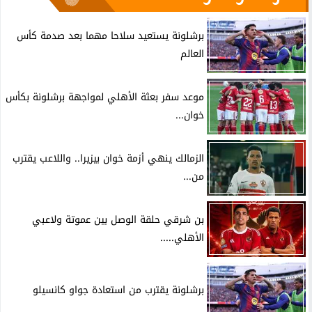
برشلونة يستعيد سلاحا مهما بعد صدمة كأس
العالم
موعد سفر بعثة الأهلي لمواجهة برشلونة بكأس
خوان...
الزمالك ينهي أزمة خوان بيزيرا.. واللاعب يقترب
من...
بن شرقي حلقة الوصل بين عموتة ولاعبي
الأهلي.....
برشلونة يقترب من استعادة جواو كانسيلو