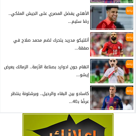
رياضة
الأهلي يفضل المصري على الجيش الملكي..
رضا سليم...
رياضة
أتلتيكو مدريد يتحرك لضم محمد صلاح في
صفقة...
رياضة
اتهام جون ادوارد بصناعة الأزمة.. الزمالك يعرض
إيشو...
رياضة
كاسادو بين البقاء والرحيل.. وبرشلونة ينتظر
عرضًا بـ40...