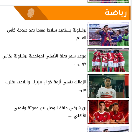
رياضة
برشلونة يستعيد سلاحا مهما بعد صدمة كأس
العالم
موعد سفر بعثة الأهلي لمواجهة برشلونة بكأس
خوان...
الزمالك ينهي أزمة خوان بيزيرا.. واللاعب يقترب
من...
بن شرقي حلقة الوصل بين عموتة ولاعبي
الأهلي.....