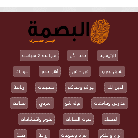
الرئيسية
مصر الآن
سياسة X سياسة
شرق وغرب
فن × فن
أهل مصر
حوارات
الدين لله
جرائم ومحاكم
تحقيقات
رياضة
مدارس وجامعات
توك شو
أسرتي
مقالات
اقتصاد
صوت النقابات
علوم واكتشافات
أبراج وأحلام
مرأة ومنوعات
زراعة
صحة