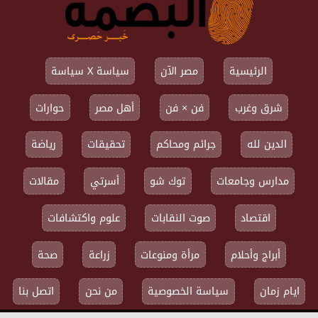
الرئيسية
مصر الآن
سياسة X سياسة
شرق وغرب
فن × فن
أهل مصر
حوارات
الدين لله
جرائم ومحاكم
تحقيقات
رياضة
مدارس وجامعات
توك شو
أسرتي
مقالات
اقتصاد
صوت النقابات
علوم واكتشافات
أبراج وأحلام
مرأة ومنوعات
زراعة
صحة
ايام زمان
سياسة الخصوصية
من نحن
اتصل بنا