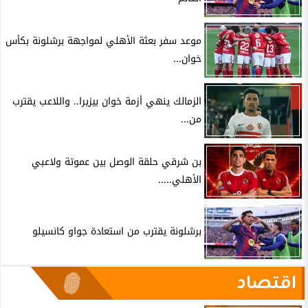
موعد سفر بعثة الأهلي لمواجهة برشلونة بكأس
خوان...
الزمالك ينهي أزمة خوان بيزيرا.. واللاعب يقترب
من...
بن شرقي حلقة الوصل بين عموتة ولاعبي
الأهلي.....
برشلونة يقترب من استعادة جواو كانسيلو
اقتصاد