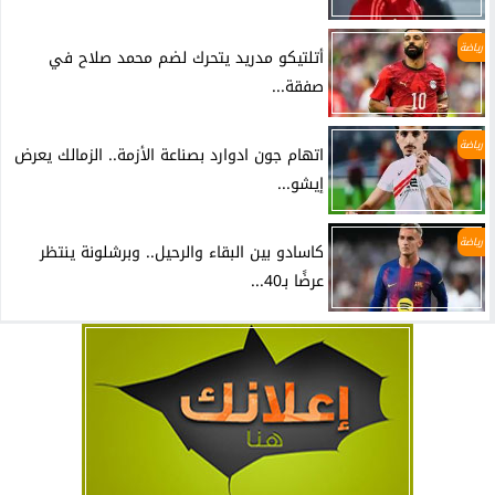
رياضة
أتلتيكو مدريد يتحرك لضم محمد صلاح في
صفقة...
رياضة
اتهام جون ادوارد بصناعة الأزمة.. الزمالك يعرض
إيشو...
رياضة
كاسادو بين البقاء والرحيل.. وبرشلونة ينتظر
عرضًا بـ40...