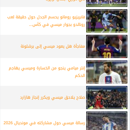
فابريزيو رومانو يحسم الجدل حول حقيقة لعب
رونالدو بجوار ميسي في كأس...
مفاجأة هل يعود ميسي إلى برشلونة
إنتر ميامي ينجو من الخسارة وميسي يهاجم
الحكم
صلاح يلاحق ميسي ويكرر إنجاز هازارد
رسالة ميسي حول مشاركته في مونديال 2026