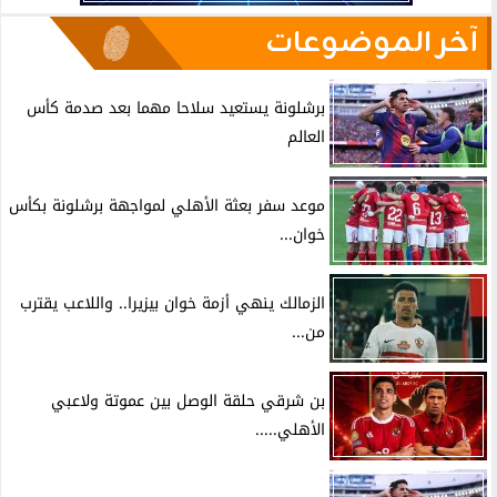
آخر الموضوعات
برشلونة يستعيد سلاحا مهما بعد صدمة كأس
العالم
موعد سفر بعثة الأهلي لمواجهة برشلونة بكأس
خوان...
الزمالك ينهي أزمة خوان بيزيرا.. واللاعب يقترب
من...
بن شرقي حلقة الوصل بين عموتة ولاعبي
الأهلي.....