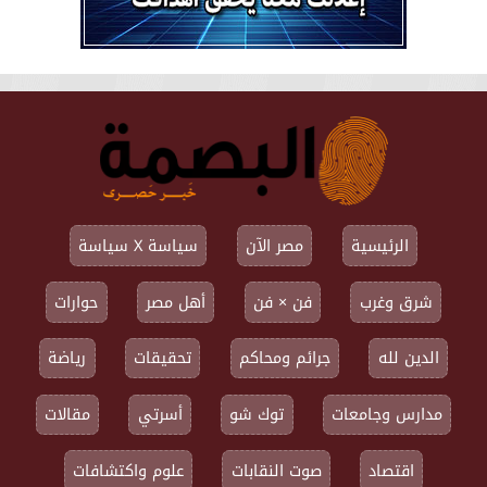
الرئيسية
مصر الآن
سياسة X سياسة
شرق وغرب
فن × فن
أهل مصر
حوارات
الدين لله
جرائم ومحاكم
تحقيقات
رياضة
مدارس وجامعات
توك شو
أسرتي
مقالات
اقتصاد
صوت النقابات
علوم واكتشافات