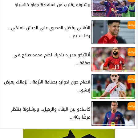
برشلونة يقترب من استعادة جواو كانسيلو
رياضة
الأهلي يفضل المصري على الجيش الملكي..
رضا سليم...
رياضة
أتلتيكو مدريد يتحرك لضم محمد صلاح في
صفقة...
رياضة
اتهام جون ادوارد بصناعة الأزمة.. الزمالك يعرض
إيشو...
رياضة
كاسادو بين البقاء والرحيل.. وبرشلونة ينتظر
عرضًا بـ40...