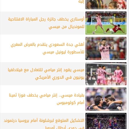
إليه
أوستاري يخطف جائزة رجل المباراة الافتتاحية
للمونديال من ميسي
أهلي جدة السعودي يتقدم بالعرض المغري
للأسطورة ليونيل ميسي
ميسي يقود إنتر ميامي للتعادل مع فيلادلفيا
يونيون في الدوري الأمريكي
بقيادة ميسي.. إنتر ميامي يخطف فوزا ثمينا
أمام كولومبوس
التشكيل المتوقع لبرشلونة أمام بروسيا درتموند
في دوري أبطال أوروبا