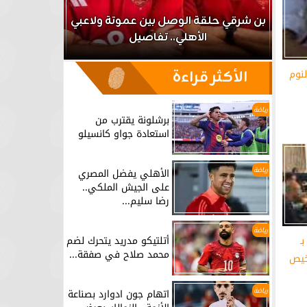
اعب
بن شرقي حلقة الوصل بين عموتة ولاعبي
الأهلي.. تفاصيل
برشلونة يق
لنوم
الأكثر قراءة
رياضة
برشلونة يقترب من
استعادة جواو كانسيلو
رياضة
الأهلي يفضل المصري
على الجيش الملكي..
رضا سليم...
رياضة
ـ
أتلتيكو مدريد يتحرك لضم
محمد صلاح في صفقة...
خيص
رياضة
اتهام جون ادوارد بصناعة