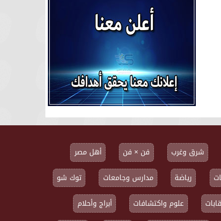
شرق وغرب
فن × فن
أهل مصر
ت
رياضة
مدارس وجامعات
توك شو
ابات
علوم واكتشافات
أبراج وأحلام