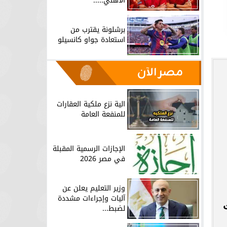
الأهلي.....
برشلونة يقترب من
استعادة جواو كانسيلو
مصر الآن
الية نزع ملكية العقارات
للمنفعة العامة
الإجازات الرسمية المقبلة
في مصر 2026
وزير التعليم يعلن عن
آليات وإجراءات مشددة
لضبط...