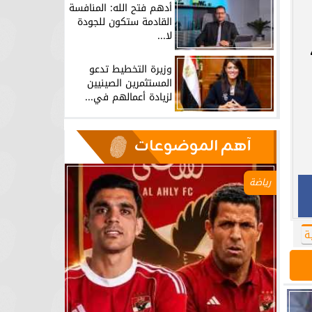
أدهم فتح الله: المنافسة
القادمة ستكون للجودة
لا...
وزيرة التخطيط تدعو
المستثمرين الصينيين
لزيادة أعمالهم في...
آهم الموضوعات
رياضة
ة