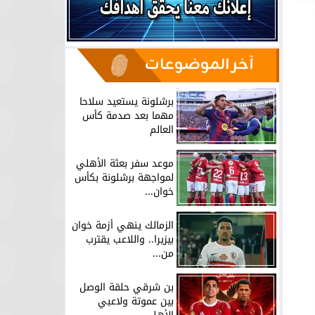
آخر الموضوعات
برشلونة يستعيد سلاحا
مهما بعد صدمة كأس
العالم
موعد سفر بعثة الأهلي
لمواجهة برشلونة بكأس
خوان...
الزمالك ينهي أزمة خوان
بيزيرا.. واللاعب يقترب
من...
بن شرقي حلقة الوصل
بين عموتة ولاعبي