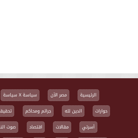
الرئيسية
مصر الآن
سياسة X سياسة
حوارات
الدين لله
جرائم ومحاكم
تحقيقا
أسرتي
مقالات
اقتصاد
صوت النق