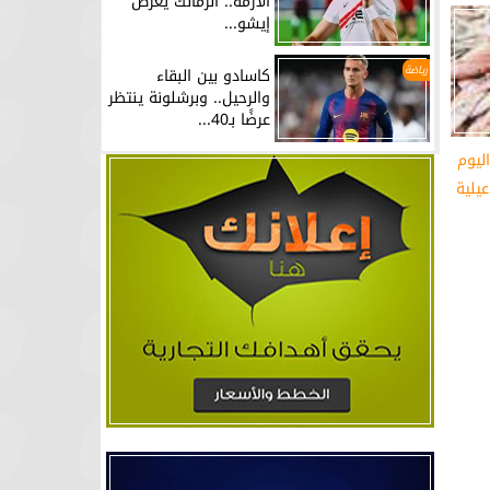
الأزمة.. الزمالك يعرض
إيشو...
رياضة
كاسادو بين البقاء
والرحيل.. وبرشلونة ينتظر
عرضًا بـ40...
ليوم
يلية