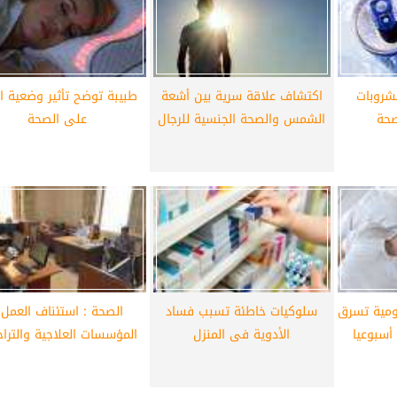
أهلي لمواجهة برشلونة
الزمالك ينهي أزمة خوان بيزيرا.. والل
خوان جامبر
يقترب من العودة إلى القاهرة
شروبات
اكتشاف علاقة سرية بين أشعة
طبيبة توضح تأثير وضعية ا
صحة
الشمس والصحة الجنسية للرجال
على الصحة
ومية تسرق
سلوكيات خاطئة تسبب فساد
الصحة : استئناف العمل ب
الأدوية فى المنزل
المؤسسات العلاجية والترا