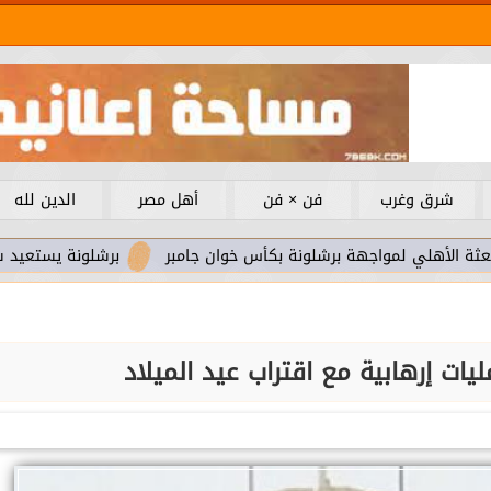
شرق وغرب
فن × فن
أهل مصر
الدين لله
واجهة برشلونة بكأس خوان جامبر
برشلونة يستعيد سلاحا مهما ب
يات إرهابية مع اقتراب عيد الميلاد