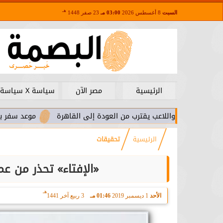
هـ
السبت
8 أغسطس 2026
03:00 مـ
23 صفر 1448
الرئيسية
مصر الآن
سياسة X سياسة
.. واللاعب يقترب من العودة إلى القاهرة
موعد سفر بعثة الأهلي لم
الرئيسية
تحقيقات
«الإفتاء» تحذر من عمل
هـ
الأحد
1 ديسمبر 2019
01:46 مـ
3 ربيع آخر 1441