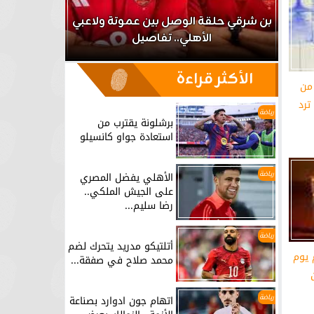
اعب
بن شرقي حلقة الوصل بين عموتة ولاعبي
الأهلي.. تفاصيل
برشلونة يق
الأكثر قراءة
 من
ترد
رياضة
برشلونة يقترب من
استعادة جواو كانسيلو
رياضة
الأهلي يفضل المصري
على الجيش الملكي..
رضا سليم...
رياضة
أتلتيكو مدريد يتحرك لضم
 يوم
محمد صلاح في صفقة...
رياضة
اتهام جون ادوارد بصناعة