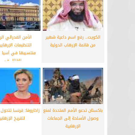
برشلونة يستعيد سلاحا مهما بعد صدمة
موعد سفر بعثة ال
كأس العالم
بكأس 
الكويت.. رفع اسم داعية شهير
الأمن الفدرالي ال
من قائمة الإرهاب الدولية
التنظيمات الإرهابية
منتسبيها في آسيا
للقتال في...
باكستان تدعو الأمم المتحدة لمنع
زاخاروفا: فرنسا تتحول
وصول الأسلحة إلى الجماعات
لتفريخ الإرهابي
الإرهابية