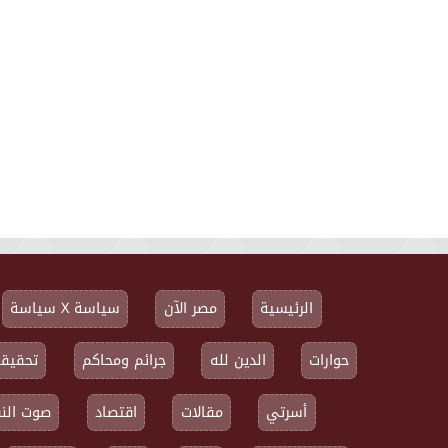
الرئيسية
مصر الآن
سياسة X سياسة
حوارات
الدين لله
جرائم ومحاكم
تحقيقا
أسرتي
مقالات
اقتصاد
صوت النق