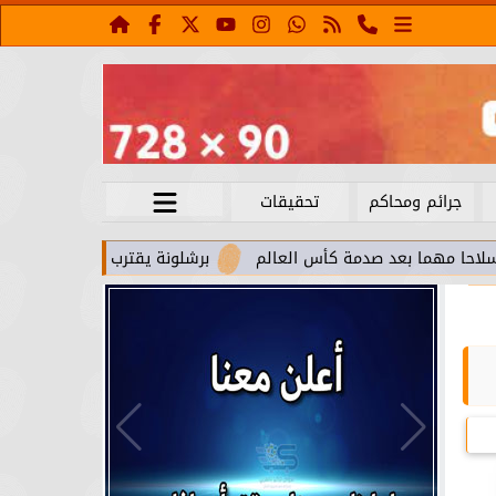
جرائم ومحاكم
تحقيقات
عد صدمة كأس العالم
برشلونة يقترب من استعادة جواو كانسيلو