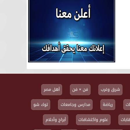
شرق وغرب
فن × فن
أهل مصر
ت
رياضة
مدارس وجامعات
توك شو
ابات
علوم واكتشافات
أبراج وأحلام