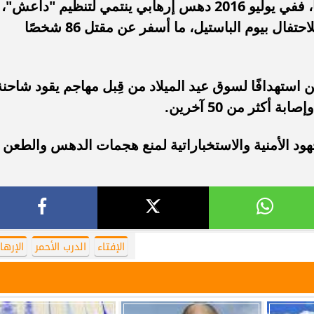
وغيرها من المناسبات التي تشهد ازدحامًا، ففي يوليو 2016 دهس إرهابي ينتمي لتنظيم "داعش"،
باستخدام شاحنة كبيرة، حشودًا تجمعت للاحتفال بيوم الباستيل، ما أسفر عن مقتل 86 شخصًا
ستهدافًا لسوق عيد الميلاد من قِبل مهاجم يقود شاحنة
د الأمنية والاستخباراتية لمنع هجمات الدهس والطعن
الإفتاء
الدرب الأحمر
الإرها