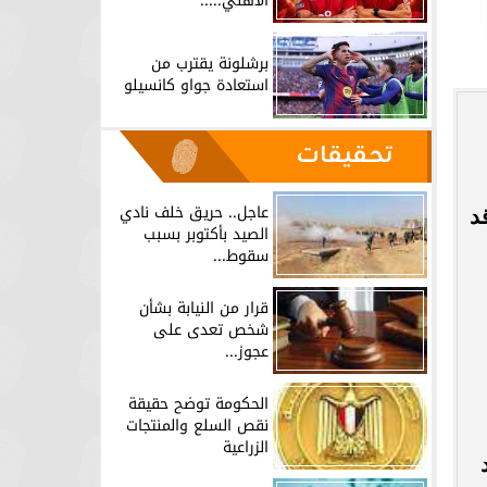
الأهلي.....
برشلونة يقترب من
استعادة جواو كانسيلو
تحقيقات
عاجل.. حريق خلف نادي
د
الصيد بأكتوبر بسبب
سقوط...
قرار من النيابة بشأن
شخص تعدى على
عجوز...
الحكومة توضح حقيقة
نقص السلع والمنتجات
الزراعية