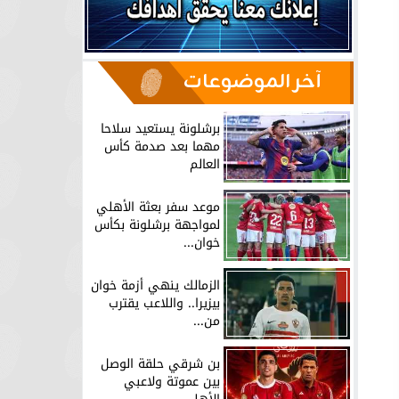
آخر الموضوعات
برشلونة يستعيد سلاحا
مهما بعد صدمة كأس
العالم
موعد سفر بعثة الأهلي
لمواجهة برشلونة بكأس
خوان...
الزمالك ينهي أزمة خوان
بيزيرا.. واللاعب يقترب
من...
بن شرقي حلقة الوصل
بين عموتة ولاعبي