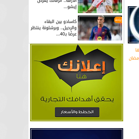
الأزمة.. الزمالك يعرض
إيشو...
رياضة
كاسادو بين البقاء
والرحيل.. وبرشلونة ينتظر
عرضًا بـ40...
ا
مضان