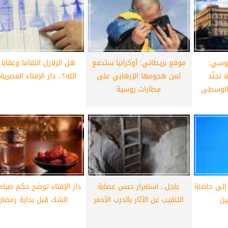
أهلي لمواجهة برشلونة
الزمالك ينهي أزمة خوان بيزيرا.. والل
خوان جامبر
يقترب من العودة إلى القاهرة
روسي:
موقع بريطاني: أوكرانيا ستدفع
هل الزلازل انتقاما وعقابا
 تجنّد
ثمن هجومها الإرهابي على
الله؟.. دار الإفتاء المصرية 
 الوسطى
مطارات روسية
 إلى حاضنة
عاجل.. استمرار حبس عصابة
دار الإفتاء توضح حكم صيام
ين
التنقيب عن الآثار بالدرب الأحمر
الشك قبل بداية رمضان