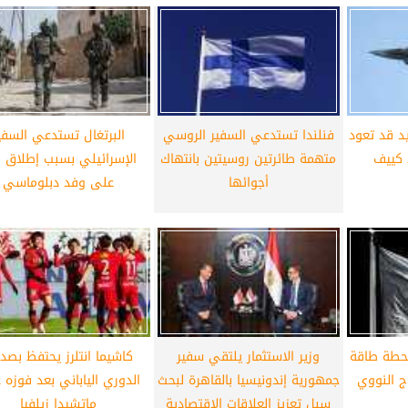
د قد تعود
فنلندا تستدعي السفير الروسي
البرتغال تستدعي السفي
 كييف
متهمة طائرتين روسيتين بانتهاك
الإسرائيلي بسبب إطلاق ال
أجوائها
على وفد دبلوماسي
محطة طاقة
وزير الاستثمار يلتقي سفير
كاشيما انتلرز يحتفظ بصدا
اج النووي
جمهورية إندونيسيا بالقاهرة لبحث
الدوري الياباني بعد فوزه 
سبل تعزيز العلاقات الاقتصادية
ماتشيدا زيلفيا