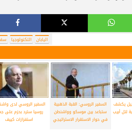
اليابان
التكنولوجيا
سفي
ئيل يكشف
السفير الروسي: القبة الذهبية
السفير الروسي لدى واشن
ية لتل أبيب
ستباعد بين موسكو وواشنطن
روسيا سترد بحزم على جم
في حوار الاستقرار الاستراتيجي
استفزازات كييف