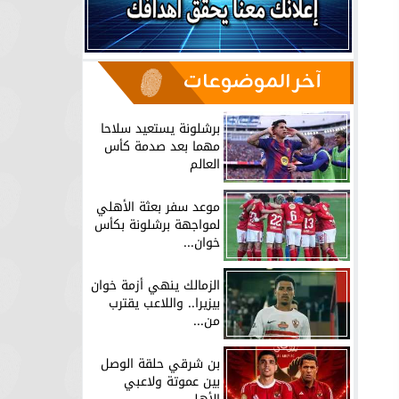
آخر الموضوعات
برشلونة يستعيد سلاحا
مهما بعد صدمة كأس
العالم
موعد سفر بعثة الأهلي
لمواجهة برشلونة بكأس
خوان...
الزمالك ينهي أزمة خوان
بيزيرا.. واللاعب يقترب
من...
بن شرقي حلقة الوصل
بين عموتة ولاعبي