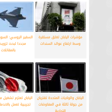
مؤشرات اليابان تغلق مستقرة
السفير الروسي: السوي
وسط ارتفاع عوائد السندات
مجددا لبحث تزويد
بالمقاتلات
اليابان والولايات المتحدة تقتربان
اليابان تعتزم تشغيل 
من جولة ثالثة في المفاوضات
تجريبية تعمل بالاندم
التجارية