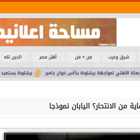
شرق وغرب
فن × فن
أهل مصر
الدين لله
لمواجهة برشلونة بكأس خوان جامبر
برشلونة يستعيد سلاحا مهما 
ية من الانتحار؟ اليابان نموذجا