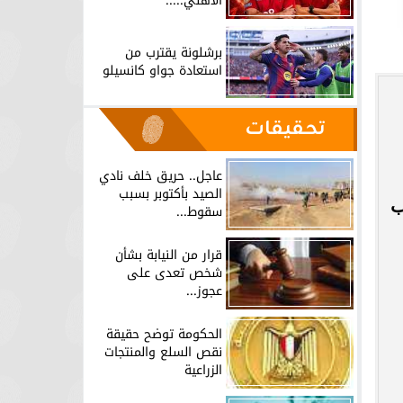
الأهلي.....
برشلونة يقترب من
استعادة جواو كانسيلو
تحقيقات
عاجل.. حريق خلف نادي
الصيد بأكتوبر بسبب
ب
سقوط...
قرار من النيابة بشأن
شخص تعدى على
عجوز...
الحكومة توضح حقيقة
نقص السلع والمنتجات
الزراعية