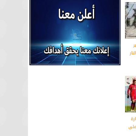
ر
نار
رة
على