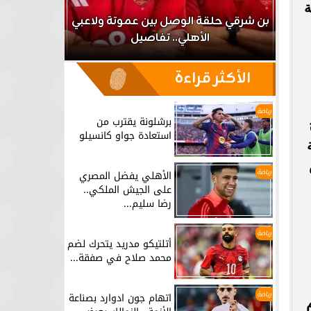
ة
اعب
بن شرقي حلقة الوصل بين عموتة ولاعبي
الأهلي.. تفاصيل
برشلونة يق
الأكثر قراءة
رياضة
برشلونة يقترب من
استعادة جواو كانسيلو
ية
رياضة
الأهلي يفضل المصري
على الجيش الملكي..
رضا سليم...
رياضة
أتلتيكو مدريد يتحرك لضم
محمد صلاح في صفقة...
رياضة
اتهام جون ادوارد بصناعة
م