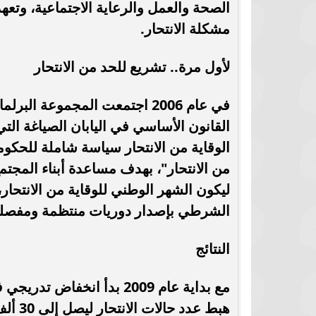
الصحة والعمل والرعاية الاجتماعية، وتعهد 
برشلونة يستعيد سلاحا مهما بعد صدمة
موعد سفر بعثة ال
مشكلة الانتحار.
كأس العالم
بكأس 
لأول مرة.. تشريع للحد من الانتحار
في عام 2006 اجتمعت المجموعة ا
القانون الأساسي في اليابان الصياغة ال
من الانتحار"، بهدف مساعدة أبناء الم
ليكون الشهر الوطني للوقاية من الانتحار
الشرطي بإصدار دوريات منتظمة ومفصلة 
النتائج
هبط ع