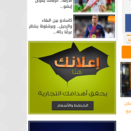
الأزمة.. الزمالك يعرض
إيشو...
رياضة
كاسادو بين البقاء
والرحيل.. وبرشلونة ينتظر
عرضًا بـ40...
ر
طن:
يع