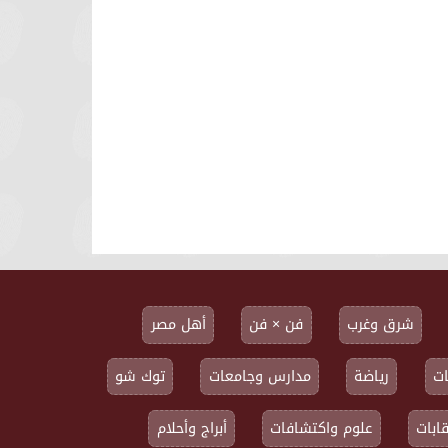
شرق وغرب
فن × فن
أهل مصر
ت
رياضة
مدارس وجامعات
توك شو
ابات
علوم واكتشافات
أبراج وأحلام