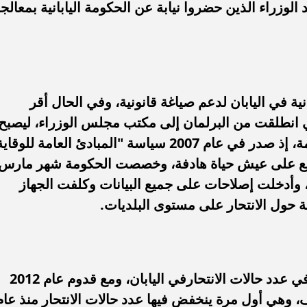
الوزراء الذين حضروا نيابة عن الحكومة اليابانية بمعالج
أهلي لمواجهة برشلونة
الزمالك ينهي أزمة خوان بيزيرا.. والل
خوان جامبر
يقترب من العودة إلى القاهرة
لبرلمانية في اليابان لدعم صياغة قانونية، وفي الحال أقر
تي انطلقت من البرلمان إلى مكتب مجلس الوزراء، ليصبح
الوقاية من الانتحار سياسة شاملة للحكومة، إذ صدر في عام 2007 سياسة "المبادئ العامة للوقا
جتمع على عيش حياة هادفة، وخصصت الحكومة شهر مارس
، وأدخلت إصلاحات على جميع البيانات وكلفت الجهاز
حول الانتحار على مستوى البلديات.
مع بداية عام 2009 بدأ انخفاض تدريجي في عدد حالات الانتحارفي اليابان، ومع قدوم عام 2012
دد حالات الانتحار ليصل إلى 30 ألف، وهي أول مرة ينخفض فيها عدد حالات الانتحار منذ عا