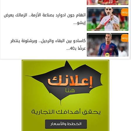
رياضة
اتهام جون ادوارد بصناعة الأزمة.. الزمالك يعرض
إيشو...
رياضة
كاسادو بين البقاء والرحيل.. وبرشلونة ينتظر
عرضًا بـ40...