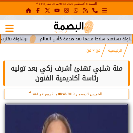
هـ
السبت
8 أغسطس 2026
08:58 مـ
23 صفر 1448
ستعيد سلاحا مهما بعد صدمة كأس العالم
برشلونة يقترب من استع
الرئيسية
فن × فن
منة شلبي تهنئ أشرف زكي بعد توليه
رئاسة أكاديمية الفنون
هـ
الخميس
5 ديسمبر 2019
08:46 مـ
7 ربيع آخر 1441