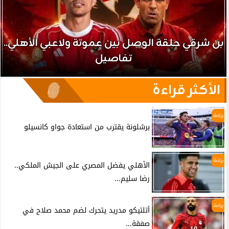
بن شرقي حلقة الوصل بين عموتة ولاعبي الأهلي..
تفاصيل
الأكثر قراءة
رياضة
برشلونة يقترب من استعادة جواو كانسيلو
رياضة
الأهلي يفضل المصري على الجيش الملكي..
رضا سليم...
رياضة
أتلتيكو مدريد يتحرك لضم محمد صلاح في
صفقة...