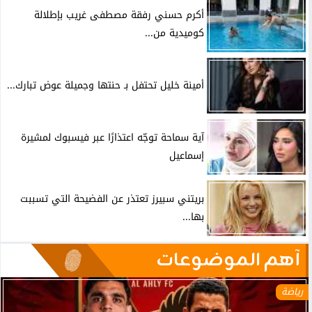
أكرم حسني رفقة مصطفى غريب بإطلالة
كوميدية من...
أمينة خليل تحتفل بـ حنتها وجميلة عوض تبارك...
آية سماحة توجّه اعتذارًا عبر فيسبوك لمشيرة
إسماعيل
بريتني سبيرز تعتذر عن الفضيحة التي تسببت
بها...
آهم الموضوعات
رياضة