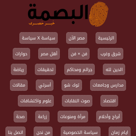
الرئيسية
مصر الآن
سياسة X سياسة
شرق وغرب
فن × فن
أهل مصر
حوارات
الدين لله
جرائم ومحاكم
تحقيقات
رياضة
مدارس وجامعات
توك شو
أسرتي
مقالات
اقتصاد
صوت النقابات
علوم واكتشافات
أبراج وأحلام
مرأة ومنوعات
زراعة
صحة
ايام زمان
سياسة الخصوصية
من نحن
اتصل بنا