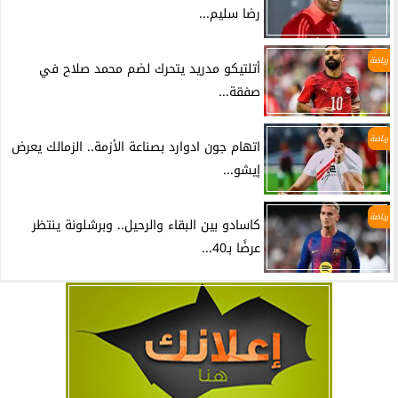
رضا سليم...
رياضة
أتلتيكو مدريد يتحرك لضم محمد صلاح في
صفقة...
رياضة
اتهام جون ادوارد بصناعة الأزمة.. الزمالك يعرض
إيشو...
رياضة
كاسادو بين البقاء والرحيل.. وبرشلونة ينتظر
عرضًا بـ40...