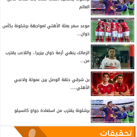
العالم
موعد سفر بعثة الأهلي لمواجهة برشلونة بكأس
خوان...
الزمالك ينهي أزمة خوان بيزيرا.. واللاعب يقترب
من...
بن شرقي حلقة الوصل بين عموتة ولاعبي
الأهلي.....
برشلونة يقترب من استعادة جواو كانسيلو
تحقيقات