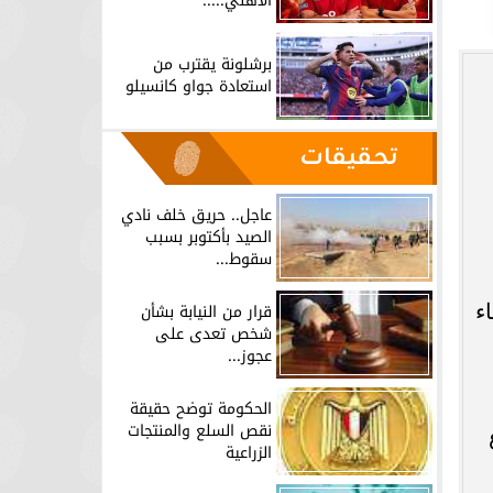
الأهلي.....
برشلونة يقترب من
استعادة جواو كانسيلو
تحقيقات
عاجل.. حريق خلف نادي
الصيد بأكتوبر بسبب
سقوط...
ء
قرار من النيابة بشأن
شخص تعدى على
عجوز...
الحكومة توضح حقيقة
نقص السلع والمنتجات
الزراعية