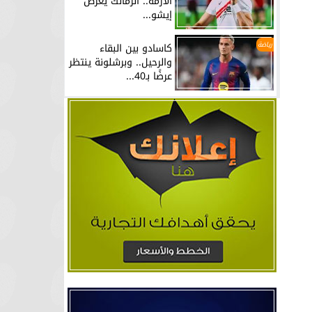
الأزمة.. الزمالك يعرض
إيشو...
رياضة
كاسادو بين البقاء
والرحيل.. وبرشلونة ينتظر
عرضًا بـ40...