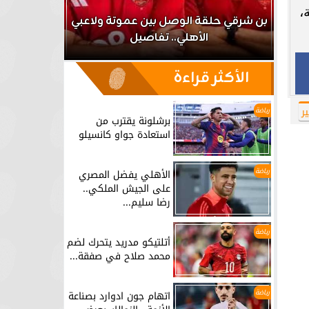
،
اعب
بن شرقي حلقة الوصل بين عموتة ولاعبي
الأهلي.. تفاصيل
برشلونة يق
الأكثر قراءة
ر
رياضة
برشلونة يقترب من
استعادة جواو كانسيلو
رياضة
الأهلي يفضل المصري
على الجيش الملكي..
رضا سليم...
رياضة
أتلتيكو مدريد يتحرك لضم
محمد صلاح في صفقة...
رياضة
اتهام جون ادوارد بصناعة