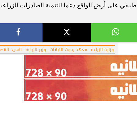
تطبيقي على أرض الواقع دعما للتنمية الصادرات الزراعية
أهلي لمواجهة برشلونة
الزمالك ينهي أزمة خوان بيزيرا.. والل
خوان جامبر
يقترب من العودة إلى القاهرة
وزارة الزراعة ـ معهد بحوث النباتات ـ وزير الزراعة ـ السيد القصي