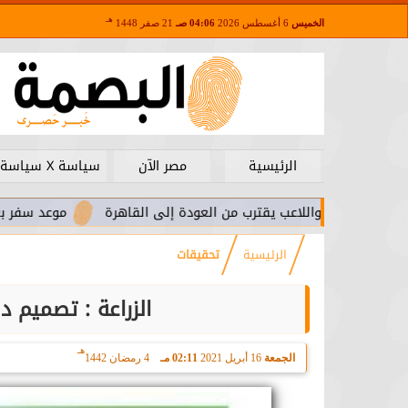
هـ
الخميس
6 أغسطس 2026
04:06 صـ
21 صفر 1448
الرئيسية
مصر الآن
سياسة X سياسة
ا.. واللاعب يقترب من العودة إلى القاهرة
موعد سفر بعثة الأهلي 
الرئيسية
تحقيقات
الزراعة : تصميم د
هـ
الجمعة
16 أبريل 2021
02:11 مـ
4 رمضان 1442