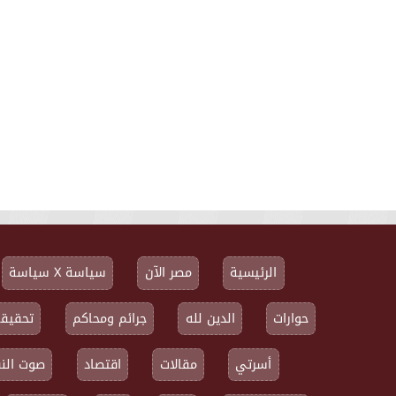
الرئيسية
مصر الآن
سياسة X سياسة
حوارات
الدين لله
جرائم ومحاكم
تحقيقا
أسرتي
مقالات
اقتصاد
صوت النق