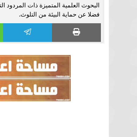
البحوث العلمية المتميزة ذات المردود ال
برشلونة يستعيد سلاحا مهما بعد صدمة
موعد سفر بعثة ال
فضلا عن حماية البيئة من التلوث.
كأس العالم
بكأس 