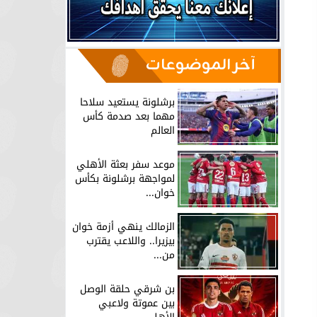
آخر الموضوعات
برشلونة يستعيد سلاحا
مهما بعد صدمة كأس
العالم
موعد سفر بعثة الأهلي
لمواجهة برشلونة بكأس
خوان...
الزمالك ينهي أزمة خوان
بيزيرا.. واللاعب يقترب
من...
بن شرقي حلقة الوصل
بين عموتة ولاعبي