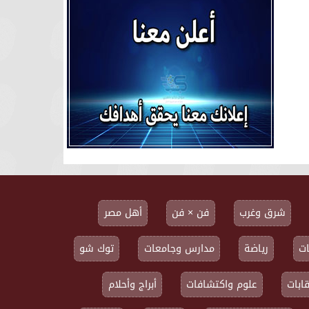
شرق وغرب
فن × فن
أهل مصر
ت
رياضة
مدارس وجامعات
توك شو
ابات
علوم واكتشافات
أبراج وأحلام