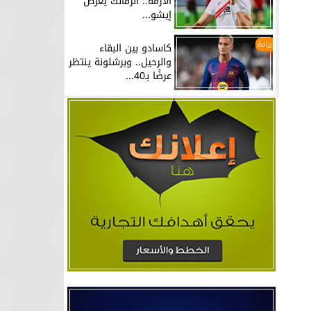
الأزمة.. الزمالك يعرض
إيشو...
رياضة
كاسادو بين البقاء
والرحيل.. وبرشلونة ينتظر
عرضًا بـ40...