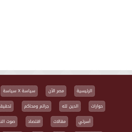
الرئيسية
مصر الآن
سياسة X سياسة
حوارات
الدين لله
جرائم ومحاكم
تحقيقا
أسرتي
مقالات
اقتصاد
صوت النق