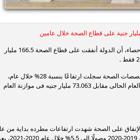
كشف الجهاز المركزى للتعبئة العامة والإحصاء، أن الدولة أنفقت على قطاع الصحة 166.5 مليار
حيث كشف تقرير الجهاز المركزى أن مخصصات الصحة سجلت ارتفاعًا بنسبة 28% خلال عام،
ليقترب من 93.5 مليار جنيه خلال موازنة العام الحالى مقابل 73.063 مليار جنيه فى موازنة العام
 الإنفاق على الصحة شهدت ارتفاعات مطرده بداية من عا
2018-2019 لترتفع من 4.3% لـ 4.6% عام 2019-2020 وصولًا إلى 5.5% خلال عام