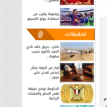
الأهلي.....
برشلونة يقترب من
استعادة جواو كانسيلو
تحقيقات
عاجل.. حريق خلف نادي
الصيد بأكتوبر بسبب
سقوط...
قرار من النيابة بشأن
شخص تعدى على
عجوز...
الحكومة توضح حقيقة
نقص السلع والمنتجات
الزراعية
م
 2020-2021، بعد