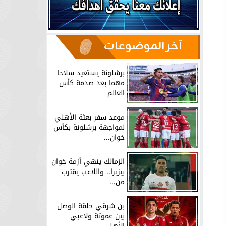
آخر الموضوعات
برشلونة يستعيد سلاحا
مهما بعد صدمة كأس
العالم
موعد سفر بعثة الأهلي
لمواجهة برشلونة بكأس
خوان...
الزمالك ينهي أزمة خوان
بيزيرا.. واللاعب يقترب
من...
بن شرقي حلقة الوصل
بين عموتة ولاعبي