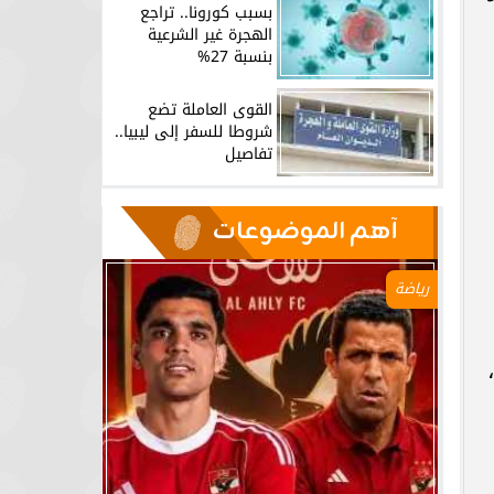
بسبب كورونا.. تراجع
الهجرة غير الشرعية
بنسبة 27%
القوى العاملة تضع
شروطا للسفر إلى ليبيا..
تفاصيل
آهم الموضوعات
رياضة
32 ألف مريض بنسبة 9%،