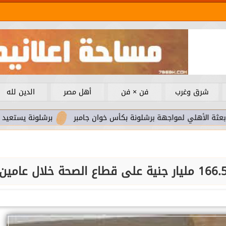
شرق وغرب
فن × فن
أهل مصر
الدين لله
لمواجهة برشلونة بكأس خوان جامبر
برشلونة يستعيد سلاحا مهما 