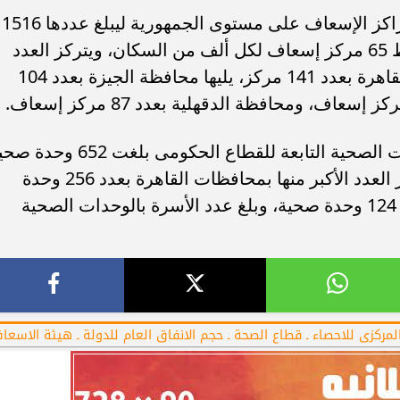
ولفت التقرير إلى أن توسع الدولة فى مراكز الإسعاف على مستوى الجمهورية ليبلغ عددها 1516
أهلي لمواجهة برشلونة
الزمالك ينهي أزمة خوان بيزيرا.. والل
خوان جامبر
يقترب من العودة إلى القاهرة
مركز إسعاف بجميع المحافظات بمتوسط 65 مركز إسعاف لكل ألف من السكان، ويتركز العدد
الأكبر من مراكز الإسعاف فى محافظة القاهرة بعدد 141 مركز، يليها محافظة الجيزة بعدد 104
كما لفت التقرير إلى إجمالى عدد الوحدات الصحية التابعة للقطاع الحكومى بلغت 52
على مستوى محافظات الجمهورية، يتركز العدد الأكبر منها بمحافظات القاهرة بعدد 256 وحدة
صحية، الدقهلية 134 وحدة صحية، الجيزة 124 وحدة صحية، وبلغ عدد الأسرة بالوحدات الصحية
لمركزى للاحصاء ـ قطاع الصحة ـ حجم الانفاق العام للدولة ـ هيئة الاسعا