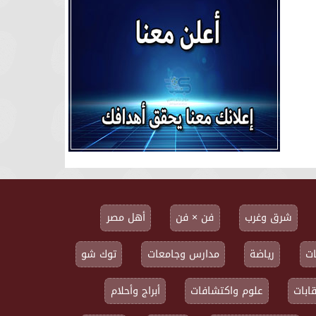
شرق وغرب
فن × فن
أهل مصر
ت
رياضة
مدارس وجامعات
توك شو
ابات
علوم واكتشافات
أبراج وأحلام