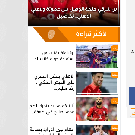
اعب
بن شرقي حلقة الوصل بين عموتة ولاعبي
الأهلي.. تفاصيل
برشلونة يق
الأكثر قراءة
رياضة
6 وحدة صحية
برشلونة يقترب من
استعادة جواو كانسيلو
رياضة
الأهلي يفضل المصري
على الجيش الملكي..
رضا سليم...
رياضة
أتلتيكو مدريد يتحرك لضم
محمد صلاح في صفقة...
ف
رياضة
اتهام جون ادوارد بصناعة