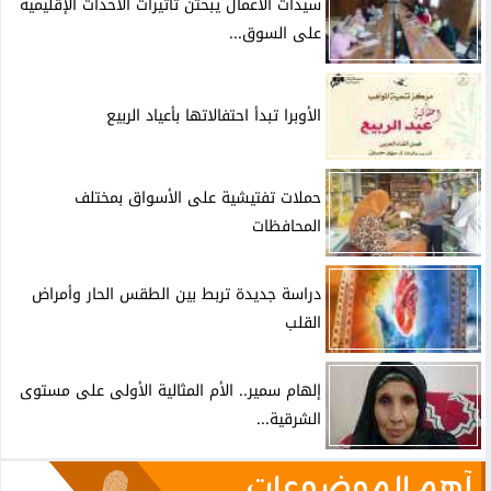
سيدات الأعمال يبحثن تاثيرات الأحداث الإقليمية
على السوق...
الأوبرا تبدأ احتفالاتها بأعياد الربيع
حملات تفتيشية على الأسواق بمختلف
المحافظات
دراسة جديدة تربط بين الطقس الحار وأمراض
القلب
إلهام سمير.. الأم المثالية الأولى على مستوى
الشرقية...
آهم الموضوعات