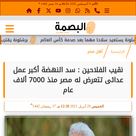
هـ
الأحد
9 أغسطس 2026
01:55 مـ
24 صفر 1448
ستعيد سلاحا مهما بعد صدمة كأس العالم
برشلونة يقترب من استع
الرئيسية
أهل مصر
نقيب الفلاحين : سد النهضة أكبر عمل
عدائى تتعرض له مصر منذ 7000 ألاف
عام
هـ
الخميس
29 أبريل 2021
12:58 مـ
17 رمضان 1442