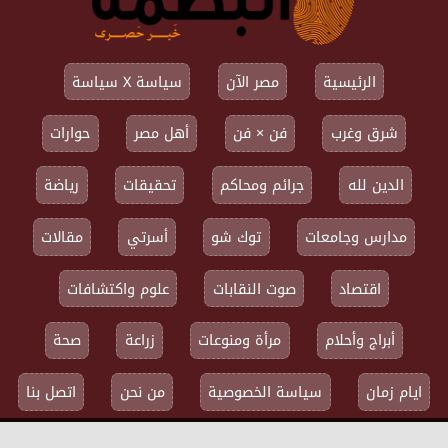
الرئيسية
مصر الآن
سياسة X سياسة
شرق وغرب
فن × فن
أهل مصر
حوارات
الدين لله
جرائم ومحاكم
تحقيقات
رياضة
مدارس وجامعات
توك شو
أسرتي
مقالات
اقتصاد
صوت النقابات
علوم واكتشافات
أبراج وأحلام
مرأة ومنوعات
زراعة
صحة
ايام زمان
سياسة الخصوصية
من نحن
اتصل بنا
جميع الحقوق محفوظة ©