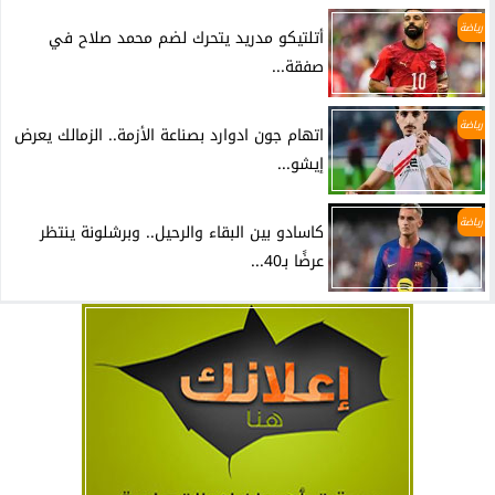
رياضة
أتلتيكو مدريد يتحرك لضم محمد صلاح في
صفقة...
رياضة
اتهام جون ادوارد بصناعة الأزمة.. الزمالك يعرض
إيشو...
رياضة
كاسادو بين البقاء والرحيل.. وبرشلونة ينتظر
عرضًا بـ40...