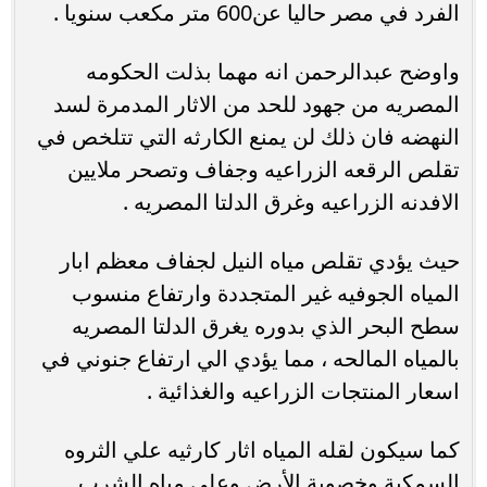
الفرد في مصر حاليا عن600 متر مكعب سنويا .
واوضح عبدالرحمن انه مهما بذلت الحكومه
المصريه من جهود للحد من الاثار المدمرة لسد
النهضه فان ذلك لن يمنع الكارثه التي تتلخص في
تقلص الرقعه الزراعيه وجفاف وتصحر ملايين
الافدنه الزراعيه وغرق الدلتا المصريه .
حيث يؤدي تقلص مياه النيل لجفاف معظم ابار
المياه الجوفيه غير المتجددة وارتفاع منسوب
سطح البحر الذي بدوره يغرق الدلتا المصريه
بالمياه المالحه ، مما يؤدي الي ارتفاع جنوني في
اسعار المنتجات الزراعيه والغذائية .
كما سيكون لقله المياه اثار كارثيه علي الثروه
السمكية وخصوبة الأرض وعلي مياه الشرب