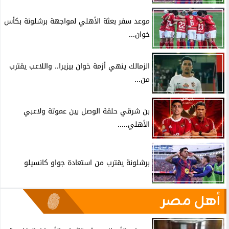
موعد سفر بعثة الأهلي لمواجهة برشلونة بكأس
خوان...
الزمالك ينهي أزمة خوان بيزيرا.. واللاعب يقترب
من...
بن شرقي حلقة الوصل بين عموتة ولاعبي
الأهلي.....
برشلونة يقترب من استعادة جواو كانسيلو
أهل مصر