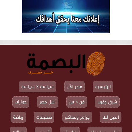
الرئيسية
مصر الآن
سياسة X سياسة
شرق وغرب
فن × فن
أهل مصر
حوارات
الدين لله
جرائم ومحاكم
تحقيقات
رياضة