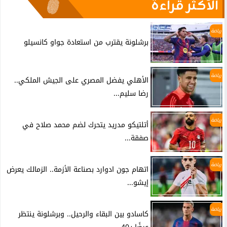
الأكثر قراءة
رياضة
برشلونة يقترب من استعادة جواو كانسيلو
رياضة
الأهلي يفضل المصري على الجيش الملكي..
رضا سليم...
رياضة
أتلتيكو مدريد يتحرك لضم محمد صلاح في
صفقة...
رياضة
اتهام جون ادوارد بصناعة الأزمة.. الزمالك يعرض
إيشو...
رياضة
كاسادو بين البقاء والرحيل.. وبرشلونة ينتظر