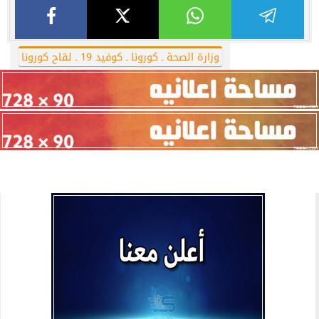
وزارة الصحة ـ كورونا ـ كوفيد 19 ـ لقاح كورونا