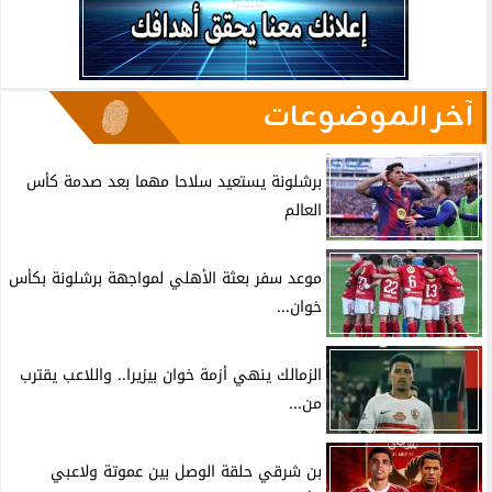
آخر الموضوعات
برشلونة يستعيد سلاحا مهما بعد صدمة كأس
العالم
موعد سفر بعثة الأهلي لمواجهة برشلونة بكأس
خوان...
الزمالك ينهي أزمة خوان بيزيرا.. واللاعب يقترب
من...
بن شرقي حلقة الوصل بين عموتة ولاعبي