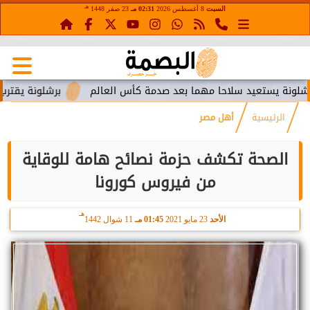
هـ
السبت
8 أغسطس 2026
02:31 مـ
23 صفر 1448
ستعيد سلاحا مهما بعد صدمة كأس العالم
برشلونة يقترب من استع
الرئيسية
أهل مصر
الصحة تكشف حزمة نصائح هامة للوقاية
من فيروس كورونا
هـ
الأحد
23 مايو 2021
01:45 مـ
11 شوال 1442