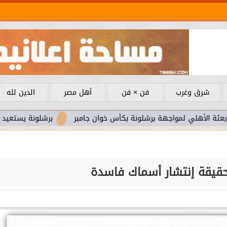
شرق وغرب
فن × فن
أهل مصر
الدين لله
لي لمواجهة برشلونة بكأس خوان جامبر
برشلونة يستعيد سلاحا مه
حقيقة إنتشار أسماك فاسدة