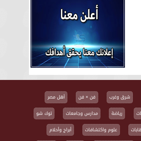
شرق وغرب
فن × فن
أهل مصر
ت
رياضة
مدارس وجامعات
توك شو
ابات
علوم واكتشافات
أبراج وأحلام