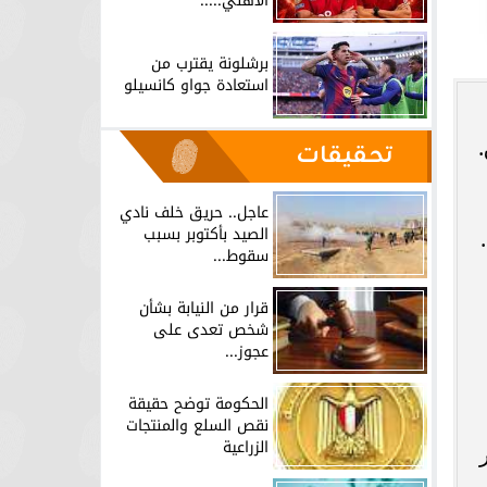
الأهلي.....
برشلونة يقترب من
استعادة جواو كانسيلو
تحقيقات
عاجل.. حريق خلف نادي
الصيد بأكتوبر بسبب
سقوط...
قرار من النيابة بشأن
شخص تعدى على
عجوز...
الحكومة توضح حقيقة
نقص السلع والمنتجات
الزراعية