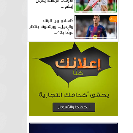
الأزمة.. الزمالك يعرض
إيشو...
رياضة
كاسادو بين البقاء
والرحيل.. وبرشلونة ينتظر
عرضًا بـ40...