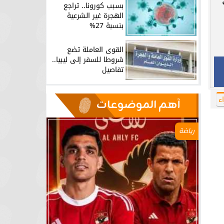
بسبب كورونا.. تراجع
الهجرة غير الشرعية
بنسبة 27%
القوى العاملة تضع
شروطا للسفر إلى ليبيا..
تفاصيل
ء
آهم الموضوعات
رياضة