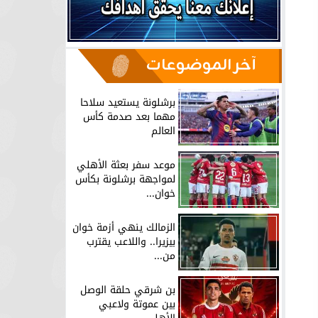
آخر الموضوعات
برشلونة يستعيد سلاحا
مهما بعد صدمة كأس
العالم
موعد سفر بعثة الأهلي
لمواجهة برشلونة بكأس
خوان...
الزمالك ينهي أزمة خوان
بيزيرا.. واللاعب يقترب
من...
بن شرقي حلقة الوصل
بين عموتة ولاعبي