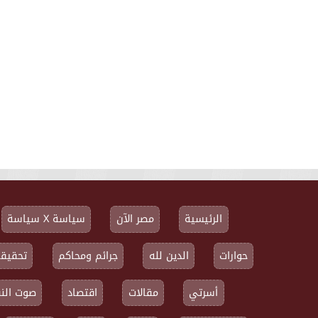
الرئيسية
مصر الآن
سياسة X سياسة
حوارات
الدين لله
جرائم ومحاكم
تحقيقا
أسرتي
مقالات
اقتصاد
صوت النق