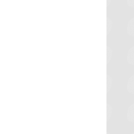
برشلونة يستعيد سلاحا مهما بعد صدمة
موعد سفر بعثة ال
كأس العالم
بكأس 