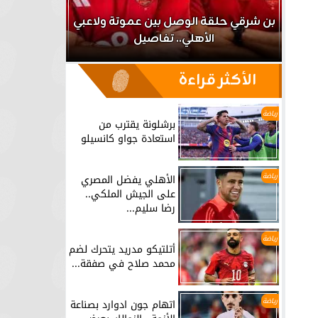
اعب
بن شرقي حلقة الوصل بين عموتة ولاعبي
الأهلي.. تفاصيل
برشلونة يق
الأكثر قراءة
رياضة
برشلونة يقترب من
استعادة جواو كانسيلو
رياضة
الأهلي يفضل المصري
على الجيش الملكي..
رضا سليم...
رياضة
أتلتيكو مدريد يتحرك لضم
محمد صلاح في صفقة...
رياضة
اتهام جون ادوارد بصناعة