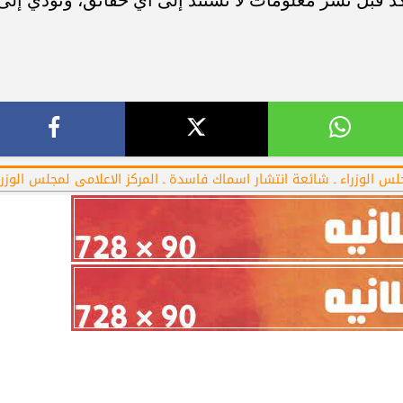
مجلس الوزراء ـ شائعة انتشار اسماك فاسدة ـ المركز الاعلامى لمجلس الوزرا