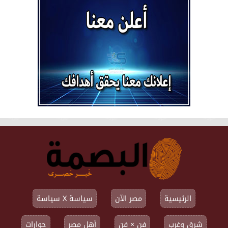
الرئيسية
مصر الآن
سياسة X سياسة
شرق وغرب
فن × فن
أهل مصر
حوارات