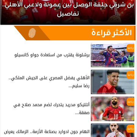
بن شرقي حلقة الوصل بين عموتة ولاعبي الأهلي..
تفاصيل
الأكثر قراءة
رياضة
برشلونة يقترب من استعادة جواو كانسيلو
رياضة
الأهلي يفضل المصري على الجيش الملكي..
رضا سليم...
رياضة
أتلتيكو مدريد يتحرك لضم محمد صلاح في
صفقة...
رياضة
اتهام جون ادوارد بصناعة الأزمة.. الزمالك يعرض