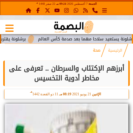
هـ
الجمعة
7 أغسطس 2026
09:24 مـ
22 صفر 1448
تعيد سلاحا مهما بعد صدمة كأس العالم
برشلونة يقترب من استعا
الرئيسية
صحة
أبرزهم الإكتئاب والسرطان .. تعرفى على
مخاطر أدوية التخسيس
هـ
الإثنين
21 يونيو 2021
08:19 مـ
11 ذو القعدة 1442