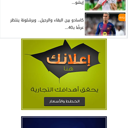
إيشو...
رياضة
كاسادو بين البقاء والرحيل.. وبرشلونة ينتظر
عرضًا بـ40...