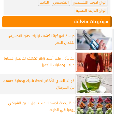
انواع ادوية التخسيس
التخسيس
الدايت
انواع الدايت الصحية
موضوعات متعلقة
دراسة أمريكية تكشف ارتباط حقن التخسيس
بفقدان البصر
مفاجأة.. ملك أحمد زاهر تكشف تفاصيل خسارة
وزنها وعمليات التجميل
فوائد الشاي الأخضر لصحة قلبك وحماية جسمك
من السرطان
ماذا يحدث لجسمك عند تناول التين الشوكي
يوميا في الدايت