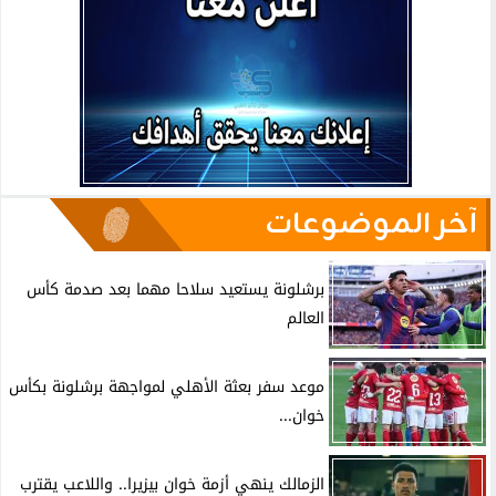
آخر الموضوعات
برشلونة يستعيد سلاحا مهما بعد صدمة كأس
العالم
موعد سفر بعثة الأهلي لمواجهة برشلونة بكأس
خوان...
الزمالك ينهي أزمة خوان بيزيرا.. واللاعب يقترب