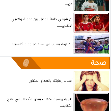
من...
بن شرقي حلقة الوصل بين عموتة ولاعبي
الأهلي.....
برشلونة يقترب من استعادة جواو كانسيلو
صحة
أسباب إصابتك بالصداع المتكرر
طبيبة روسية تكشف بعض الأخطاء في علاج
التهاب...